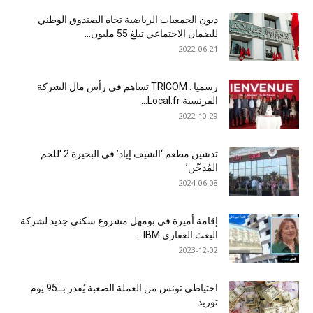
ديون الجمعيات الرياضية تجاه الصندوق الوطني
للضمان الاجتماعي تبلغ 55 مليون...
2022-06-21
رسميا : TRICOM تساهم في رأس مال الشركة
الفرنسية Local.fr...
2022-10-29
تدشين مطعم ‘الشيف إياد’ في البحيرة 2 ‘للحم
المُدخّن’
2024-06-08
إقامة أميرة في بومهل مشروع سكني جديد لشركة
البعث العقاري IBM...
2023-12-02
احتياطي تونس من العملة الصعبة يُقدر بــ95 يوم
توريد