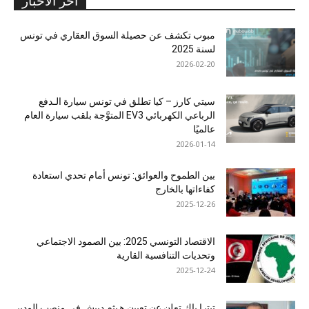
آخر الأخبار
مبوب تكشف عن حصيلة السوق العقاري في تونس
لسنة 2025
2026-02-20
سيتي كارز – كيا تطلق في تونس سيارة الـدفع
الرباعي الكهربائي EV3 المتوَّجة بلقب سيارة العام
عالميًا
2026-01-14
بين الطموح والعوائق: تونس أمام تحدي استعادة
كفاءاتها بالخارج
2025-12-26
الاقتصاد التونسي 2025: بين الصمود الاجتماعي
وتحديات التنافسية القارية
2025-12-24
ﺗﯾﺗرا ﺑﺎك ﺗﻌﻠن ﻋن ﺗﻌﯾﯾن ھﯾﺛم دﺑﯾش ﻓﻲ ﻣﻧﺻب اﻟﻣدﯾر