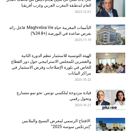
اﻟﻌﺎم ﻟﻣﻧطﻘﺔ اﻟﻣﻐرب اﻟﻌرﺑﻲ وﻏرب أﻓرﯾﻘﯾﺎ
2025-12-01
التأمينات المغربية حياة Maghrebia Vie: فاعل رائد
بفرص صاعدة في البورصة (+34.8%)
2025-11-19
الهيئة التونسية للاستثمار تنظم الدورة الثانية
والعشرين للمجلس الاستراتيجي حول دور القطاع
الخاص في بلورة الإصلاحات وفرص الاستثمار في
مراكز البيانات
2025-10-22
قيادة مزدوجة لبلكسي تونس: نحو نمو متسارع
وتحول رقمي
2025-10-21
الافتتاح الرسمي لمعرض النسيج والملابس
“إنترتكس سوسة 2025”