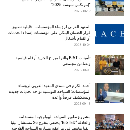
“إنترتكس سوسة 2025”
2025-10-17
المعهد العربي لرؤساء المؤسسات… قابلية تطبيق
قرار الضمان البنكي على مؤسسات إسداء الخدمات
أو القيام بأشغال
2025-10-04
تأمينات BIAT والترا ميراج الجريد أرقام قياسية
وتضامن مجتمعي
2025-10-01
أحمد الكرم في منتدى المعهد العربي لرؤساء
المؤسسات: السياحة التونسية تواجه تحديات جديدة
وتستكشف فرصاً واعدة
2025-09-18
مشروع تطوير السياحة البيولوجية المستدامة
والعادلة “BioTED” يحتفي بتخرج 26 مستشارا بيئيا
ريفيا مختصا في مرافقة مشاريع السياحة الفلاحية