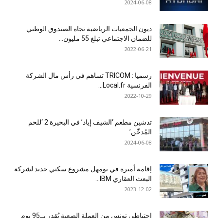
2024-06-08
ديون الجمعيات الرياضية تجاه الصندوق الوطني
للضمان الاجتماعي تبلغ 55 مليون...
2022-06-21
رسميا : TRICOM تساهم في رأس مال الشركة
الفرنسية Local.fr...
2022-10-29
تدشين مطعم ‘الشيف إياد’ في البحيرة 2 ‘للحم
المُدخّن’
2024-06-08
إقامة أميرة في بومهل مشروع سكني جديد لشركة
البعث العقاري IBM...
2023-12-02
احتياطي تونس من العملة الصعبة يُقدر بــ95 يوم