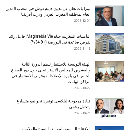
ﺗﯾﺗرا ﺑﺎك ﺗﻌﻠن ﻋن ﺗﻌﯾﯾن ھﯾﺛم دﺑﯾش ﻓﻲ ﻣﻧﺻب اﻟﻣدﯾر
اﻟﻌﺎم ﻟﻣﻧطﻘﺔ اﻟﻣﻐرب اﻟﻌرﺑﻲ وﻏرب أﻓرﯾﻘﯾﺎ
2025-12-01
التأمينات المغربية حياة Maghrebia Vie: فاعل رائد
بفرص صاعدة في البورصة (+34.8%)
2025-11-19
الهيئة التونسية للاستثمار تنظم الدورة الثانية
والعشرين للمجلس الاستراتيجي حول دور القطاع
الخاص في بلورة الإصلاحات وفرص الاستثمار في
مراكز البيانات
2025-10-22
قيادة مزدوجة لبلكسي تونس: نحو نمو متسارع
وتحول رقمي
2025-10-21
الافتتاح الرسمي لمعرض النسيج والملابس