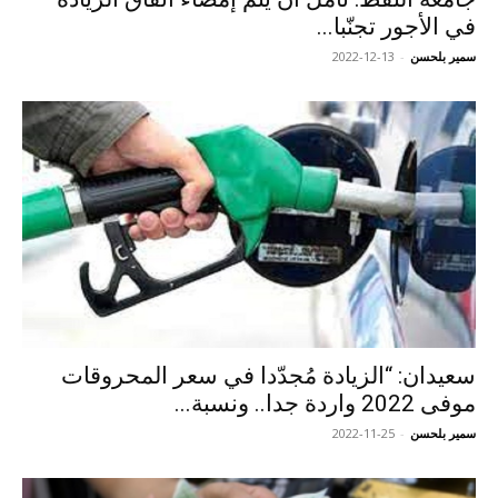
في الأجور تجنّبا...
سمير بلحسن
-
2022-12-13
سعيدان: “الزيادة مُجدّدا في سعر المحروقات
موفى 2022 واردة جدا.. ونسبة...
سمير بلحسن
-
2022-11-25