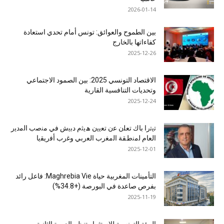
2026-01-14
بين الطموح والعوائق: تونس أمام تحدي استعادة
كفاءاتها بالخارج
2025-12-26
الاقتصاد التونسي 2025: بين الصمود الاجتماعي
وتحديات التنافسية القارية
2025-12-24
ﺗﯾﺗرا ﺑﺎك ﺗﻌﻠن ﻋن ﺗﻌﯾﯾن ھﯾﺛم دﺑﯾش ﻓﻲ ﻣﻧﺻب اﻟﻣدﯾر
اﻟﻌﺎم ﻟﻣﻧطﻘﺔ اﻟﻣﻐرب اﻟﻌرﺑﻲ وﻏرب أﻓرﯾﻘﯾﺎ
2025-12-01
التأمينات المغربية حياة Maghrebia Vie: فاعل رائد
بفرص صاعدة في البورصة (+34.8%)
2025-11-19