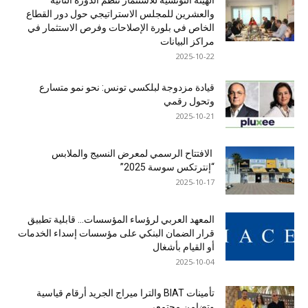
الهيئة التونسية للاستثمار تنظم الدورة الثانية
والعشرين للمجلس الاستراتيجي حول دور القطاع
الخاص في بلورة الإصلاحات وفرص الاستثمار في
مراكز البيانات
2025-10-22
قيادة مزدوجة لبلكسي تونس: نحو نمو متسارع
وتحول رقمي
2025-10-21
الافتتاح الرسمي لمعرض النسيج والملابس
“إنترتكس سوسة 2025”
2025-10-17
المعهد العربي لرؤساء المؤسسات… قابلية تطبيق
قرار الضمان البنكي على مؤسسات إسداء الخدمات
أو القيام بأشغال
2025-10-04
تأمينات BIAT والترا ميراج الجريد أرقام قياسية
وتضامن مجتمعي