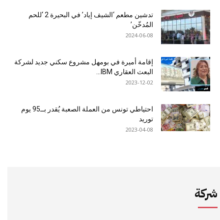
تدشين مطعم ‘الشيف إياد’ في البحيرة 2 ‘للحم
المُدخّن’
2024-06-08
إقامة أميرة في بومهل مشروع سكني جديد لشركة
البعث العقاري IBM...
2023-12-02
احتياطي تونس من العملة الصعبة يُقدر بــ95 يوم
توريد
2023-04-08
شركة