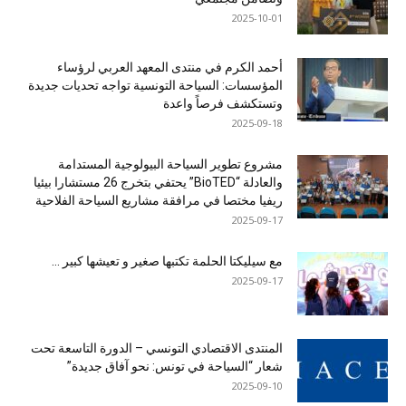
2025-10-01
أحمد الكرم في منتدى المعهد العربي لرؤساء
المؤسسات: السياحة التونسية تواجه تحديات جديدة
وتستكشف فرصاً واعدة
2025-09-18
مشروع تطوير السياحة البيولوجية المستدامة
والعادلة “BioTED” يحتفي بتخرج 26 مستشارا بيئيا
ريفيا مختصا في مرافقة مشاريع السياحة الفلاحية
2025-09-17
مع سيليكتا الحلمة تكتبها صغير و تعيشها كبير …
2025-09-17
المنتدى الاقتصادي التونسي – الدورة التاسعة تحت
شعار “السياحة في تونس: نحو آفاق جديدة”
2025-09-10