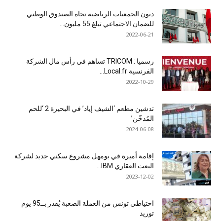
ديون الجمعيات الرياضية تجاه الصندوق الوطني
للضمان الاجتماعي تبلغ 55 مليون...
2022-06-21
رسميا : TRICOM تساهم في رأس مال الشركة
الفرنسية Local.fr...
2022-10-29
تدشين مطعم ‘الشيف إياد’ في البحيرة 2 ‘للحم
المُدخّن’
2024-06-08
إقامة أميرة في بومهل مشروع سكني جديد لشركة
البعث العقاري IBM...
2023-12-02
احتياطي تونس من العملة الصعبة يُقدر بــ95 يوم
توريد