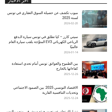
آخر الأخبار
مبوب تكشف عن حصيلة السوق العقاري في تونس
لسنة 2025
2026-02-20
سيتي كارز – كيا تطلق في تونس سيارة الـدفع
الرباعي الكهربائي EV3 المتوَّجة بلقب سيارة العام
عالميًا
2026-01-14
بين الطموح والعوائق: تونس أمام تحدي استعادة
كفاءاتها بالخارج
2025-12-26
الاقتصاد التونسي 2025: بين الصمود الاجتماعي
وتحديات التنافسية القارية
2025-12-24
ﺗﯾﺗرا ﺑﺎك ﺗﻌﻠن ﻋن ﺗﻌﯾﯾن ھﯾﺛم دﺑﯾش ﻓﻲ ﻣﻧﺻب اﻟﻣدﯾر