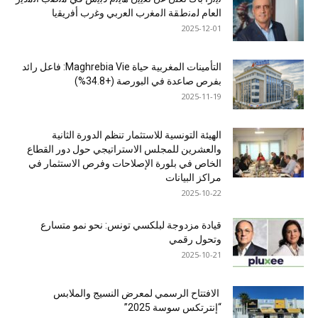
اﻟﻌﺎم ﻟﻣﻧطﻘﺔ اﻟﻣﻐرب اﻟﻌرﺑﻲ وﻏرب أﻓرﯾﻘﯾﺎ
2025-12-01
التأمينات المغربية حياة Maghrebia Vie: فاعل رائد
بفرص صاعدة في البورصة (+34.8%)
2025-11-19
الهيئة التونسية للاستثمار تنظم الدورة الثانية
والعشرين للمجلس الاستراتيجي حول دور القطاع
الخاص في بلورة الإصلاحات وفرص الاستثمار في
مراكز البيانات
2025-10-22
قيادة مزدوجة لبلكسي تونس: نحو نمو متسارع
وتحول رقمي
2025-10-21
الافتتاح الرسمي لمعرض النسيج والملابس
“إنترتكس سوسة 2025”