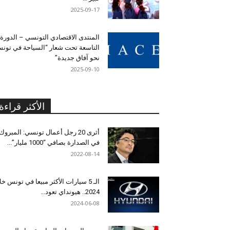
2025-09-17
المنتدى الاقتصادي التونسي – الدورة
التاسعة تحت شعار “السياحة في تون
نحو آفاق جديدة”
2025-09-10
الأكثر قراءة
أثرى 20 رجل أعمال تونسي: المبروك
في الصدارة بصافي “1000 مليار”...
2022-08-14
الـ 5 سيارات الأكثر مبيعا في تونس خل
2024.. هيونداي تعود...
2024-06-08