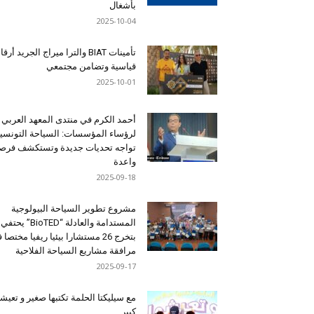
بأشغال
2025-10-04
تأمينات BIAT والترا ميراج الجريد أرق
قياسية وتضامن مجتمعي
2025-10-01
أحمد الكرم في منتدى المعهد العربي
لرؤساء المؤسسات: السياحة التونسي
تواجه تحديات جديدة وتستكشف فرصاً
واعدة
2025-09-18
مشروع تطوير السياحة البيولوجية
المستدامة والعادلة “BioTED” يحتفي
بتخرج 26 مستشارا بيئيا ريفيا مختصا
مرافقة مشاريع السياحة الفلاحية
2025-09-17
مع سيليكتا الحلمة تكتبها صغير و تعيشه
كبير …