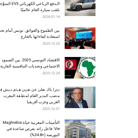
الـدفع الرباعي الكهربائي EV3 المت
بلقب سيارة العام عالميًا
2026-01-14
بين الطموح والعوائق: تونس أمام تح
استعادة كفاءاتها بالخارج
2025-12-26
الاقتصاد التونسي 2025: بين الصمود
الاجتماعي وتحديات التنافسية القارية
2025-12-24
ﺗﯾﺗرا ﺑﺎك ﺗﻌﻠن ﻋن ﺗﻌﯾﯾن ھﯾﺛم دﺑﯾش ﻓ
ﻣﻧﺻب اﻟﻣدﯾر اﻟﻌﺎم ﻟﻣﻧطﻘﺔ اﻟﻣﻐرب
اﻟﻌرﺑﻲ وﻏرب أﻓرﯾﻘﯾﺎ
2025-12-01
التأمينات المغربية حياة Maghrebia
Vie: فاعل رائد بفرص صاعدة في
البورصة (+34.8%)