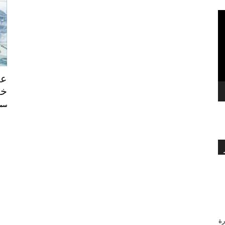
بالعربي
خل
سمي
رة