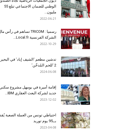
ديون الجمعيات الرياضية تجاه الصندو
الوطني للضمان الاجتماعي تبلغ 55
مليون...
2022-06-21
رسميا : TRICOM تساهم في رأس ما
الشركة الفرنسية Local.fr...
2022-10-29
تدشين مطعم ‘الشيف إياد’ في البحير
2 ‘للحم المُدخّن’
2024-06-08
إقامة أميرة في بومهل مشروع سكني
جديد لشركة البعث العقاري IBM...
2023-12-02
احتياطي تونس من العملة الصعبة يُقد
بــ95 يوم توريد
2023-04-08