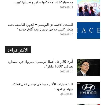
مع سيليكتا الحلمة تكتبها صغير و تعيشها كبير …
2025-09-17
المنتدى الاقتصادي التونسي – الدورة التاسعة تحت
شعار “السياحة في تونس: نحو آفاق جديدة”
2025-09-10
الأكثر قراءة
أثرى 20 رجل أعمال تونسي: المبروك في الصدارة
بصافي “1000 مليار”...
2022-08-14
الـ 5 سيارات الأكثر مبيعا في تونس خلال 2024..
هيونداي تعود...
2024-06-08