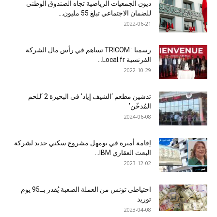
ديون الجمعيات الرياضية تجاه الصندوق الوطني
للضمان الاجتماعي تبلغ 55 مليون...
2022-06-21
رسميا : TRICOM تساهم في رأس مال الشركة
الفرنسية Local.fr...
2022-10-29
تدشين مطعم ‘الشيف إياد’ في البحيرة 2 ‘للحم
المُدخّن’
2024-06-08
إقامة أميرة في بومهل مشروع سكني جديد لشركة
البعث العقاري IBM...
2023-12-02
احتياطي تونس من العملة الصعبة يُقدر بــ95 يوم
توريد
2023-04-08