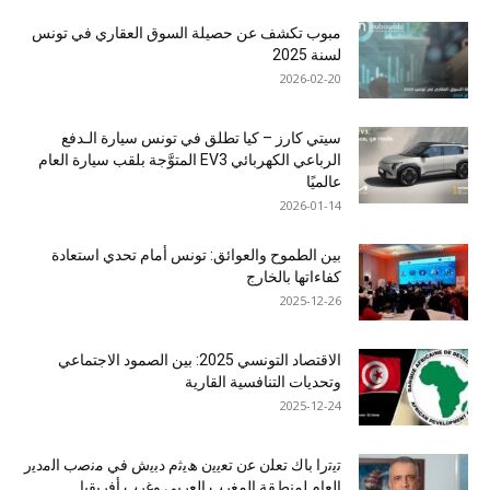
مبوب تكشف عن حصيلة السوق العقاري في تونس
لسنة 2025
2026-02-20
سيتي كارز – كيا تطلق في تونس سيارة الـدفع
الرباعي الكهربائي EV3 المتوَّجة بلقب سيارة العام
عالميًا
2026-01-14
بين الطموح والعوائق: تونس أمام تحدي استعادة
كفاءاتها بالخارج
2025-12-26
الاقتصاد التونسي 2025: بين الصمود الاجتماعي
وتحديات التنافسية القارية
2025-12-24
ﺗﯾﺗرا ﺑﺎك ﺗﻌﻠن ﻋن ﺗﻌﯾﯾن ھﯾﺛم دﺑﯾش ﻓﻲ ﻣﻧﺻب اﻟﻣدﯾر
اﻟﻌﺎم ﻟﻣﻧطﻘﺔ اﻟﻣﻐرب اﻟﻌرﺑﻲ وﻏرب أﻓرﯾﻘﯾﺎ