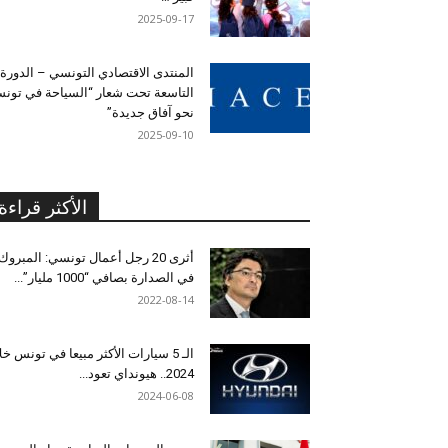
2025-09-17
المنتدى الاقتصادي التونسي – الدورة
التاسعة تحت شعار “السياحة في تون
نحو آفاق جديدة”
2025-09-10
الأكثر قراءة
أثرى 20 رجل أعمال تونسي: المبروك
في الصدارة بصافي “1000 مليار”...
2022-08-14
الـ 5 سيارات الأكثر مبيعا في تونس خل
2024.. هيونداي تعود...
2024-06-08