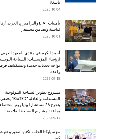
بأشغال
2025-10-04
تأمينات BIAT والترا ميراج الجريد أرق
قياسية وتضامن مجتمعي
2025-10-01
أحمد الكرم في منتدى المعهد العربي
لرؤساء المؤسسات: السياحة التونسي
تواجه تحديات جديدة وتستكشف فرصاً
واعدة
2025-09-18
مشروع تطوير السياحة البيولوجية
المستدامة والعادلة “BioTED” يحتفي
بتخرج 26 مستشارا بيئيا ريفيا مختصا
مرافقة مشاريع السياحة الفلاحية
2025-09-17
مع سيليكتا الحلمة تكتبها صغير و تعيشه
كبير …