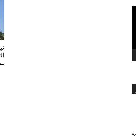
بالعربي
نب
ال
سمي
رة