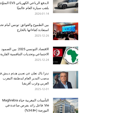
الـدفع الرباعي الكهربائي EV3 المت
بلقب سيارة العام عالميًا
2026-01-14
بين الطموح والعوائق: تونس أمام تح
استعادة كفاءاتها بالخارج
2025-12-26
الاقتصاد التونسي 2025: بين الصمود
الاجتماعي وتحديات التنافسية القارية
2025-12-24
ﺗﯾﺗرا ﺑﺎك ﺗﻌﻠن ﻋن ﺗﻌﯾﯾن ھﯾﺛم دﺑﯾش ﻓ
ﻣﻧﺻب اﻟﻣدﯾر اﻟﻌﺎم ﻟﻣﻧطﻘﺔ اﻟﻣﻐرب
اﻟﻌرﺑﻲ وﻏرب أﻓرﯾﻘﯾﺎ
2025-12-01
التأمينات المغربية حياة Maghrebia
Vie: فاعل رائد بفرص صاعدة في
البورصة (+34.8%)