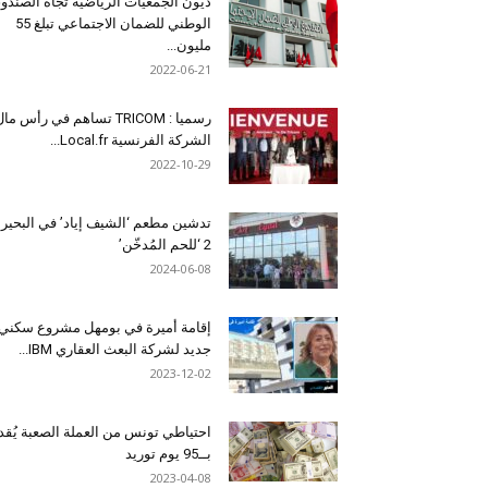
ديون الجمعيات الرياضية تجاه الصندو
الوطني للضمان الاجتماعي تبلغ 55
مليون...
2022-06-21
رسميا : TRICOM تساهم في رأس ما
الشركة الفرنسية Local.fr...
2022-10-29
تدشين مطعم ‘الشيف إياد’ في البحير
2 ‘للحم المُدخّن’
2024-06-08
إقامة أميرة في بومهل مشروع سكني
جديد لشركة البعث العقاري IBM...
2023-12-02
احتياطي تونس من العملة الصعبة يُقد
بــ95 يوم توريد
2023-04-08