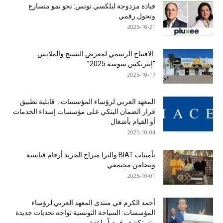
قيادة مزدوجة لبلكسي تونس: نحو نمو متسارع
وتحول رقمي
2025-10-21
الافتتاح الرسمي لمعرض النسيج والملابس
“إنترتكس سوسة 2025”
2025-10-17
المعهد العربي لرؤساء المؤسسات… قابلية تطبيق
قرار الضمان البنكي على مؤسسات إسداء الخدمات
أو القيام بأشغال
2025-10-04
تأمينات BIAT والترا ميراج الجريد أرقام قياسية
وتضامن مجتمعي
2025-10-01
أحمد الكرم في منتدى المعهد العربي لرؤساء
المؤسسات: السياحة التونسية تواجه تحديات جديدة
وتستكشف فرصاً واعدة