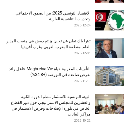
الاقتصاد التونسي 2025: بين الصمود الاجتماعي
وتحديات التنافسية القارية
2025-12-24
ﺗﯾﺗرا ﺑﺎك ﺗﻌﻠن ﻋن ﺗﻌﯾﯾن ھﯾﺛم دﺑﯾش ﻓﻲ ﻣﻧﺻب اﻟﻣدﯾر
اﻟﻌﺎم ﻟﻣﻧطﻘﺔ اﻟﻣﻐرب اﻟﻌرﺑﻲ وﻏرب أﻓرﯾﻘﯾﺎ
2025-12-01
التأمينات المغربية حياة Maghrebia Vie: فاعل رائد
بفرص صاعدة في البورصة (+34.8%)
2025-11-19
الهيئة التونسية للاستثمار تنظم الدورة الثانية
والعشرين للمجلس الاستراتيجي حول دور القطاع
الخاص في بلورة الإصلاحات وفرص الاستثمار في
مراكز البيانات
2025-10-22