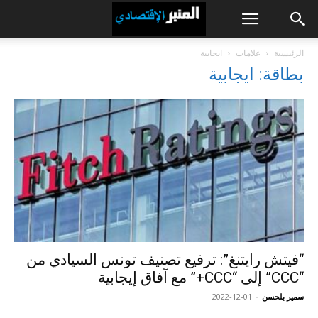
الرئيسية
علامات
ايجابية
بطاقة: ايجابية
“فيتش رايتنغ”: ترفيع تصنيف تونس السيادي من
“CCC” إلى “CCC+” مع آفاق إيجابية
سمير بلحسن
-
2022-12-01