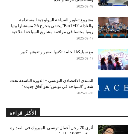
2025-09-18
مشروع تطوير السياحة البيولوجية المستدامة
والعادلة “BioTED” يحتفي بتخرج 26 مستشارا بيئيا
ريفيا مختصا في مرافقة مشاريع السياحة الفلاحية
2025-09-17
مع سيليكتا الحلمة تكتبها صغير و تعيشها كبير …
2025-09-17
المنتدى الاقتصادي التونسي – الدورة التاسعة تحت
شعار “السياحة في تونس: نحو آفاق جديدة”
2025-09-10
الأكثر قراءة
أثرى 20 رجل أعمال تونسي: المبروك في الصدارة
بصافي “1000 مليار”...