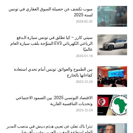
مبوب تكشف عن حصيلة السوق العقاري في تونس
لسنة 2025
2026-02-20
سيتي كارز – كيا تطلق في تونس سيارة الـدفع
الرباعي الكهربائي EV3 المتوَّجة بلقب سيارة العام
عالميًا
2026-01-14
بين الطموح والعوائق: تونس أمام تحدي استعادة
كفاءاتها بالخارج
2025-12-26
الاقتصاد التونسي 2025: بين الصمود الاجتماعي
وتحديات التنافسية القارية
2025-12-24
ﺗﯾﺗرا ﺑﺎك ﺗﻌﻠن ﻋن ﺗﻌﯾﯾن ھﯾﺛم دﺑﯾش ﻓﻲ ﻣﻧﺻب اﻟﻣدﯾر
اﻟﻌﺎم ﻟﻣﻧطﻘﺔ اﻟﻣﻐرب اﻟﻌرﺑﻲ وﻏرب أﻓرﯾﻘﯾﺎ