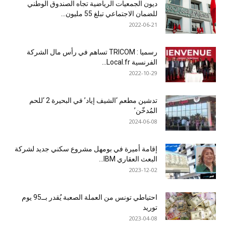
ديون الجمعيات الرياضية تجاه الصندوق الوطني
للضمان الاجتماعي تبلغ 55 مليون...
2022-06-21
رسميا : TRICOM تساهم في رأس مال الشركة
الفرنسية Local.fr...
2022-10-29
تدشين مطعم ‘الشيف إياد’ في البحيرة 2 ‘للحم
المُدخّن’
2024-06-08
إقامة أميرة في بومهل مشروع سكني جديد لشركة
البعث العقاري IBM...
2023-12-02
احتياطي تونس من العملة الصعبة يُقدر بــ95 يوم
توريد
2023-04-08