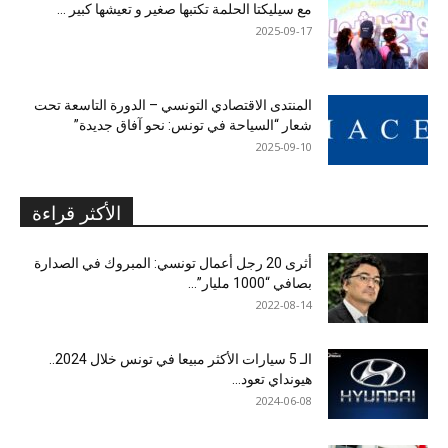
مع سيليكتا الحلمة تكتبها صغير و تعيشها كبير …
2025-09-17
المنتدى الاقتصادي التونسي – الدورة التاسعة تحت
شعار “السياحة في تونس: نحو آفاق جديدة”
2025-09-10
الأكثر قراءة
أثرى 20 رجل أعمال تونسي: المبروك في الصدارة
بصافي “1000 مليار”...
2022-08-14
الـ 5 سيارات الأكثر مبيعا في تونس خلال 2024..
هيونداي تعود...
2024-06-08