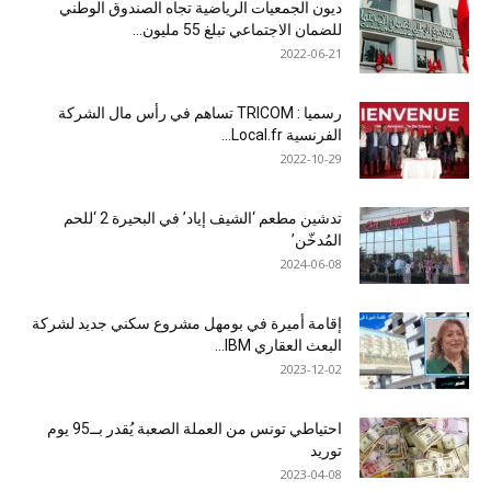
ديون الجمعيات الرياضية تجاه الصندوق الوطني
للضمان الاجتماعي تبلغ 55 مليون...
2022-06-21
رسميا : TRICOM تساهم في رأس مال الشركة
الفرنسية Local.fr...
2022-10-29
تدشين مطعم ‘الشيف إياد’ في البحيرة 2 ‘للحم
المُدخّن’
2024-06-08
إقامة أميرة في بومهل مشروع سكني جديد لشركة
البعث العقاري IBM...
2023-12-02
احتياطي تونس من العملة الصعبة يُقدر بــ95 يوم
توريد
2023-04-08