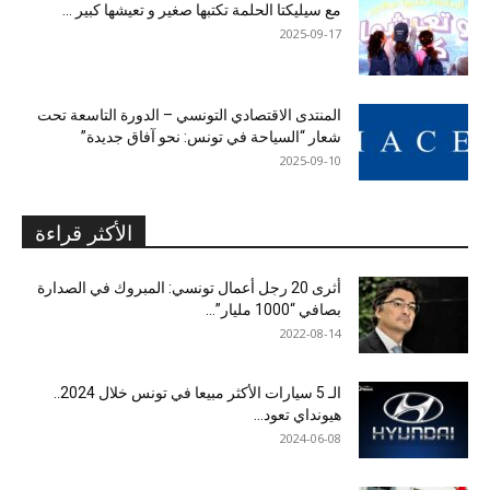
مع سيليكتا الحلمة تكتبها صغير و تعيشها كبير …
2025-09-17
المنتدى الاقتصادي التونسي – الدورة التاسعة تحت
شعار “السياحة في تونس: نحو آفاق جديدة”
2025-09-10
الأكثر قراءة
أثرى 20 رجل أعمال تونسي: المبروك في الصدارة
بصافي “1000 مليار”...
2022-08-14
الـ 5 سيارات الأكثر مبيعا في تونس خلال 2024..
هيونداي تعود...
2024-06-08