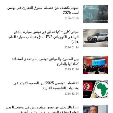
مبوب تكشف عن حصيلة السوق العقاري في تونس
لسنة 2025
2026-02-20
سيتي كارز – كيا تطلق في تونس سيارة الـدفع
الرباعي الكهربائي EV3 المتوَّجة بلقب سيارة العام
عالميًا
2026-01-14
بين الطموح والعوائق: تونس أمام تحدي استعادة
كفاءاتها بالخارج
2025-12-26
الاقتصاد التونسي 2025: بين الصمود الاجتماعي
وتحديات التنافسية القارية
2025-12-24
ﺗﯾﺗرا ﺑﺎك ﺗﻌﻠن ﻋن ﺗﻌﯾﯾن ھﯾﺛم دﺑﯾش ﻓﻲ ﻣﻧﺻب اﻟﻣدﯾر
اﻟﻌﺎم ﻟﻣﻧطﻘﺔ اﻟﻣﻐرب اﻟﻌرﺑﻲ وﻏرب أﻓرﯾﻘﯾﺎ