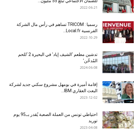
للضمان الاجتماعي تبلغ 55 مليون...
2022-06-21
رسميا : TRICOM تساهم في رأس مال الشركة
الفرنسية Local.fr...
2022-10-29
تدشين مطعم ‘الشيف إياد’ في البحيرة 2 ‘للحم
المُدخّن’
2024-06-08
إقامة أميرة في بومهل مشروع سكني جديد لشركة
البعث العقاري IBM...
2023-12-02
احتياطي تونس من العملة الصعبة يُقدر بــ95 يوم
توريد
2023-04-08