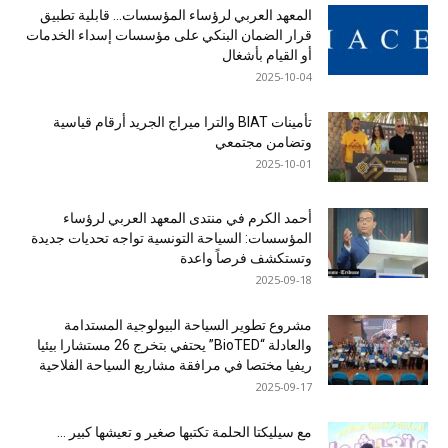
المعهد العربي لرؤساء المؤسسات… قابلية تطبيق
قرار الضمان البنكي على مؤسسات إسداء الخدمات
أو القيام بأشغال
2025-10-04
تأمينات BIAT والترا ميراج الجريد أرقام قياسية
وتضامن مجتمعي
2025-10-01
أحمد الكرم في منتدى المعهد العربي لرؤساء
المؤسسات: السياحة التونسية تواجه تحديات جديدة
وتستكشف فرصاً واعدة
2025-09-18
مشروع تطوير السياحة البيولوجية المستدامة
والعادلة “BioTED” يحتفي بتخرج 26 مستشارا بيئيا
ريفيا مختصا في مرافقة مشاريع السياحة الفلاحية
2025-09-17
مع سيليكتا الحلمة تكتبها صغير و تعيشها كبير …