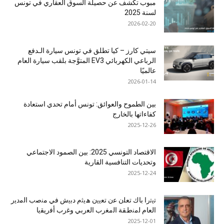
مبوب تكشف عن حصيلة السوق العقاري في تونس
لسنة 2025
2026-02-20
سيتي كارز – كيا تطلق في تونس سيارة الـدفع
الرباعي الكهربائي EV3 المتوَّجة بلقب سيارة العام
عالميًا
2026-01-14
بين الطموح والعوائق: تونس أمام تحدي استعادة
كفاءاتها بالخارج
2025-12-26
الاقتصاد التونسي 2025: بين الصمود الاجتماعي
وتحديات التنافسية القارية
2025-12-24
ﺗﯾﺗرا ﺑﺎك ﺗﻌﻠن ﻋن ﺗﻌﯾﯾن ھﯾﺛم دﺑﯾش ﻓﻲ ﻣﻧﺻب اﻟﻣدﯾر
اﻟﻌﺎم ﻟﻣﻧطﻘﺔ اﻟﻣﻐرب اﻟﻌرﺑﻲ وﻏرب أﻓرﯾﻘﯾﺎ
2025-12-01