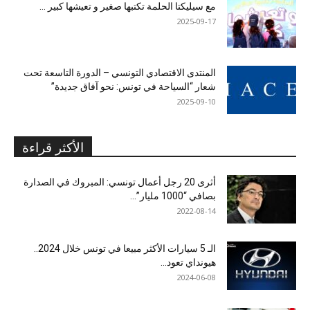
مع سيليكتا الحلمة تكتبها صغير و تعيشها كبير …
2025-09-17
المنتدى الاقتصادي التونسي – الدورة التاسعة تحت
شعار “السياحة في تونس: نحو آفاق جديدة”
2025-09-10
الأكثر قراءة
أثرى 20 رجل أعمال تونسي: المبروك في الصدارة
بصافي “1000 مليار”...
2022-08-14
الـ 5 سيارات الأكثر مبيعا في تونس خلال 2024..
هيونداي تعود...
2024-06-08