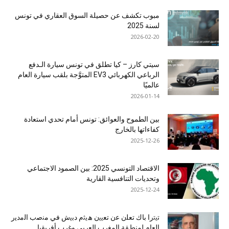
مبوب تكشف عن حصيلة السوق العقاري في تونس
لسنة 2025
2026-02-20
سيتي كارز – كيا تطلق في تونس سيارة الـدفع
الرباعي الكهربائي EV3 المتوَّجة بلقب سيارة العام
عالميًا
2026-01-14
بين الطموح والعوائق: تونس أمام تحدي استعادة
كفاءاتها بالخارج
2025-12-26
الاقتصاد التونسي 2025: بين الصمود الاجتماعي
وتحديات التنافسية القارية
2025-12-24
ﺗﯾﺗرا ﺑﺎك ﺗﻌﻠن ﻋن ﺗﻌﯾﯾن ھﯾﺛم دﺑﯾش ﻓﻲ ﻣﻧﺻب اﻟﻣدﯾر
اﻟﻌﺎم ﻟﻣﻧطﻘﺔ اﻟﻣﻐرب اﻟﻌرﺑﻲ وﻏرب أﻓرﯾﻘﯾﺎ