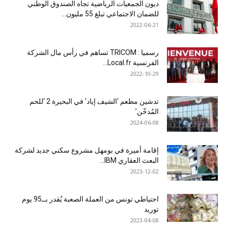
ديون الجمعيات الرياضية تجاه الصندوق الوطني
للضمان الاجتماعي تبلغ 55 مليون...
2022-06-21
رسميا : TRICOM تساهم في رأس مال الشركة
الفرنسية Local.fr...
2022-10-29
تدشين مطعم ‘الشيف إياد’ في البحيرة 2 ‘للحم
المُدخّن’
2024-06-08
إقامة أميرة في بومهل مشروع سكني جديد لشركة
البعث العقاري IBM...
2023-12-02
احتياطي تونس من العملة الصعبة يُقدر بــ95 يوم
توريد
2023-04-08