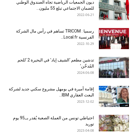
ديون الجمعيات الرياضية تجاه الصندوق الوطني
للضمان الاجتماعي تبلغ 55 مليون...
2022-06-21
رسميا : TRICOM تساهم في رأس مال الشركة
الفرنسية Local.fr...
2022-10-29
تدشين مطعم ‘الشيف إياد’ في البحيرة 2 ‘للحم
المُدخّن’
2024-06-08
إقامة أميرة في بومهل مشروع سكني جديد لشركة
البعث العقاري IBM...
2023-12-02
احتياطي تونس من العملة الصعبة يُقدر بــ95 يوم
توريد
2023-04-08