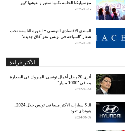
مع سيليكتا الحلمة تكتبها صغير و تعيشها كبير …
2025-09-17
المنتدى الاقتصادي التونسي – الدورة التاسعة تحت
شعار “السياحة في تونس: نحو آفاق جديدة”
2025-09-10
الأكثر قراءة
أثرى 20 رجل أعمال تونسي: المبروك في الصدارة
بصافي “1000 مليار”...
2022-08-14
الـ 5 سيارات الأكثر مبيعا في تونس خلال 2024..
هيونداي تعود...
2024-06-08