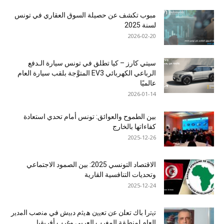
مبوب تكشف عن حصيلة السوق العقاري في تونس
لسنة 2025
2026-02-20
سيتي كارز – كيا تطلق في تونس سيارة الـدفع
الرباعي الكهربائي EV3 المتوَّجة بلقب سيارة العام
عالميًا
2026-01-14
بين الطموح والعوائق: تونس أمام تحدي استعادة
كفاءاتها بالخارج
2025-12-26
الاقتصاد التونسي 2025: بين الصمود الاجتماعي
وتحديات التنافسية القارية
2025-12-24
ﺗﯾﺗرا ﺑﺎك ﺗﻌﻠن ﻋن ﺗﻌﯾﯾن ھﯾﺛم دﺑﯾش ﻓﻲ ﻣﻧﺻب اﻟﻣدﯾر
اﻟﻌﺎم ﻟﻣﻧطﻘﺔ اﻟﻣﻐرب اﻟﻌرﺑﻲ وﻏرب أﻓرﯾﻘﯾﺎ