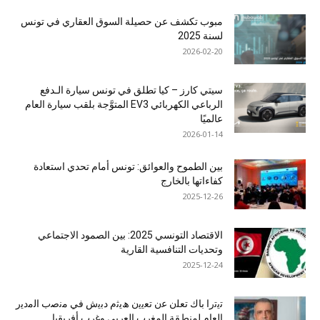
مبوب تكشف عن حصيلة السوق العقاري في تونس
لسنة 2025
2026-02-20
سيتي كارز – كيا تطلق في تونس سيارة الـدفع
الرباعي الكهربائي EV3 المتوَّجة بلقب سيارة العام
عالميًا
2026-01-14
بين الطموح والعوائق: تونس أمام تحدي استعادة
كفاءاتها بالخارج
2025-12-26
الاقتصاد التونسي 2025: بين الصمود الاجتماعي
وتحديات التنافسية القارية
2025-12-24
ﺗﯾﺗرا ﺑﺎك ﺗﻌﻠن ﻋن ﺗﻌﯾﯾن ھﯾﺛم دﺑﯾش ﻓﻲ ﻣﻧﺻب اﻟﻣدﯾر
اﻟﻌﺎم ﻟﻣﻧطﻘﺔ اﻟﻣﻐرب اﻟﻌرﺑﻲ وﻏرب أﻓرﯾﻘﯾﺎ