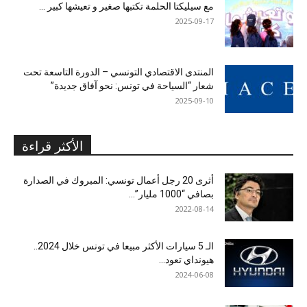
مع سيليكتا الحلمة تكتبها صغير و تعيشها كبير …
2025-09-17
المنتدى الاقتصادي التونسي – الدورة التاسعة تحت
شعار “السياحة في تونس: نحو آفاق جديدة”
2025-09-10
الأكثر قراءة
أثرى 20 رجل أعمال تونسي: المبروك في الصدارة
بصافي “1000 مليار”...
2022-08-14
الـ 5 سيارات الأكثر مبيعا في تونس خلال 2024..
هيونداي تعود...
2024-06-08