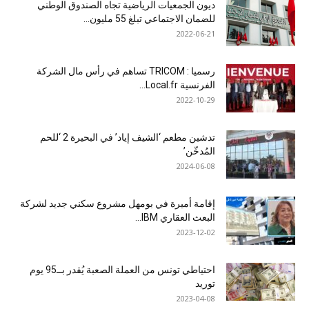
ديون الجمعيات الرياضية تجاه الصندوق الوطني
للضمان الاجتماعي تبلغ 55 مليون...
2022-06-21
رسميا : TRICOM تساهم في رأس مال الشركة
الفرنسية Local.fr...
2022-10-29
تدشين مطعم ‘الشيف إياد’ في البحيرة 2 ‘للحم
المُدخّن’
2024-06-08
إقامة أميرة في بومهل مشروع سكني جديد لشركة
البعث العقاري IBM...
2023-12-02
احتياطي تونس من العملة الصعبة يُقدر بــ95 يوم
توريد
2023-04-08