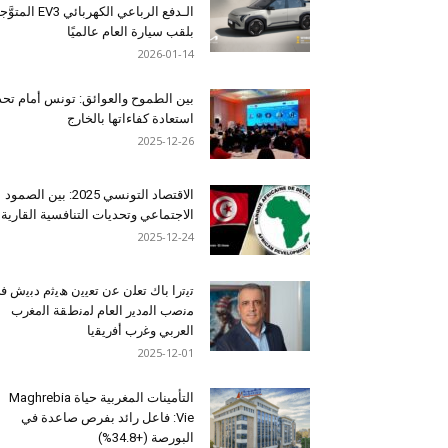
الـدفع الرباعي الكهربائي EV3 المت
بلقب سيارة العام عالميًا
2026-01-14
بين الطموح والعوائق: تونس أمام تح
استعادة كفاءاتها بالخارج
2025-12-26
الاقتصاد التونسي 2025: بين الصمود
الاجتماعي وتحديات التنافسية القارية
2025-12-24
ﺗﯾﺗرا ﺑﺎك ﺗﻌﻠن ﻋن ﺗﻌﯾﯾن ھﯾﺛم دﺑﯾش ﻓ
ﻣﻧﺻب اﻟﻣدﯾر اﻟﻌﺎم ﻟﻣﻧطﻘﺔ اﻟﻣﻐرب
اﻟﻌرﺑﻲ وﻏرب أﻓرﯾﻘﯾﺎ
2025-12-01
التأمينات المغربية حياة Maghrebia
Vie: فاعل رائد بفرص صاعدة في
البورصة (+34.8%)