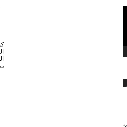
بالعربي
كو
ال
ال
سمي
رة