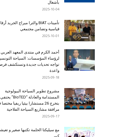
بأشغال
2025-10-04
تأمينات BIAT والترا ميراج الجريد أرق
قياسية وتضامن مجتمعي
2025-10-01
أحمد الكرم في منتدى المعهد العربي
لرؤساء المؤسسات: السياحة التونسي
تواجه تحديات جديدة وتستكشف فرصاً
واعدة
2025-09-18
مشروع تطوير السياحة البيولوجية
المستدامة والعادلة “BioTED” يحتفي
بتخرج 26 مستشارا بيئيا ريفيا مختصا
مرافقة مشاريع السياحة الفلاحية
2025-09-17
مع سيليكتا الحلمة تكتبها صغير و تعيشه
كبير …