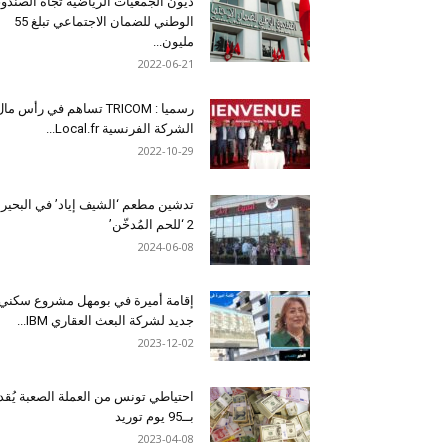
ديون الجمعيات الرياضية تجاه الصندو
الوطني للضمان الاجتماعي تبلغ 55
مليون...
2022-06-21
رسميا : TRICOM تساهم في رأس ما
الشركة الفرنسية Local.fr...
2022-10-29
تدشين مطعم ‘الشيف إياد’ في البحير
2 ‘للحم المُدخّن’
2024-06-08
إقامة أميرة في بومهل مشروع سكني
جديد لشركة البعث العقاري IBM...
2023-12-02
احتياطي تونس من العملة الصعبة يُقد
بــ95 يوم توريد
2023-04-08