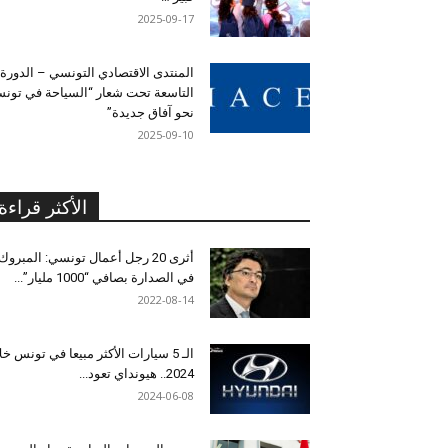
2025-09-17
المنتدى الاقتصادي التونسي – الدورة
التاسعة تحت شعار “السياحة في تون
نحو آفاق جديدة”
2025-09-10
الأكثر قراءة
أثرى 20 رجل أعمال تونسي: المبروك
في الصدارة بصافي “1000 مليار”...
2022-08-14
الـ 5 سيارات الأكثر مبيعا في تونس خل
2024.. هيونداي تعود...
2024-06-08