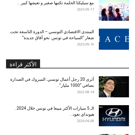
مع سيليكتا الحلمة تكتبها صغير و تعيشها كبير …
2025-09-17
المنتدى الاقتصادي التونسي – الدورة التاسعة تحت
شعار “السياحة في تونس: نحو آفاق جديدة”
2025-09-10
الأكثر قراءة
أثرى 20 رجل أعمال تونسي: المبروك في الصدارة
بصافي “1000 مليار”...
2022-08-14
الـ 5 سيارات الأكثر مبيعا في تونس خلال 2024..
هيونداي تعود...
2024-06-08