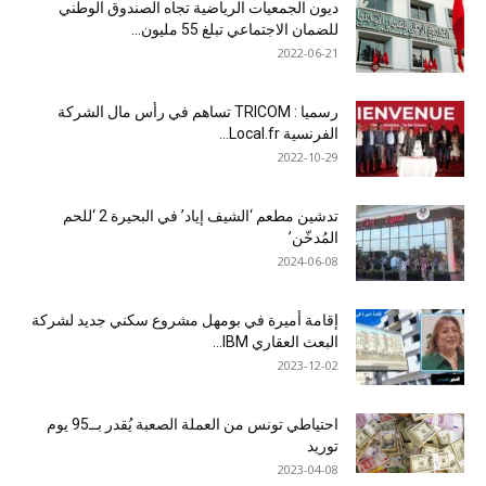
ديون الجمعيات الرياضية تجاه الصندوق الوطني
للضمان الاجتماعي تبلغ 55 مليون...
2022-06-21
رسميا : TRICOM تساهم في رأس مال الشركة
الفرنسية Local.fr...
2022-10-29
تدشين مطعم ‘الشيف إياد’ في البحيرة 2 ‘للحم
المُدخّن’
2024-06-08
إقامة أميرة في بومهل مشروع سكني جديد لشركة
البعث العقاري IBM...
2023-12-02
احتياطي تونس من العملة الصعبة يُقدر بــ95 يوم
توريد
2023-04-08