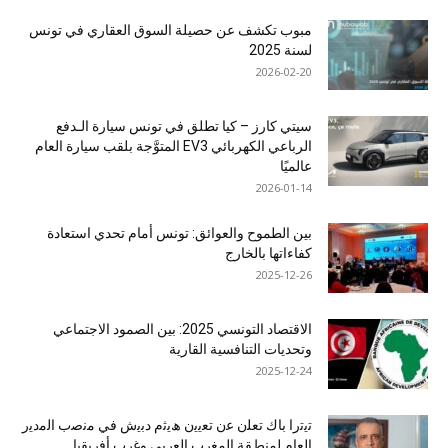
مبوب تكشف عن حصيلة السوق العقاري في تونس
لسنة 2025
2026-02-20
سيتي كارز – كيا تطلق في تونس سيارة الـدفع
الرباعي الكهربائي EV3 المتوَّجة بلقب سيارة العام
عالميًا
2026-01-14
بين الطموح والعوائق: تونس أمام تحدي استعادة
كفاءاتها بالخارج
2025-12-26
الاقتصاد التونسي 2025: بين الصمود الاجتماعي
وتحديات التنافسية القارية
2025-12-24
ﺗﯾﺗرا ﺑﺎك ﺗﻌﻠن ﻋن ﺗﻌﯾﯾن ھﯾﺛم دﺑﯾش ﻓﻲ ﻣﻧﺻب اﻟﻣدﯾر
اﻟﻌﺎم ﻟﻣﻧطﻘﺔ اﻟﻣﻐرب اﻟﻌرﺑﻲ وﻏرب أﻓرﯾﻘﯾﺎ