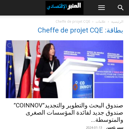
الرئيسية
علامات
Cheffe de projet CQE
بطاقة: Cheffe de projet CQE
صندوق البحث والتطوير والتجديد”COINNOV”
صندوق جديد لفائدة المؤسسات الصغرى
والمتوسطة...
سمير بلحسن
-
2024-01-13