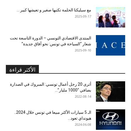
مع سيليكتا الحلمة تكتبها صغير و تعيشها كبير …
2025-09-17
المنتدى الاقتصادي التونسي – الدورة التاسعة تحت
شعار “السياحة في تونس: نحو آفاق جديدة”
2025-09-10
الأكثر قراءة
أثرى 20 رجل أعمال تونسي: المبروك في الصدارة
بصافي “1000 مليار”...
2022-08-14
الـ 5 سيارات الأكثر مبيعا في تونس خلال 2024..
هيونداي تعود...
2024-06-08