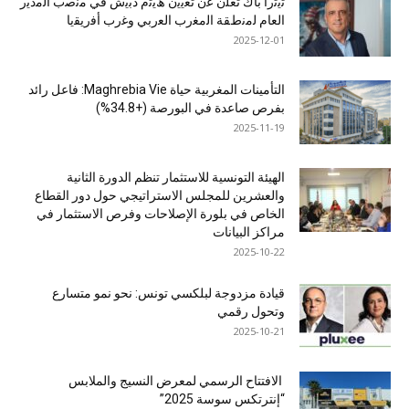
ﺗﯾﺗرا ﺑﺎك ﺗﻌﻠن ﻋن ﺗﻌﯾﯾن ھﯾﺛم دﺑﯾش ﻓﻲ ﻣﻧﺻب اﻟﻣدﯾر
اﻟﻌﺎم ﻟﻣﻧطﻘﺔ اﻟﻣﻐرب اﻟﻌرﺑﻲ وﻏرب أﻓرﯾﻘﯾﺎ
2025-12-01
التأمينات المغربية حياة Maghrebia Vie: فاعل رائد
بفرص صاعدة في البورصة (+34.8%)
2025-11-19
الهيئة التونسية للاستثمار تنظم الدورة الثانية
والعشرين للمجلس الاستراتيجي حول دور القطاع
الخاص في بلورة الإصلاحات وفرص الاستثمار في
مراكز البيانات
2025-10-22
قيادة مزدوجة لبلكسي تونس: نحو نمو متسارع
وتحول رقمي
2025-10-21
الافتتاح الرسمي لمعرض النسيج والملابس
“إنترتكس سوسة 2025”