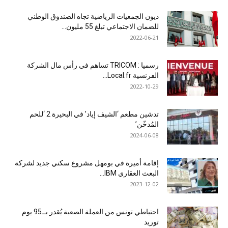
ديون الجمعيات الرياضية تجاه الصندوق الوطني
للضمان الاجتماعي تبلغ 55 مليون...
2022-06-21
رسميا : TRICOM تساهم في رأس مال الشركة
الفرنسية Local.fr...
2022-10-29
تدشين مطعم ‘الشيف إياد’ في البحيرة 2 ‘للحم
المُدخّن’
2024-06-08
إقامة أميرة في بومهل مشروع سكني جديد لشركة
البعث العقاري IBM...
2023-12-02
احتياطي تونس من العملة الصعبة يُقدر بــ95 يوم
توريد