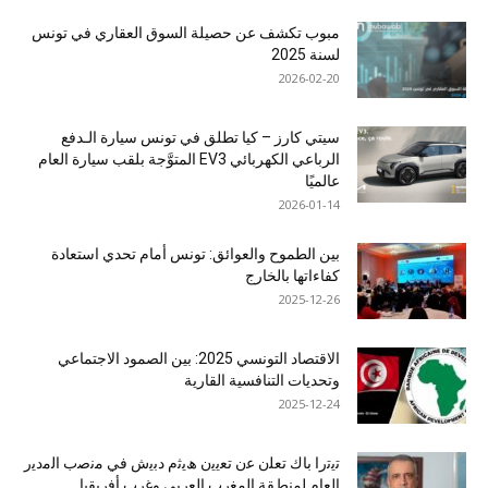
مبوب تكشف عن حصيلة السوق العقاري في تونس
لسنة 2025
2026-02-20
سيتي كارز – كيا تطلق في تونس سيارة الـدفع
الرباعي الكهربائي EV3 المتوَّجة بلقب سيارة العام
عالميًا
2026-01-14
بين الطموح والعوائق: تونس أمام تحدي استعادة
كفاءاتها بالخارج
2025-12-26
الاقتصاد التونسي 2025: بين الصمود الاجتماعي
وتحديات التنافسية القارية
2025-12-24
ﺗﯾﺗرا ﺑﺎك ﺗﻌﻠن ﻋن ﺗﻌﯾﯾن ھﯾﺛم دﺑﯾش ﻓﻲ ﻣﻧﺻب اﻟﻣدﯾر
اﻟﻌﺎم ﻟﻣﻧطﻘﺔ اﻟﻣﻐرب اﻟﻌرﺑﻲ وﻏرب أﻓرﯾﻘﯾﺎ