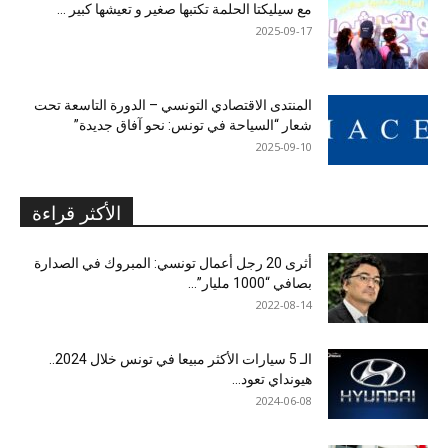
مع سيليكتا الحلمة تكتبها صغير و تعيشها كبير …
2025-09-17
المنتدى الاقتصادي التونسي – الدورة التاسعة تحت
شعار “السياحة في تونس: نحو آفاق جديدة”
2025-09-10
الأكثر قراءة
أثرى 20 رجل أعمال تونسي: المبروك في الصدارة
بصافي “1000 مليار”...
2022-08-14
الـ 5 سيارات الأكثر مبيعا في تونس خلال 2024..
هيونداي تعود...
2024-06-08