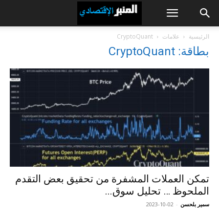
الرئيسية
علامات
CryptoQuant
بطاقة: CryptoQuant
تمكن العملات المشفرة من تحقيق بعض التقدم
الملحوظ … تحليل سوق...
سمير بلحسن
-
2023-10-02