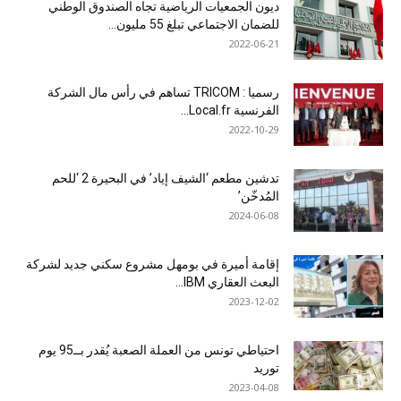
ديون الجمعيات الرياضية تجاه الصندوق الوطني
للضمان الاجتماعي تبلغ 55 مليون...
2022-06-21
رسميا : TRICOM تساهم في رأس مال الشركة
الفرنسية Local.fr...
2022-10-29
تدشين مطعم ‘الشيف إياد’ في البحيرة 2 ‘للحم
المُدخّن’
2024-06-08
إقامة أميرة في بومهل مشروع سكني جديد لشركة
البعث العقاري IBM...
2023-12-02
احتياطي تونس من العملة الصعبة يُقدر بــ95 يوم
توريد
2023-04-08