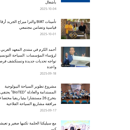
بأشغال
2025-10-04
تأمينات BIAT والترا ميراج الجريد أرق
قياسية وتضامن مجتمعي
2025-10-01
أحمد الكرم في منتدى المعهد العربي
لرؤساء المؤسسات: السياحة التونسي
تواجه تحديات جديدة وتستكشف فرصاً
واعدة
2025-09-18
مشروع تطوير السياحة البيولوجية
المستدامة والعادلة “BioTED” يحتفي
بتخرج 26 مستشارا بيئيا ريفيا مختصا
مرافقة مشاريع السياحة الفلاحية
2025-09-17
مع سيليكتا الحلمة تكتبها صغير و تعيشه
كبير …