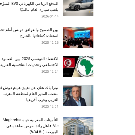
الـدفع الرباعي الكهربائي EV3 المت
بلقب سيارة العام عالميًا
2026-01-14
بين الطموح والعوائق: تونس أمام تح
استعادة كفاءاتها بالخارج
2025-12-26
الاقتصاد التونسي 2025: بين الصمود
الاجتماعي وتحديات التنافسية القارية
2025-12-24
ﺗﯾﺗرا ﺑﺎك ﺗﻌﻠن ﻋن ﺗﻌﯾﯾن ھﯾﺛم دﺑﯾش ﻓ
ﻣﻧﺻب اﻟﻣدﯾر اﻟﻌﺎم ﻟﻣﻧطﻘﺔ اﻟﻣﻐرب
اﻟﻌرﺑﻲ وﻏرب أﻓرﯾﻘﯾﺎ
2025-12-01
التأمينات المغربية حياة Maghrebia
Vie: فاعل رائد بفرص صاعدة في
البورصة (+34.8%)