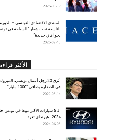
2025-09-17
المنتدى الاقتصادي التونسي – الدورة
التاسعة تحت شعار “السياحة في تون
نحو آفاق جديدة”
2025-09-10
الأكثر قراءة
أثرى 20 رجل أعمال تونسي: المبروك
في الصدارة بصافي “1000 مليار”...
2022-08-14
الـ 5 سيارات الأكثر مبيعا في تونس خل
2024.. هيونداي تعود...
2024-06-08