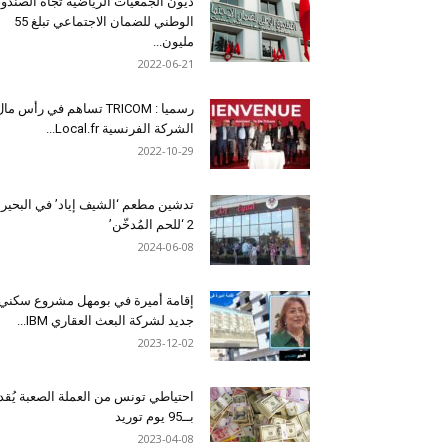
ديون الجمعيات الرياضية تجاه الصندو
الوطني للضمان الاجتماعي تبلغ 55
مليون...
2022-06-21
رسميا : TRICOM تساهم في رأس ما
الشركة الفرنسية Local.fr...
2022-10-29
تدشين مطعم ‘الشيف إياد’ في البحير
2 ‘للحم المُدخّن’
2024-06-08
إقامة أميرة في بومهل مشروع سكني
جديد لشركة البعث العقاري IBM...
2023-12-02
احتياطي تونس من العملة الصعبة يُقد
بــ95 يوم توريد
2023-04-08