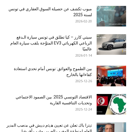
مبوب تكشف عن حصيلة السوق العقاري في تونس
لسنة 2025
2026-02-20
سيتي كارز – كيا تطلق في تونس سيارة الـدفع
الرباعي الكهربائي EV3 المتوَّجة بلقب سيارة العام
عالميًا
2026-01-14
بين الطموح والعوائق: تونس أمام تحدي استعادة
كفاءاتها بالخارج
2025-12-26
الاقتصاد التونسي 2025: بين الصمود الاجتماعي
وتحديات التنافسية القارية
2025-12-24
ﺗﯾﺗرا ﺑﺎك ﺗﻌﻠن ﻋن ﺗﻌﯾﯾن ھﯾﺛم دﺑﯾش ﻓﻲ ﻣﻧﺻب اﻟﻣدﯾر
اﻟﻌﺎم ﻟﻣﻧطﻘﺔ اﻟﻣﻐرب اﻟﻌرﺑﻲ وﻏرب أﻓرﯾﻘﯾﺎ