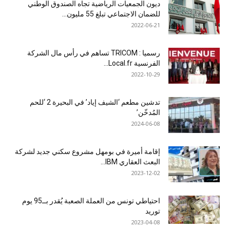
ديون الجمعيات الرياضية تجاه الصندوق الوطني
للضمان الاجتماعي تبلغ 55 مليون...
2022-06-21
رسميا : TRICOM تساهم في رأس مال الشركة
الفرنسية Local.fr...
2022-10-29
تدشين مطعم ‘الشيف إياد’ في البحيرة 2 ‘للحم
المُدخّن’
2024-06-08
إقامة أميرة في بومهل مشروع سكني جديد لشركة
البعث العقاري IBM...
2023-12-02
احتياطي تونس من العملة الصعبة يُقدر بــ95 يوم
توريد
2023-04-08