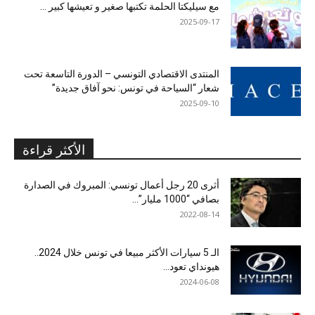
مع سيليكتا الحلمة تكتبها صغير و تعيشها كبير …
2025-09-17
المنتدى الاقتصادي التونسي – الدورة التاسعة تحت
شعار “السياحة في تونس: نحو آفاق جديدة”
2025-09-10
الأكثر قراءة
أثرى 20 رجل أعمال تونسي: المبروك في الصدارة
بصافي “1000 مليار”...
2022-08-14
الـ 5 سيارات الأكثر مبيعا في تونس خلال 2024..
هيونداي تعود...
2024-06-08