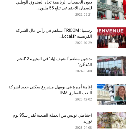
ديون الجمعيات الرياضية تجاه الصندوق الوطني
للضمان الاجتماعي تبلغ 55 مليون...
2022-06-21
رسميا : TRICOM تساهم في رأس مال الشركة
الفرنسية Local.fr...
2022-10-29
تدشين مطعم ‘الشيف إياد’ في البحيرة 2 ‘للحم
المُدخّن’
2024-06-08
إقامة أميرة في بومهل مشروع سكني جديد لشركة
البعث العقاري IBM...
2023-12-02
احتياطي تونس من العملة الصعبة يُقدر بــ95 يوم
توريد
2023-04-08