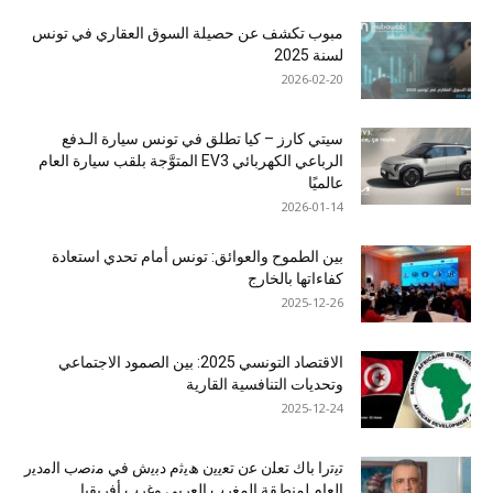
مبوب تكشف عن حصيلة السوق العقاري في تونس
لسنة 2025
2026-02-20
سيتي كارز – كيا تطلق في تونس سيارة الـدفع
الرباعي الكهربائي EV3 المتوَّجة بلقب سيارة العام
عالميًا
2026-01-14
بين الطموح والعوائق: تونس أمام تحدي استعادة
كفاءاتها بالخارج
2025-12-26
الاقتصاد التونسي 2025: بين الصمود الاجتماعي
وتحديات التنافسية القارية
2025-12-24
ﺗﯾﺗرا ﺑﺎك ﺗﻌﻠن ﻋن ﺗﻌﯾﯾن ھﯾﺛم دﺑﯾش ﻓﻲ ﻣﻧﺻب اﻟﻣدﯾر
اﻟﻌﺎم ﻟﻣﻧطﻘﺔ اﻟﻣﻐرب اﻟﻌرﺑﻲ وﻏرب أﻓرﯾﻘﯾﺎ