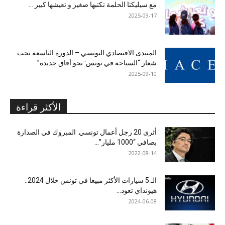
مع سيليكتا الحلمة تكتبها صغير و تعيشها كبير …
2025-09-17
المنتدى الاقتصادي التونسي – الدورة التاسعة تحت
شعار “السياحة في تونس: نحو آفاق جديدة”
2025-09-10
الأكثر قراءة
أثرى 20 رجل أعمال تونسي: المبروك في الصدارة
بصافي “1000 مليار”...
2022-08-14
الـ 5 سيارات الأكثر مبيعا في تونس خلال 2024..
هيونداي تعود...
2024-06-08