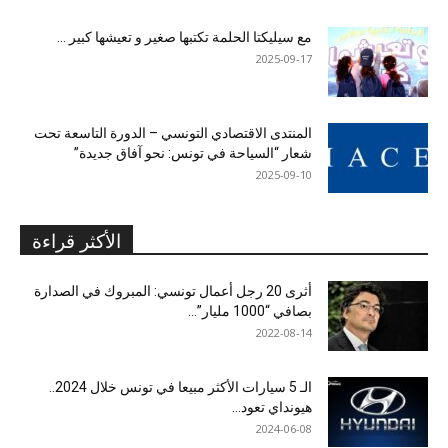
مع سيليكتا الحلمة تكتبها صغير و تعيشها كبير …
2025-09-17
المنتدى الاقتصادي التونسي – الدورة التاسعة تحت
شعار “السياحة في تونس: نحو آفاق جديدة”
2025-09-10
الأكثر قراءة
أثرى 20 رجل أعمال تونسي: المبروك في الصدارة
بصافي “1000 مليار”...
2022-08-14
الـ 5 سيارات الأكثر مبيعا في تونس خلال 2024..
هيونداي تعود...
2024-06-08