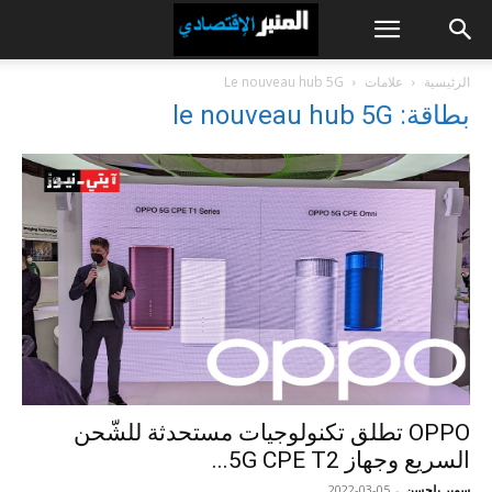
الرئيسية
علامات
Le nouveau hub 5G
بطاقة: le nouveau hub 5G
OPPO تطلق تكنولوجيات مستحدثة للشّحن
السريع وجهاز 5G CPE T2...
سمير بلحسن
-
2022-03-05