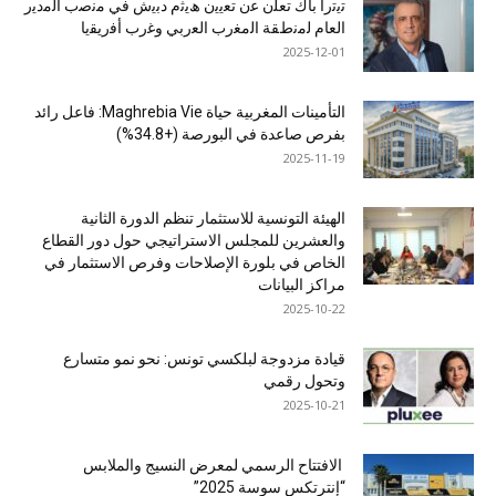
ﺗﯾﺗرا ﺑﺎك ﺗﻌﻠن ﻋن ﺗﻌﯾﯾن ھﯾﺛم دﺑﯾش ﻓﻲ ﻣﻧﺻب اﻟﻣدﯾر
اﻟﻌﺎم ﻟﻣﻧطﻘﺔ اﻟﻣﻐرب اﻟﻌرﺑﻲ وﻏرب أﻓرﯾﻘﯾﺎ
2025-12-01
التأمينات المغربية حياة Maghrebia Vie: فاعل رائد
بفرص صاعدة في البورصة (+34.8%)
2025-11-19
الهيئة التونسية للاستثمار تنظم الدورة الثانية
والعشرين للمجلس الاستراتيجي حول دور القطاع
الخاص في بلورة الإصلاحات وفرص الاستثمار في
مراكز البيانات
2025-10-22
قيادة مزدوجة لبلكسي تونس: نحو نمو متسارع
وتحول رقمي
2025-10-21
الافتتاح الرسمي لمعرض النسيج والملابس
“إنترتكس سوسة 2025”