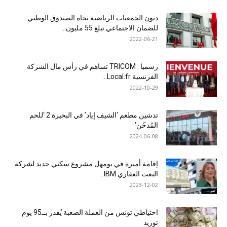
ديون الجمعيات الرياضية تجاه الصندوق الوطني
للضمان الاجتماعي تبلغ 55 مليون...
2022-06-21
رسميا : TRICOM تساهم في رأس مال الشركة
الفرنسية Local.fr...
2022-10-29
تدشين مطعم ‘الشيف إياد’ في البحيرة 2 ‘للحم
المُدخّن’
2024-06-08
إقامة أميرة في بومهل مشروع سكني جديد لشركة
البعث العقاري IBM...
2023-12-02
احتياطي تونس من العملة الصعبة يُقدر بــ95 يوم
توريد