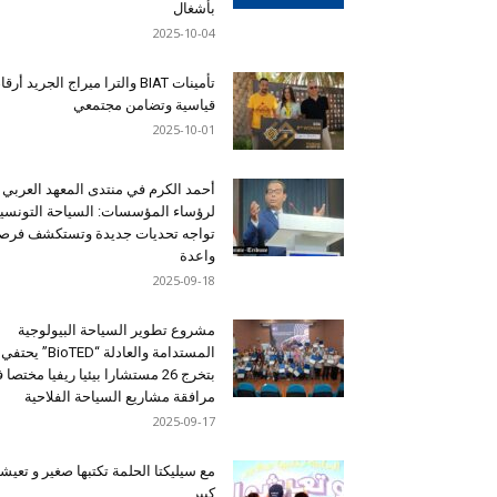
بأشغال
2025-10-04
تأمينات BIAT والترا ميراج الجريد أرق
قياسية وتضامن مجتمعي
2025-10-01
أحمد الكرم في منتدى المعهد العربي
لرؤساء المؤسسات: السياحة التونسي
تواجه تحديات جديدة وتستكشف فرصاً
واعدة
2025-09-18
مشروع تطوير السياحة البيولوجية
المستدامة والعادلة “BioTED” يحتفي
بتخرج 26 مستشارا بيئيا ريفيا مختصا
مرافقة مشاريع السياحة الفلاحية
2025-09-17
مع سيليكتا الحلمة تكتبها صغير و تعيشه
كبير …