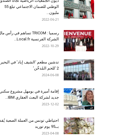
ديون الجمعيات الرياضية تجاه الصندو
الوطني للضمان الاجتماعي تبلغ 55
مليون...
2022-06-21
رسميا : TRICOM تساهم في رأس ما
الشركة الفرنسية Local.fr...
2022-10-29
تدشين مطعم ‘الشيف إياد’ في البحير
2 ‘للحم المُدخّن’
2024-06-08
إقامة أميرة في بومهل مشروع سكني
جديد لشركة البعث العقاري IBM...
2023-12-02
احتياطي تونس من العملة الصعبة يُقد
بــ95 يوم توريد
2023-04-08