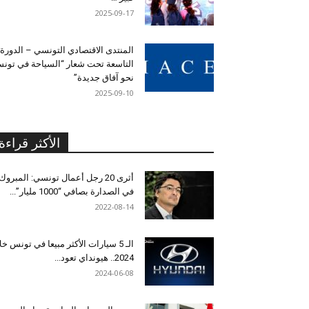
2025-09-17
المنتدى الاقتصادي التونسي – الدورة
التاسعة تحت شعار “السياحة في تون
نحو آفاق جديدة”
2025-09-10
الأكثر قراءة
أثرى 20 رجل أعمال تونسي: المبروك
في الصدارة بصافي “1000 مليار”...
2022-08-14
الـ 5 سيارات الأكثر مبيعا في تونس خل
2024.. هيونداي تعود...
2024-06-08