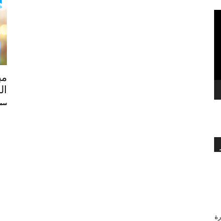
بالعربي
مب
ال
سمي
رة