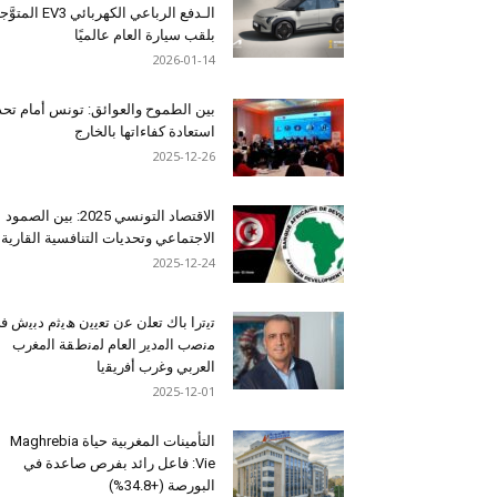
الـدفع الرباعي الكهربائي EV3 المت
بلقب سيارة العام عالميًا
2026-01-14
بين الطموح والعوائق: تونس أمام تح
استعادة كفاءاتها بالخارج
2025-12-26
الاقتصاد التونسي 2025: بين الصمود
الاجتماعي وتحديات التنافسية القارية
2025-12-24
ﺗﯾﺗرا ﺑﺎك ﺗﻌﻠن ﻋن ﺗﻌﯾﯾن ھﯾﺛم دﺑﯾش ﻓ
ﻣﻧﺻب اﻟﻣدﯾر اﻟﻌﺎم ﻟﻣﻧطﻘﺔ اﻟﻣﻐرب
اﻟﻌرﺑﻲ وﻏرب أﻓرﯾﻘﯾﺎ
2025-12-01
التأمينات المغربية حياة Maghrebia
Vie: فاعل رائد بفرص صاعدة في
البورصة (+34.8%)