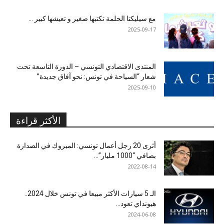
مع سيليكتا الحلمة تكتبها صغير و تعيشها كبير …
2025-09-17
المنتدى الاقتصادي التونسي – الدورة التاسعة تحت
شعار “السياحة في تونس: نحو آفاق جديدة”
2025-09-10
الأكثر قراءة
أثرى 20 رجل أعمال تونسي: المبروك في الصدارة
بصافي “1000 مليار”...
2022-08-14
الـ 5 سيارات الأكثر مبيعا في تونس خلال 2024..
هيونداي تعود...
2024-06-08