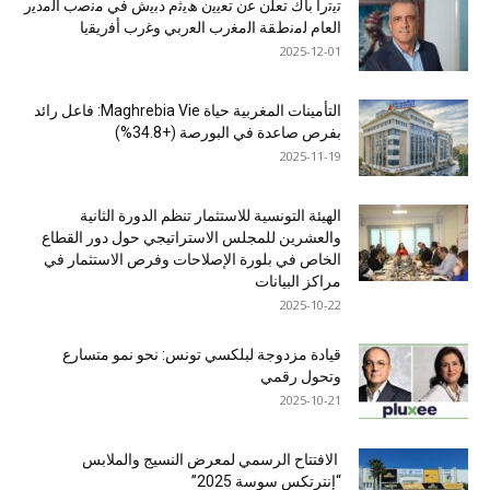
ﺗﯾﺗرا ﺑﺎك ﺗﻌﻠن ﻋن ﺗﻌﯾﯾن ھﯾﺛم دﺑﯾش ﻓﻲ ﻣﻧﺻب اﻟﻣدﯾر
اﻟﻌﺎم ﻟﻣﻧطﻘﺔ اﻟﻣﻐرب اﻟﻌرﺑﻲ وﻏرب أﻓرﯾﻘﯾﺎ
2025-12-01
التأمينات المغربية حياة Maghrebia Vie: فاعل رائد
بفرص صاعدة في البورصة (+34.8%)
2025-11-19
الهيئة التونسية للاستثمار تنظم الدورة الثانية
والعشرين للمجلس الاستراتيجي حول دور القطاع
الخاص في بلورة الإصلاحات وفرص الاستثمار في
مراكز البيانات
2025-10-22
قيادة مزدوجة لبلكسي تونس: نحو نمو متسارع
وتحول رقمي
2025-10-21
الافتتاح الرسمي لمعرض النسيج والملابس
“إنترتكس سوسة 2025”