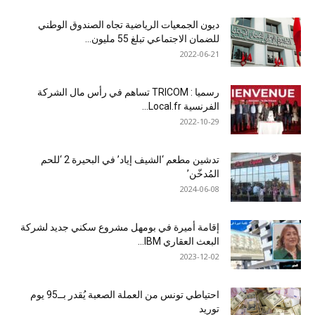
ديون الجمعيات الرياضية تجاه الصندوق الوطني
للضمان الاجتماعي تبلغ 55 مليون...
2022-06-21
رسميا : TRICOM تساهم في رأس مال الشركة
الفرنسية Local.fr...
2022-10-29
تدشين مطعم ‘الشيف إياد’ في البحيرة 2 ‘للحم
المُدخّن’
2024-06-08
إقامة أميرة في بومهل مشروع سكني جديد لشركة
البعث العقاري IBM...
2023-12-02
احتياطي تونس من العملة الصعبة يُقدر بــ95 يوم
توريد