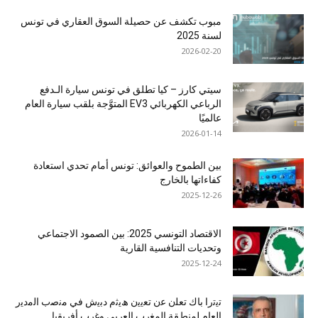
مبوب تكشف عن حصيلة السوق العقاري في تونس
لسنة 2025
2026-02-20
سيتي كارز – كيا تطلق في تونس سيارة الـدفع
الرباعي الكهربائي EV3 المتوَّجة بلقب سيارة العام
عالميًا
2026-01-14
بين الطموح والعوائق: تونس أمام تحدي استعادة
كفاءاتها بالخارج
2025-12-26
الاقتصاد التونسي 2025: بين الصمود الاجتماعي
وتحديات التنافسية القارية
2025-12-24
ﺗﯾﺗرا ﺑﺎك ﺗﻌﻠن ﻋن ﺗﻌﯾﯾن ھﯾﺛم دﺑﯾش ﻓﻲ ﻣﻧﺻب اﻟﻣدﯾر
اﻟﻌﺎم ﻟﻣﻧطﻘﺔ اﻟﻣﻐرب اﻟﻌرﺑﻲ وﻏرب أﻓرﯾﻘﯾﺎ