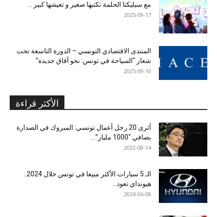
مع سيليكتا الحلمة تكتبها صغير و تعيشها كبير …
2025-09-17
المنتدى الاقتصادي التونسي – الدورة التاسعة تحت
شعار “السياحة في تونس: نحو آفاق جديدة”
2025-09-10
الأكثر قراءة
أثرى 20 رجل أعمال تونسي: المبروك في الصدارة
بصافي “1000 مليار”...
2022-08-14
الـ 5 سيارات الأكثر مبيعا في تونس خلال 2024..
هيونداي تعود...
2024-06-08