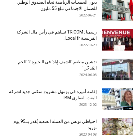
ديون الجمعيات الرياضية تجاه الصندوق الوطني
للضمان الاجتماعي تبلغ 55 مليون...
2022-06-21
رسميا : TRICOM تساهم في رأس مال الشركة
الفرنسية Local.fr...
2022-10-29
تدشين مطعم ‘الشيف إياد’ في البحيرة 2 ‘للحم
المُدخّن’
2024-06-08
إقامة أميرة في بومهل مشروع سكني جديد لشركة
البعث العقاري IBM...
2023-12-02
احتياطي تونس من العملة الصعبة يُقدر بــ95 يوم
توريد
2023-04-08