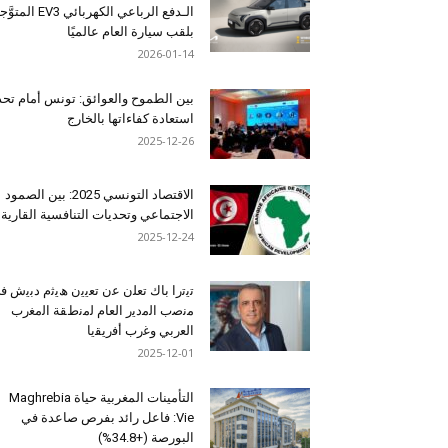
الـدفع الرباعي الكهربائي EV3 المت
بلقب سيارة العام عالميًا
2026-01-14
بين الطموح والعوائق: تونس أمام تح
استعادة كفاءاتها بالخارج
2025-12-26
الاقتصاد التونسي 2025: بين الصمود
الاجتماعي وتحديات التنافسية القارية
2025-12-24
ﺗﯾﺗرا ﺑﺎك ﺗﻌﻠن ﻋن ﺗﻌﯾﯾن ھﯾﺛم دﺑﯾش ﻓ
ﻣﻧﺻب اﻟﻣدﯾر اﻟﻌﺎم ﻟﻣﻧطﻘﺔ اﻟﻣﻐرب
اﻟﻌرﺑﻲ وﻏرب أﻓرﯾﻘﯾﺎ
2025-12-01
التأمينات المغربية حياة Maghrebia
Vie: فاعل رائد بفرص صاعدة في
البورصة (+34.8%)