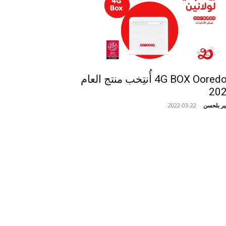
4G BOX Ooredoo أُنتِخب منتج العام
20
ر بلحسن
-
2022-03-22