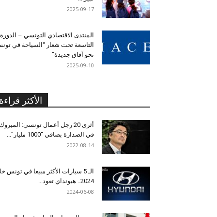
2025-09-17
المنتدى الاقتصادي التونسي – الدورة
التاسعة تحت شعار “السياحة في تون
نحو آفاق جديدة”
2025-09-10
الأكثر قراءة
أثرى 20 رجل أعمال تونسي: المبروك
في الصدارة بصافي “1000 مليار”...
2022-08-14
الـ 5 سيارات الأكثر مبيعا في تونس خل
2024.. هيونداي تعود...
2024-06-08