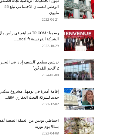
ديون الجمعيات الرياضية تجاه الصندو
الوطني للضمان الاجتماعي تبلغ 55
مليون...
2022-06-21
رسميا : TRICOM تساهم في رأس ما
الشركة الفرنسية Local.fr...
2022-10-29
تدشين مطعم ‘الشيف إياد’ في البحير
2 ‘للحم المُدخّن’
2024-06-08
إقامة أميرة في بومهل مشروع سكني
جديد لشركة البعث العقاري IBM...
2023-12-02
احتياطي تونس من العملة الصعبة يُقد
بــ95 يوم توريد
2023-04-08