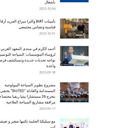
بأشغال
2025-10-04
تأمينات BIAT والترا ميراج الجريد أرق
قياسية وتضامن مجتمعي
2025-10-01
أحمد الكرم في منتدى المعهد العربي
لرؤساء المؤسسات: السياحة التونسي
تواجه تحديات جديدة وتستكشف فرصاً
واعدة
2025-09-18
مشروع تطوير السياحة البيولوجية
المستدامة والعادلة “BioTED” يحتفي
بتخرج 26 مستشارا بيئيا ريفيا مختصا
مرافقة مشاريع السياحة الفلاحية
2025-09-17
مع سيليكتا الحلمة تكتبها صغير و تعيشه
كبير …