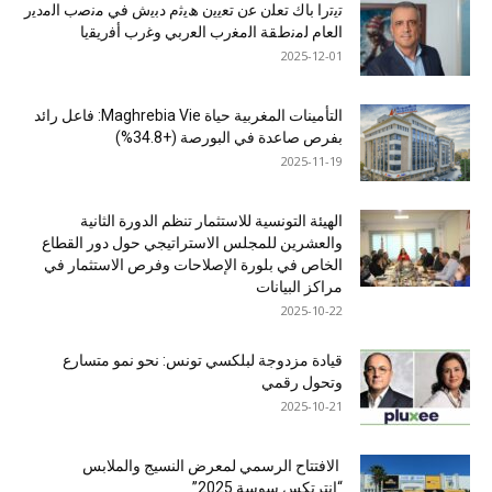
ﺗﯾﺗرا ﺑﺎك ﺗﻌﻠن ﻋن ﺗﻌﯾﯾن ھﯾﺛم دﺑﯾش ﻓﻲ ﻣﻧﺻب اﻟﻣدﯾر
اﻟﻌﺎم ﻟﻣﻧطﻘﺔ اﻟﻣﻐرب اﻟﻌرﺑﻲ وﻏرب أﻓرﯾﻘﯾﺎ
2025-12-01
التأمينات المغربية حياة Maghrebia Vie: فاعل رائد
بفرص صاعدة في البورصة (+34.8%)
2025-11-19
الهيئة التونسية للاستثمار تنظم الدورة الثانية
والعشرين للمجلس الاستراتيجي حول دور القطاع
الخاص في بلورة الإصلاحات وفرص الاستثمار في
مراكز البيانات
2025-10-22
قيادة مزدوجة لبلكسي تونس: نحو نمو متسارع
وتحول رقمي
2025-10-21
الافتتاح الرسمي لمعرض النسيج والملابس
“إنترتكس سوسة 2025”