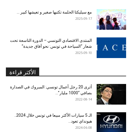
مع سيليكتا الحلمة تكتبها صغير و تعيشها كبير …
2025-09-17
المنتدى الاقتصادي التونسي – الدورة التاسعة تحت
شعار “السياحة في تونس: نحو آفاق جديدة”
2025-09-10
الأكثر قراءة
أثرى 20 رجل أعمال تونسي: المبروك في الصدارة
بصافي “1000 مليار”...
2022-08-14
الـ 5 سيارات الأكثر مبيعا في تونس خلال 2024..
هيونداي تعود...
2024-06-08