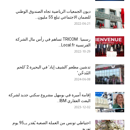
ديون الجمعيات الرياضية تجاه الصندوق الوطني
للضمان الاجتماعي تبلغ 55 مليون...
2022-06-21
رسميا : TRICOM تساهم في رأس مال الشركة
الفرنسية Local.fr...
2022-10-29
تدشين مطعم ‘الشيف إياد’ في البحيرة 2 ‘للحم
المُدخّن’
2024-06-08
إقامة أميرة في بومهل مشروع سكني جديد لشركة
البعث العقاري IBM...
2023-12-02
احتياطي تونس من العملة الصعبة يُقدر بــ95 يوم
توريد