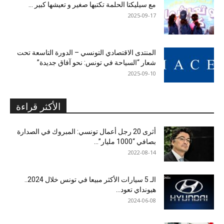
مع سيليكتا الحلمة تكتبها صغير و تعيشها كبير …
2025-09-17
المنتدى الاقتصادي التونسي – الدورة التاسعة تحت
شعار “السياحة في تونس: نحو آفاق جديدة”
2025-09-10
الأكثر قراءة
أثرى 20 رجل أعمال تونسي: المبروك في الصدارة
بصافي “1000 مليار”...
2022-08-14
الـ 5 سيارات الأكثر مبيعا في تونس خلال 2024..
هيونداي تعود...
2024-06-08