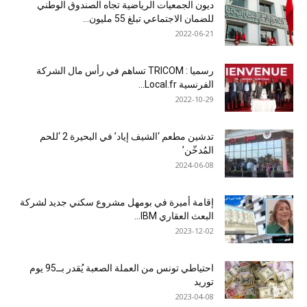
ديون الجمعيات الرياضية تجاه الصندوق الوطني
للضمان الاجتماعي تبلغ 55 مليون...
2022-06-21
رسميا : TRICOM تساهم في رأس مال الشركة
الفرنسية Local.fr...
2022-10-29
تدشين مطعم ‘الشيف إياد’ في البحيرة 2 ‘للحم
المُدخّن’
2024-06-08
إقامة أميرة في بومهل مشروع سكني جديد لشركة
البعث العقاري IBM...
2023-12-02
احتياطي تونس من العملة الصعبة يُقدر بــ95 يوم
توريد
2023-04-08