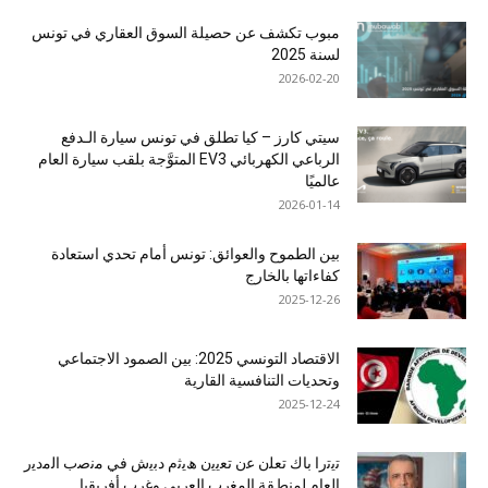
مبوب تكشف عن حصيلة السوق العقاري في تونس
لسنة 2025
2026-02-20
سيتي كارز – كيا تطلق في تونس سيارة الـدفع
الرباعي الكهربائي EV3 المتوَّجة بلقب سيارة العام
عالميًا
2026-01-14
بين الطموح والعوائق: تونس أمام تحدي استعادة
كفاءاتها بالخارج
2025-12-26
الاقتصاد التونسي 2025: بين الصمود الاجتماعي
وتحديات التنافسية القارية
2025-12-24
ﺗﯾﺗرا ﺑﺎك ﺗﻌﻠن ﻋن ﺗﻌﯾﯾن ھﯾﺛم دﺑﯾش ﻓﻲ ﻣﻧﺻب اﻟﻣدﯾر
اﻟﻌﺎم ﻟﻣﻧطﻘﺔ اﻟﻣﻐرب اﻟﻌرﺑﻲ وﻏرب أﻓرﯾﻘﯾﺎ