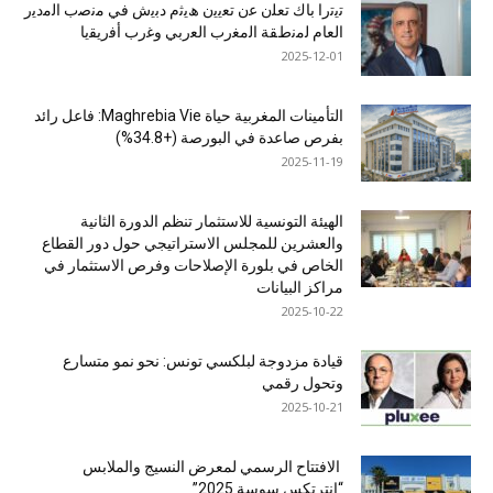
ﺗﯾﺗرا ﺑﺎك ﺗﻌﻠن ﻋن ﺗﻌﯾﯾن ھﯾﺛم دﺑﯾش ﻓﻲ ﻣﻧﺻب اﻟﻣدﯾر
اﻟﻌﺎم ﻟﻣﻧطﻘﺔ اﻟﻣﻐرب اﻟﻌرﺑﻲ وﻏرب أﻓرﯾﻘﯾﺎ
2025-12-01
التأمينات المغربية حياة Maghrebia Vie: فاعل رائد
بفرص صاعدة في البورصة (+34.8%)
2025-11-19
الهيئة التونسية للاستثمار تنظم الدورة الثانية
والعشرين للمجلس الاستراتيجي حول دور القطاع
الخاص في بلورة الإصلاحات وفرص الاستثمار في
مراكز البيانات
2025-10-22
قيادة مزدوجة لبلكسي تونس: نحو نمو متسارع
وتحول رقمي
2025-10-21
الافتتاح الرسمي لمعرض النسيج والملابس
“إنترتكس سوسة 2025”