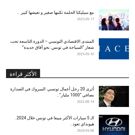
مع سيليكتا الحلمة تكتبها صغير و تعيشها كبير …
2025-09-17
المنتدى الاقتصادي التونسي – الدورة التاسعة تحت
شعار “السياحة في تونس: نحو آفاق جديدة”
2025-09-10
الأكثر قراءة
أثرى 20 رجل أعمال تونسي: المبروك في الصدارة
بصافي “1000 مليار”...
2022-08-14
الـ 5 سيارات الأكثر مبيعا في تونس خلال 2024..
هيونداي تعود...
2024-06-08