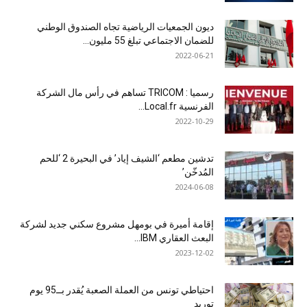
ديون الجمعيات الرياضية تجاه الصندوق الوطني
للضمان الاجتماعي تبلغ 55 مليون...
2022-06-21
رسميا : TRICOM تساهم في رأس مال الشركة
الفرنسية Local.fr...
2022-10-29
تدشين مطعم ‘الشيف إياد’ في البحيرة 2 ‘للحم
المُدخّن’
2024-06-08
إقامة أميرة في بومهل مشروع سكني جديد لشركة
البعث العقاري IBM...
2023-12-02
احتياطي تونس من العملة الصعبة يُقدر بــ95 يوم
توريد