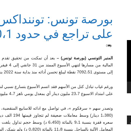
بورصة تونس: توننداكس 
بالعربي
على تراجع في حدود 0،1 بالمائة
0
المنبر التونسي (بورصة تونس) –
إلى مستوى 7092،51 نقطة ليبلغ تحسن أدائه منذ بداية سنة 2022 بنحو 0،7 بالمائة.
ورغم غياب تبادل كتل من الأسهم فقد اتسم الأسبوع بتسارع نسبي لنس
على امتداد الاسبوع 23،7 مليون دينار أي بمعدل يومي ناهز 4،7 مليون دينار.
(1،380 دينار) 