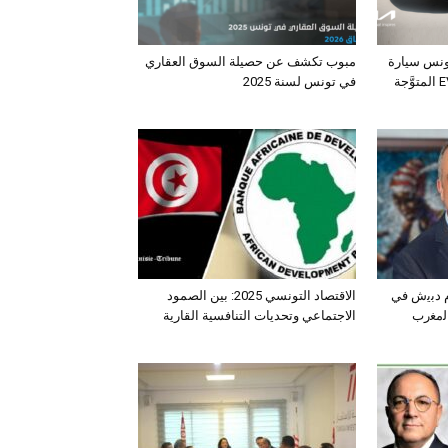
ونس سيارة
مبوب تكشف عن حصيلة السوق العقاري
الـدفع الرباعي الكهربائي EV3 المتوَّجة
في تونس لسنة 2025
ﺛم دﺑﯾش ﻓﻲ
الاقتصاد التونسي 2025: بين الصمود
اﻟﻣﻐرب
الاجتماعي وتحديات التنافسية القارية