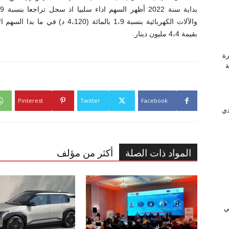
والآلات الكهربائية بنسبة 1،9 بالمائ
بقيمة 4،4 مليون دينار.
رة
وَّجة
Pinterest
Twitter
Facebook
دي
المواد ذات الصلة
أكثر من مؤلف
ﻲ