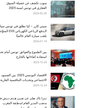
مبوب تكشف عن حصيلة السوق
العقاري في تونس لسنة 2025
2026-02-20
سيتي كارز – كيا تطلق في تونس سيا
الـدفع الرباعي الكهربائي EV3 المت
بلقب سيارة العام عالميًا
2026-01-14
بين الطموح والعوائق: تونس أمام تح
استعادة كفاءاتها بالخارج
2025-12-26
الاقتصاد التونسي 2025: بين الصمود
الاجتماعي وتحديات التنافسية القارية
2025-12-24
ﺗﯾﺗرا ﺑﺎك ﺗﻌﻠن ﻋن ﺗﻌﯾﯾن ھﯾﺛم دﺑﯾش ﻓ
ﻣﻧﺻب اﻟﻣدﯾر اﻟﻌﺎم ﻟﻣﻧطﻘﺔ اﻟﻣﻐرب
اﻟﻌرﺑﻲ وﻏرب أﻓرﯾﻘﯾﺎ