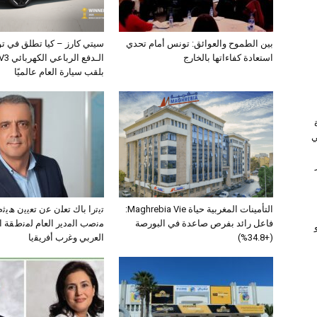
بين الطموح والعوائق: تونس أمام تحدي
سيتي كارز – كيا تطلق في ت
استعادة كفاءاتها بالخارج
بلقب سيارة العام عالميًا
ي
التأمينات المغربية حياة Maghrebia Vie:
ﺗﯾﺗرا ﺑﺎك ﺗﻌﻠن ﻋن ﺗﻌﯾﯾن ھﯾ
فاعل رائد بفرص صاعدة في البورصة
ﻣﻧﺻب اﻟﻣدﯾر اﻟﻌﺎم ﻟﻣﻧطﻘﺔ 
(+34.8%)
اﻟﻌرﺑﻲ وﻏرب أﻓرﯾﻘﯾﺎ