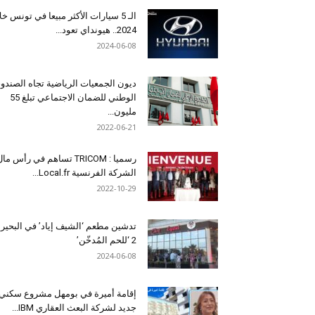
الـ 5 سيارات الأكثر مبيعا في تونس خل
2024.. هيونداي تعود...
2024-06-08
ديون الجمعيات الرياضية تجاه الصندو
الوطني للضمان الاجتماعي تبلغ 55
مليون...
2022-06-21
رسميا : TRICOM تساهم في رأس ما
الشركة الفرنسية Local.fr...
2022-10-29
تدشين مطعم ‘الشيف إياد’ في البحير
2 ‘للحم المُدخّن’
2024-06-08
إقامة أميرة في بومهل مشروع سكني
جديد لشركة البعث العقاري IBM...