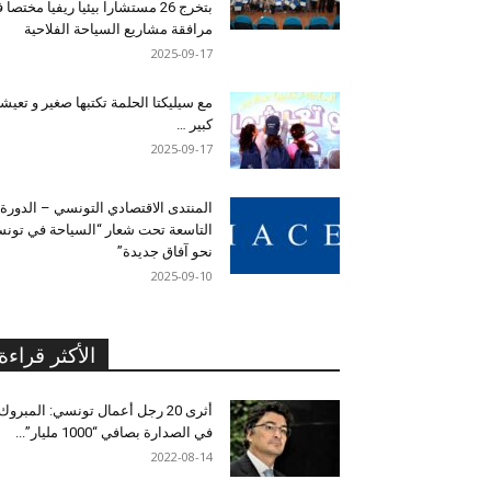
بتخرج 26 مستشارا بيئيا ريفيا مختصا
مرافقة مشاريع السياحة الفلاحية
2025-09-17
مع سيليكتا الحلمة تكتبها صغير و تعيشه
كبير …
2025-09-17
المنتدى الاقتصادي التونسي – الدورة
التاسعة تحت شعار “السياحة في تون
نحو آفاق جديدة”
2025-09-10
الأكثر قراءة
أثرى 20 رجل أعمال تونسي: المبروك
في الصدارة بصافي “1000 مليار”...
2022-08-14