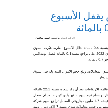
يقفل الأسبوع
2022-02-05
بواسطة
سمير بلحسن
-
بعد أن تمكنت من تحقيق تقدم بنسبة 0،4 بالمائة خلال الأسبوع الفارط غيّرت السوق
المالية من مسارها لتنهي الأسبوع الممتد من 31 جانفي إلى 4 فيفري 2022 على تراجع بنسبة0،1 بالمائة ليصل توننداكس
ق المعاملات. وبلغ حجم الاموال المتداولة في السوق
وتصدر سهم « سرفكوم »، في تواصل مع ادائه للاسابيع المنقضية، قائمة الارتفاعات بعد أن زاد سعره بنسبة 22،1 بالمائة
وسط معاملات ضعيفة لم تتجاوز قيمتها 194 الف دينار. وسطع نجم سهم « نيو بادي لاين » بعد ان سجل
سعره قفزة بنسبة 9،1 بالمائة (6،450 د) وسط حجم تداول بلغت قيمته 1،7 مليون ديناروفي المقابل تراجع سهم شركة
المعامل الآلية بالساحل بنسبة 11،8 بالمائة (0،820 د) ولم يتمكن السهم من جذب معاملات سوى بقيمة 7 آلاف دينار. ومنذ