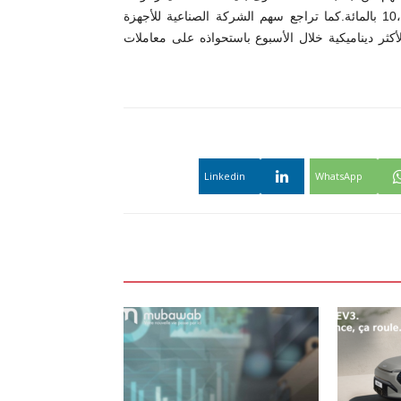
بداية سنة 2022 أظهر السهم اداء سلبيا اذ سجل تراجعا بنسبة 10،9 بالمائة.كما تراجع سهم الشركة الصناعية للأجهزة
ة (4،120 د) في ما بدا السهم الأكثر ديناميكية خلال الأسبوع باستحواذه على معاملات
Linkedin
WhatsApp