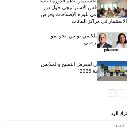
الهيئة التونسية للاستثمار تنظم الدورة الثانية
والعشرين للمجلس الاستراتيجي حول دور
القطاع الخاص في بلورة الإصلاحات وفرص
الاستثمار في مراكز البيانات
قيادة مزدوجة لبلكسي تونس: نحو نمو
متسارع وتحول رقمي
الافتتاح الرسمي لمعرض النسيج والملابس
“إنترتكس سوسة 2025”
ترك الرد