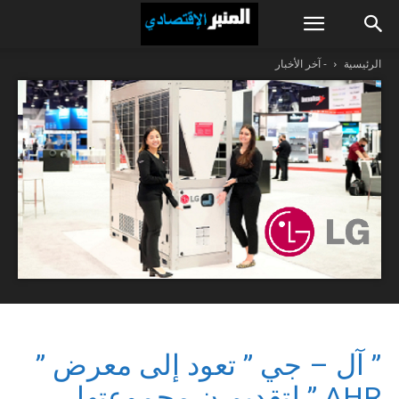
الرئيسية
- آخر الأخبار
” آل – جي ” تعود إلى معرض ”
AHR ” لتقديم ن مجموعتها