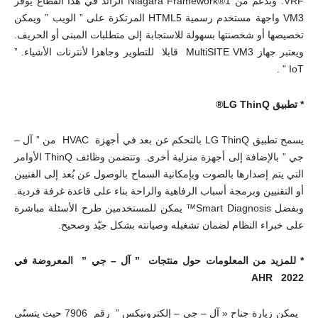
VRF. وبدعم من Niagara Framework®1 الرائد في هذا القطاع يوفر
VM3 واجهة مستخدم رسمية HTML5 المرتكزة على ” الويب ” ويمكن
تخصيصها أو شخصنتها بسهولة للاستجابة إلى متطلبات المبنى أو الحريف.
ويعتبر جهاز MultiSITE VM3 قابلا للتطوير وجاهزا لأنترنات الأشياء. ”
IoT ” .
* تطبيق
LG ThinQ®
يسمح تطبيق LG ThinQ بالتحكم عن بعد في أجهزة HVAC من ” آل –
جي ” بالإضافة إلى أجهزة منزلية أخرى. وتتضمن وظائف ThinQ الأوامر
التي يتم إصدارها بالصوت وبإمكانية السماح بالوصول عن بُعد إلى الفنيين
أو التقنيين وبرمجة أسباب الرفاهية والراحة بناء على قاعدة غرفة فردية.
وبفضل Smart Diagnosis™ يمكن للمستخدمين طرح الأسئلة مباشرة
على خبراء النظام لضمان تشغيله وصيانته بشكل جيّد وصحيح.
* للمزيد من المعلومات حول منتجات ” آل – جي ” المعروضة في
AHR
2022
يمكن زيارة جناح « آل – جي – إلكترونيكس ” رقم 7906 حيث يتسنّى