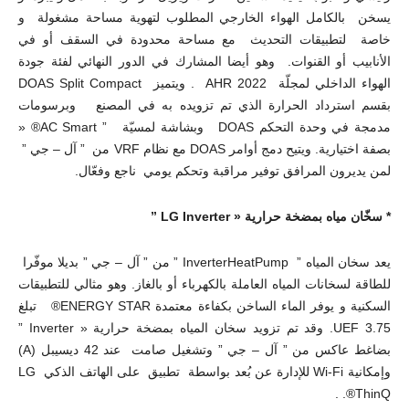
يسخن بالكامل الهواء الخارجي المطلوب لتهوية مساحة مشغولة و
خاصة لتطبيقات التحديث مع مساحة محدودة في السقف أو في
الأنابيب أو القنوات. وهو أيضا المشارك في الدور النهائي لفئة جودة
الهواء الداخلي لمجلّة AHR 2022 . ويتميز DOAS Split Compact
بقسم استرداد الحرارة الذي تم تزويده به في المصنع وبرسومات
مدمجة في وحدة التحكم DOAS وبشاشة لمسيّة ” AC Smart® «
بصفة اختيارية. ويتيح دمج أوامر DOAS مع نظام VRF من ” آل – جي ”
لمن يديرون المرافق توفير مراقبة وتحكم يومي ناجع وفعّال.
* سخّان مياه بمضخة حرارية «
LG Inverter
”
يعد سخان المياه ” InverterHeatPump ” من ” آل – جي ” بديلا موفّرا
للطاقة لسخانات المياه العاملة بالكهرباء أو بالغاز. وهو مثالي للتطبيقات
السكنية و يوفر الماء الساخن بكفاءة معتمدة ENERGY STAR® تبلغ
3.75 UEF. وقد تم تزويد سخان المياه بمضخة حرارية « Inverter ”
بضاغط عاكس من ” آل – جي ” وتشغيل صامت عند 42 ديسيبل (A)
وإمكانية Wi-Fi للإدارة عن بُعد بواسطة تطبيق على الهاتف الذكي LG
ThinQ®. .