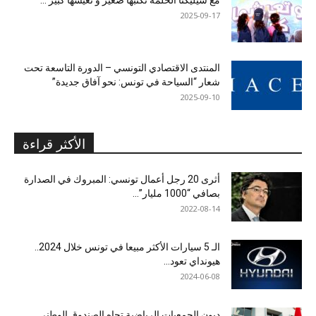
مع سيليكتا الحلمة تكتبها صغير و تعيشها كبير …
2025-09-17
المنتدى الاقتصادي التونسي – الدورة التاسعة تحت
شعار “السياحة في تونس: نحو آفاق جديدة”
2025-09-10
الأكثر قراءة
أثرى 20 رجل أعمال تونسي: المبروك في الصدارة
بصافي “1000 مليار”...
2022-08-14
الـ 5 سيارات الأكثر مبيعا في تونس خلال 2024..
هيونداي تعود...
2024-06-08
ديون الجمعيات الرياضية تجاه الصندوق الوطني