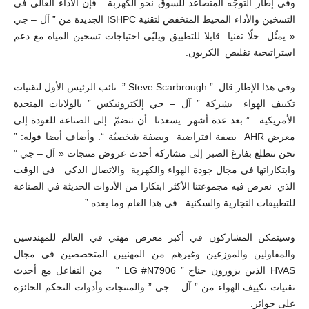
وفي إطار التوجّه المتصاعد للسوق نحو الكهربة فإن الأداء العالي في
التسخين والأداء المحيط المنخفض لتقنية ISHPC الجديدة من ” آل – جي
« يمثّل حلّا تقنيا قابلا للتطبيق ويلبّي احتياجات تسخين المياه مع دعم
استراتيجية تقليص الكربون.
وفي هذا الإطار قال ” Steve Scarbrough ” نائب الرئيس الأول لتقنيات
تكييف الهواء بشركة ” آل – جي إلكترونيكس ” بالولايات المتحدة
الأمريكية : ” بعد عدة أشهر يسعدنا أن ننضمّ إلى الصناعة للعودة إلى
معرض AHR بصفة افتراضية وبصفة شخصيّة “. وأضاف أيضا قوله: ”
نحن نتطلع بفارغ الصبر إلى مشاركة أحدث عروض منتجات « آل – جي ”
وابتكاراتها في مجال جودة الهواء والكهربة والاتصال الذكي في الوقت
الذي نعرض فيه مجموعتنا الأكثر ابتكارا من الأدوات الحديثة في الصناعة
للتطبيقات التجارية والسكنية في هذا العام وما بعده.”.
وسيتمكن المشاركون في أكبر معرض مهني في العالم للمهندسين
والمقاولين والموزعين وغيرهم من المهنيين المتخصصين في مجال
HVAS الذين يزورون جناح ” LG #N7906 ” من التفاعل مع أحدث
تقنيات تكييف الهواء من ” آل – جي ” والمنتجات وأدوات التحكم الحائزة
على جوائز.