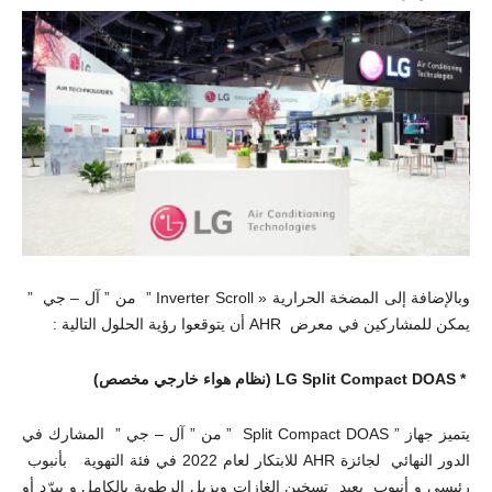
وبالإضافة إلى المضخة الحرارية « Inverter Scroll ” من ” آل – جي ”
يمكن للمشاركين في معرض AHR أن يتوقعوا رؤية الحلول التالية :
*
LG Split Compact DOAS
(نظام هواء خارجي مخصص)
يتميز جهاز ” Split Compact DOAS ” من ” آل – جي ” المشارك في
الدور النهائي لجائزة AHR للابتكار لعام 2022 في فئة التهوية بأنبوب
رئيسي و أنبوب يعيد تسخين الغازات ويزيل الرطوبة بالكامل و يبرّد أو