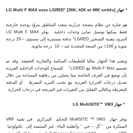
* جهاز
LG Multi F MAX avec LGRED° [36K, 42K et 48K unités]
هو عبارة عن نظام مضخة حرارية متعدد المناطق مزوّد بوحدة خارجية
فقط يمكنها توصيل ثماني وحدات داخلية. يوفر LG Multi F MAX
المزود بتقنية التسخين LGRED° تدفئة مستمرة إلى مستوى – 25 درجة
مئوية و 100٪ من السعة المحددة عند – 15 درجة مائوية.
ويعتبر هذا الجهاز مثاليا للتطبيقات السكنية والتجارية الخفيفة. وقد تم
تصميم Multi F Max مع LGRED° للسماح للوحدات الداخلية الفردية
بأن توضع في الغرف الخاصة مما يحسّن من رفاهية المساحة من خلال
تعديل درجات الحرارة الفردية مع تجنب التبريد المفرط أو التدفئة
المفرطة وبالتالي التقليل من التغيرات غير المريحة في درجات الحرارة.
* جهاز
LG MultiSITE™ VM3
يوفر جهاز MultiSITE ™ VM3 التحكم المركزي في تقنية VRF
المبتكرة من ” آل – جي ” وأنظمة البناء غير المنتمية إلى تكنولوجيا