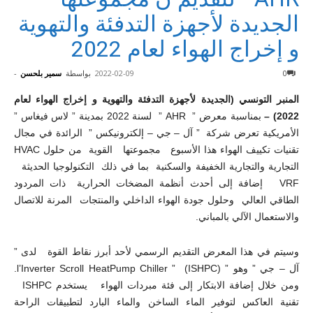
الجديدة لأجهزة التدفئة والتهوية
و إخراج الهواء لعام 2022
0
2022-02-09
بواسطة
سمير بلحسن
-
المنبر التونسي (الجديدة لأجهزة التدفئة والتهوية و إخراج الهواء لعام
2022) –
بمناسبة معرض ” AHR ” لسنة 2022 بمدينة ” لاس فيغاس ”
الأمريكية تعرض شركة ” آل – جي – إلكترونيكس ” الرائدة في مجال
تقنيات تكييف الهواء هذا الأسبوع مجموعتها القوية من حلول HVAC
التجارية والتجارية الخفيفة والسكنية بما في ذلك التكنولوجيا الحديثة
VRF إضافة إلى أحدث أنظمة المضخات الحرارية ذات المردود
الطاقي العالي وحلول جودة الهواء الداخلي والمنتجات المرنة للاتصال
والاستعمال الآلي بالمباني.
وسيتم في هذا المعرض التقديم الرسمي لأحد أبرز نقاط القوة لدى ”
آل – جي ” وهو ” l’Inverter Scroll HeatPump Chiller ” (ISHPC).
ومن خلال إضافة الابتكار إلى فئة مبردات الهواء يستخدم ISHPC
تقنية العاكس لتوفير الماء الساخن والماء البارد لتطبيقات الراحة