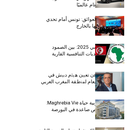
بلقب سيارة العام عالميًا
بين الطموح والعوائق: تونس أمام تحدي
استعادة كفاءاتها بالخارج
الاقتصاد التونسي 2025: بين الصمود
الاجتماعي وتحديات التنافسية القارية
ﺗﯾﺗرا ﺑﺎك ﺗﻌﻠن ﻋن ﺗﻌﯾﯾن ھﯾﺛم دﺑﯾش ﻓﻲ
ﻣﻧﺻب اﻟﻣدﯾر اﻟﻌﺎم ﻟﻣﻧطﻘﺔ اﻟﻣﻐرب اﻟﻌرﺑﻲ
وﻏرب أﻓرﯾﻘﯾﺎ
التأمينات المغربية حياة Maghrebia Vie:
فاعل رائد بفرص صاعدة في البورصة
(+34.8%)