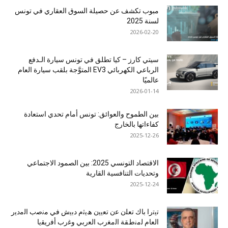
مبوب تكشف عن حصيلة السوق العقاري في تونس
لسنة 2025
2026-02-20
سيتي كارز – كيا تطلق في تونس سيارة الـدفع
الرباعي الكهربائي EV3 المتوَّجة بلقب سيارة العام
عالميًا
2026-01-14
بين الطموح والعوائق: تونس أمام تحدي استعادة
كفاءاتها بالخارج
2025-12-26
الاقتصاد التونسي 2025: بين الصمود الاجتماعي
وتحديات التنافسية القارية
2025-12-24
ﺗﯾﺗرا ﺑﺎك ﺗﻌﻠن ﻋن ﺗﻌﯾﯾن ھﯾﺛم دﺑﯾش ﻓﻲ ﻣﻧﺻب اﻟﻣدﯾر
اﻟﻌﺎم ﻟﻣﻧطﻘﺔ اﻟﻣﻐرب اﻟﻌرﺑﻲ وﻏرب أﻓرﯾﻘﯾﺎ