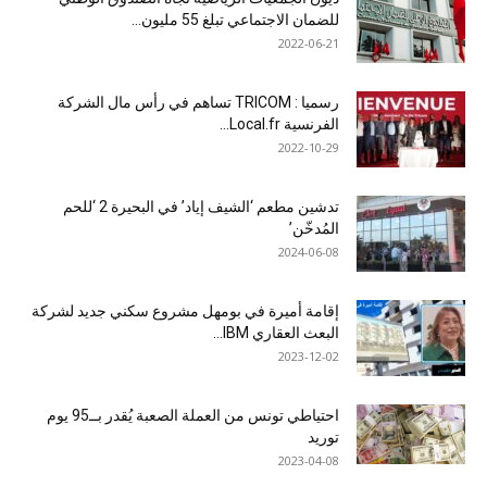
للضمان الاجتماعي تبلغ 55 مليون...
2022-06-21
رسميا : TRICOM تساهم في رأس مال الشركة
الفرنسية Local.fr...
2022-10-29
تدشين مطعم ‘الشيف إياد’ في البحيرة 2 ‘للحم
المُدخّن’
2024-06-08
إقامة أميرة في بومهل مشروع سكني جديد لشركة
البعث العقاري IBM...
2023-12-02
احتياطي تونس من العملة الصعبة يُقدر بــ95 يوم
توريد
2023-04-08