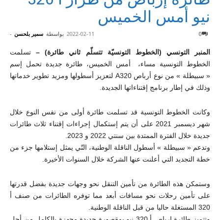
نيو أمس الخميس
0
2022-02-11
بواسطة
سمير بلحسن
-
المنبر التونسي (الخطوط التونسيّة تتسلّم ثاني طائرة) –
تسلمت
الخطوط التونسية مساء، أمس الخميس، طائرة جديدة تحمل إسم
« سبيطلة » من نوع أرباص A320 لتعزيز أسطولها ومزيد تطوير خدماتها
وذلك في إطار برنامج إقتناءاتها الجديدة.
وكانت الخطوط التونسية قد تسلمت طائرة أولى من نفس النوع خلال
شهر ديسمبر 2021 على أن يتم إستكمال إجراءات إقتناء ثلاث طائرات
جديدة خلال الفترة الممتدة بين سنتي 2022 و 2023.
وتدعم « سبيطلة » أسطول الناقلة الوطنية، التّي يمثل إستلامها جزء من
خطة التجديد التي أعلنت عنها الشركة خلال السنوات الأخيرة.
وستمكن هذه الطائرة من تأمين التنقل نحو وجهات جديدة بفضل قدرتها
على تأمين رحلات نحو مسافات أبعد مما توفره الطائرات من صنف أ
320 المستغلة حاليا من قبل الناقلة الوطنية.
وتتميز طائرة إرباص أ 320 نيو بمقصورة جديدة مجهزة بالكامل من أجل