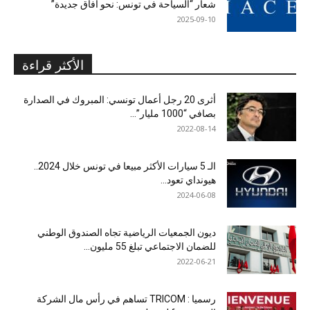
شعار “السياحة في تونس: نحو آفاق جديدة”
2025-09-10
الأكثر قراءة
أثرى 20 رجل أعمال تونسي: المبروك في الصدارة
بصافي “1000 مليار”...
2022-08-14
الـ 5 سيارات الأكثر مبيعا في تونس خلال 2024..
هيونداي تعود...
2024-06-08
ديون الجمعيات الرياضية تجاه الصندوق الوطني
للضمان الاجتماعي تبلغ 55 مليون...
2022-06-21
رسميا : TRICOM تساهم في رأس مال الشركة