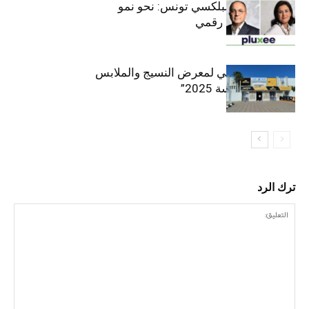
قيادة مزدوجة لبلكسي تونس: نحو نمو
متسارع وتحول رقمي
الافتتاح الرسمي لمعرض النسيج والملابس
“إنترتكس سوسة 2025”
ترك الرد