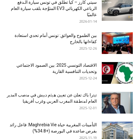
سيتي كارز – كيا تطلق في تونس سيارة الـدفع
الرباعي الكهربائي EV3 المتوَّجة بلقب سيارة العام
عالميًا
2026-01-14
بين الطموح والعوائق: تونس أمام تحدي استعادة
كفاءاتها بالخارج
2025-12-26
الاقتصاد التونسي 2025: بين الصمود الاجتماعي
وتحديات التنافسية القارية
2025-12-24
ﺗﯾﺗرا ﺑﺎك ﺗﻌﻠن ﻋن ﺗﻌﯾﯾن ھﯾﺛم دﺑﯾش ﻓﻲ ﻣﻧﺻب اﻟﻣدﯾر
اﻟﻌﺎم ﻟﻣﻧطﻘﺔ اﻟﻣﻐرب اﻟﻌرﺑﻲ وﻏرب أﻓرﯾﻘﯾﺎ
2025-12-01
التأمينات المغربية حياة Maghrebia Vie: فاعل رائد
بفرص صاعدة في البورصة (+34.8%)
2025-11-19