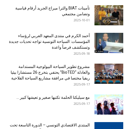
تأمينات BIAT والترا ميراج الجريد أرقام قياسية
وتضامن مجتمعي
2025-10-01
أحمد الكرم في منتدى المعهد العربي لرؤساء
المؤسسات: السياحة التونسية تواجه تحديات جديدة
وتستكشف فرصاً واعدة
2025-09-18
مشروع تطوير السياحة البيولوجية المستدامة
والعادلة “BioTED” يحتفي بتخرج 26 مستشارا بيئيا
ريفيا مختصا في مرافقة مشاريع السياحة الفلاحية
2025-09-17
مع سيليكتا الحلمة تكتبها صغير و تعيشها كبير …
2025-09-17
المنتدى الاقتصادي التونسي – الدورة التاسعة تحت