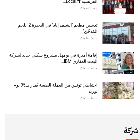
الفرنسية Local.fr...
2022-10-29
تدشين مطعم ‘الشيف إياد’ في البحيرة 2 ‘للحم
المُدخّن’
2024-06-08
إقامة أميرة في بومهل مشروع سكني جديد لشركة
البعث العقاري IBM...
2023-12-02
احتياطي تونس من العملة الصعبة يُقدر بــ95 يوم
توريد
2023-04-08
شركة