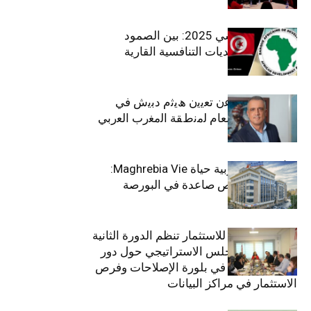
الاقتصاد التونسي 2025: بين الصمود
الاجتماعي وتحديات التنافسية القارية
ﺗﯾﺗرا ﺑﺎك ﺗﻌﻠن ﻋن ﺗﻌﯾﯾن ھﯾﺛم دﺑﯾش ﻓﻲ
ﻣﻧﺻب اﻟﻣدﯾر اﻟﻌﺎم ﻟﻣﻧطﻘﺔ اﻟﻣﻐرب اﻟﻌرﺑﻲ
وﻏرب أﻓرﯾﻘﯾﺎ
التأمينات المغربية حياة Maghrebia Vie:
فاعل رائد بفرص صاعدة في البورصة
(+34.8%)
الهيئة التونسية للاستثمار تنظم الدورة الثانية
والعشرين للمجلس الاستراتيجي حول دور
القطاع الخاص في بلورة الإصلاحات وفرص
الاستثمار في مراكز البيانات