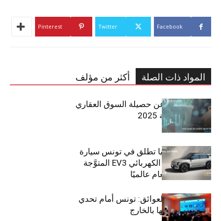
Pinterest
Twitter
Facebook
المواد ذات الصلة
أكثر من مؤلف
مبوب تكشف عن حصيلة السوق العقاري
في تونس لسنة 2025
سيتي كارز – كيا تطلق في تونس سيارة
الـدفع الرباعي الكهربائي EV3 المتوَّجة
بلقب سيارة العام عالميًا
بين الطموح والعوائق: تونس أمام تحدي
استعادة كفاءاتها بالخارج