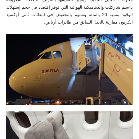
باءسم شاركلت والديناميكية الهوائية التي توفر إقتصاد في حجم إستهلاك
الوقود بنسبة 20 بالمائة وتسهم بالتخفيض في انبعاثات ثاني أوكسيد
الكربون مقارنة بالجيل السابق من طائرات أرباص.