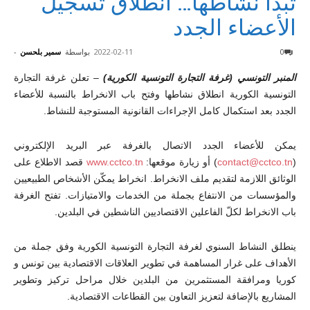
تبدأ نشاطها… انطلاق تسجيل
الأعضاء الجدد
0
2022-02-11
بواسطة
سمير بلحسن
-
المنبر التونسي (غرفة التجارة التونسية الكورية)
– تعلن غرفة التجارة
التونسية الكورية انطلاق نشاطها وفتح باب الانخراط بالنسبة للأعضاء
الجدد بعد استكمال كامل الإجراءات القانونية المستوجبة للنشاط.
يمكن للأعضاء الجدد الاتصال بالغرفة عبر البريد الإلكتروني
(
contact@cctco.tn
) أو زيارة موقعها:
www.cctco.tn
قصد الاطلاع على
الوثائق اللازمة لتقديم ملف الانخراط. انخراط يمكّن الأشخاص الطبيعيين
والمؤسسات من الانتفاع بجملة من الخدمات والامتيازات. تفتح الغرفة
باب الانخراط لكلّ الفاعلين الاقتصاديين الناشطين في البلدين.
ينطلق النشاط السنوي لغرفة التجارة التونسية الكورية وفق جملة من
الأهداف على غرار المساهمة في تطوير العلاقات الاقتصادية بين تونس و
كوريا ومرافقة المستثمرين من البلدين خلال مراحل تركيز وتطوير
المشاريع بالإضافة لتعزيز التعاون بين القطاعات الاقتصادية.