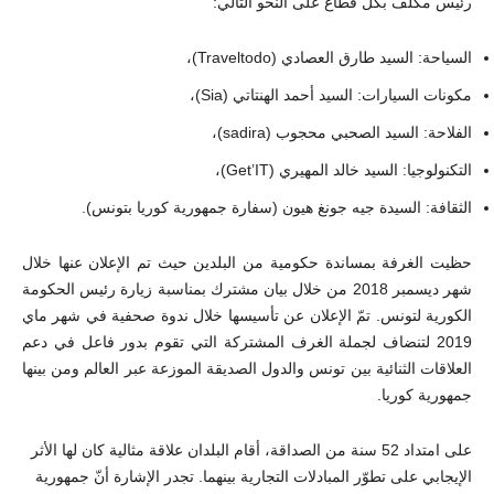
رئيس مكلف بكلّ قطاع على النحو التالي:
السياحة: السيد طارق العصادي (Traveltodo)،
مكونات السيارات: السيد أحمد الهنتاتي (Sia)،
الفلاحة: السيد الصحبي محجوب (sadira)،
التكنولوجيا: السيد خالد المهيري (Get’IT)،
الثقافة: السيدة جيه جونغ هيون (سفارة جمهورية كوريا بتونس).
حظيت الغرفة بمساندة حكومية من البلدين حيث تم الإعلان عنها خلال
شهر ديسمبر 2018 من خلال بيان مشترك بمناسبة زيارة رئيس الحكومة
الكورية لتونس. تمّ الإعلان عن تأسيسها خلال ندوة صحفية في شهر ماي
2019 لتنضاف لجملة الغرف المشتركة التي تقوم بدور فاعل في دعم
العلاقات الثنائية بين تونس والدول الصديقة الموزعة عبر العالم ومن بينها
جمهورية كوريا.
على امتداد 52 سنة من الصداقة، أقام البلدان علاقة مثالية كان لها الأثر
الإيجابي على تطوّر المبادلات التجارية بينهما. تجدر الإشارة أنّ جمهورية