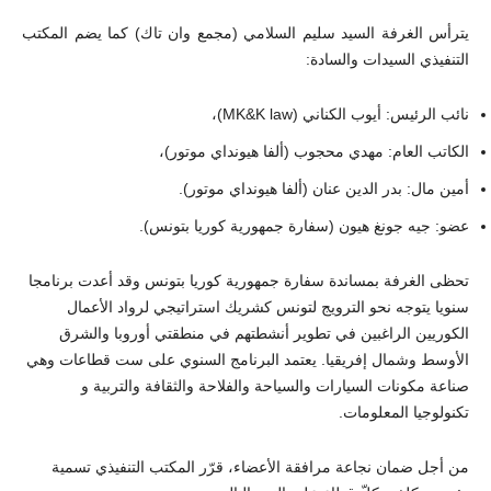
يترأس الغرفة السيد سليم السلامي (مجمع وان تاك) كما يضم المكتب
التنفيذي السيدات والسادة:
نائب الرئيس: أيوب الكناني (MK&K law)،
الكاتب العام: مهدي محجوب (ألفا هيونداي موتور)،
أمين مال: بدر الدين عنان (ألفا هيونداي موتور).
عضو: جيه جونغ هيون (سفارة جمهورية كوريا بتونس).
تحظى الغرفة بمساندة سفارة جمهورية كوريا بتونس وقد أعدت برنامجا
سنويا يتوجه نحو الترويج لتونس كشريك استراتيجي لرواد الأعمال
الكوريين الراغبين في تطوير أنشطتهم في منطقتي أوروبا والشرق
الأوسط وشمال إفريقيا. يعتمد البرنامج السنوي على ست قطاعات وهي
صناعة مكونات السيارات والسياحة والفلاحة والثقافة والتربية و
تكنولوجيا المعلومات.
من أجل ضمان نجاعة مرافقة الأعضاء، قرّر المكتب التنفيذي تسمية