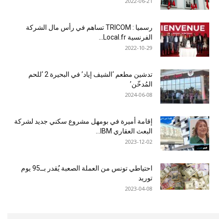
2022-06-21
رسميا : TRICOM تساهم في رأس مال الشركة
الفرنسية Local.fr...
2022-10-29
تدشين مطعم ‘الشيف إياد’ في البحيرة 2 ‘للحم
المُدخّن’
2024-06-08
إقامة أميرة في بومهل مشروع سكني جديد لشركة
البعث العقاري IBM...
2023-12-02
احتياطي تونس من العملة الصعبة يُقدر بــ95 يوم
توريد
2023-04-08