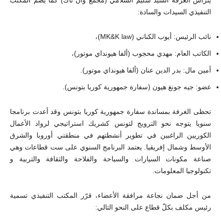
يترأس الغرفة السيد سليم السلامي (مجمع وان تاك) كما يضم المكتب
التنفيذي السيدات والسادة:
نائب الرئيس: أيوب الكناني (MK&K law)،
الكاتب العام: مهدي محجوب (ألفا هيونداي موتور)،
أمين مال: بدر الدين عنان (ألفا هيونداي موتور).
عضو: جيه جونغ هيون (سفارة جمهورية كوريا بتونس).
تحظى الغرفة بمساندة سفارة جمهورية كوريا بتونس وقد أعدت برنامجا
سنويا يتوجه نحو الترويج لتونس كشريك استراتيجي لرواد الأعمال
الكوريين الراغبين في تطوير أنشطتهم في منطقتي أوروبا والشرق
الأوسط وشمال إفريقيا. يعتمد البرنامج السنوي على ست قطاعات وهي
صناعة مكونات السيارات والسياحة والفلاحة والثقافة والتربية و
تكنولوجيا المعلومات.
من أجل ضمان نجاعة مرافقة الأعضاء، قرّر المكتب التنفيذي تسمية
رئيس مكلف بكلّ قطاع على النحو التالي: