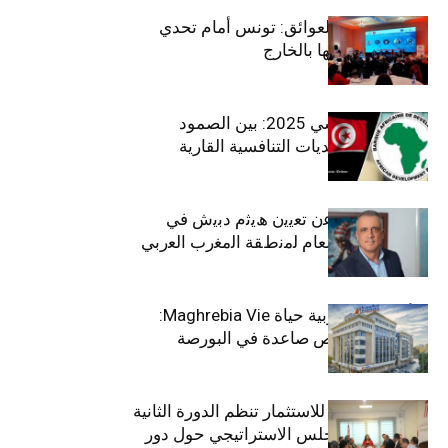
بين الطموح والعوائق: تونس أمام تحدي
استعادة كفاءاتها بالخارج
الاقتصاد التونسي 2025: بين الصمود
الاجتماعي وتحديات التنافسية القارية
ﺗﯾﺗرا ﺑﺎك ﺗﻌﻠن ﻋن ﺗﻌﯾﯾن ھﯾﺛم دﺑﯾش ﻓﻲ
ﻣﻧﺻب اﻟﻣدﯾر اﻟﻌﺎم ﻟﻣﻧطﻘﺔ اﻟﻣﻐرب اﻟﻌرﺑﻲ
وﻏرب أﻓرﯾﻘﯾﺎ
التأمينات المغربية حياة Maghrebia Vie:
فاعل رائد بفرص صاعدة في البورصة
(+34.8%)
الهيئة التونسية للاستثمار تنظم الدورة الثانية
والعشرين للمجلس الاستراتيجي حول دور