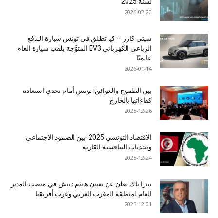
لسنة 2025
2026-02-20
سيتي كارز – كيا تطلق في تونس سيارة الـدفع
الرباعي الكهربائي EV3 المتوَّجة بلقب سيارة العام
عالميًا
2026-01-14
بين الطموح والعوائق: تونس أمام تحدي استعادة
كفاءاتها بالخارج
2025-12-26
الاقتصاد التونسي 2025: بين الصمود الاجتماعي
وتحديات التنافسية القارية
2025-12-24
ﺗﯾﺗرا ﺑﺎك ﺗﻌﻠن ﻋن ﺗﻌﯾﯾن ھﯾﺛم دﺑﯾش ﻓﻲ ﻣﻧﺻب اﻟﻣدﯾر
اﻟﻌﺎم ﻟﻣﻧطﻘﺔ اﻟﻣﻐرب اﻟﻌرﺑﻲ وﻏرب أﻓرﯾﻘﯾﺎ
2025-12-01