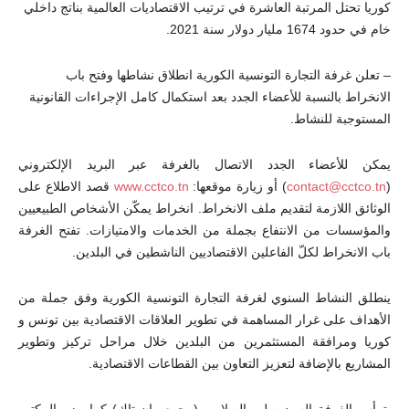
كوريا تحتل المرتبة العاشرة في ترتيب الاقتصاديات العالمية بناتج داخلي
خام في حدود 1674 مليار دولار سنة 2021.
– تعلن غرفة التجارة التونسية الكورية انطلاق نشاطها وفتح باب
الانخراط بالنسبة للأعضاء الجدد بعد استكمال كامل الإجراءات القانونية
المستوجبة للنشاط.
يمكن للأعضاء الجدد الاتصال بالغرفة عبر البريد الإلكتروني
(
contact@cctco.tn
) أو زيارة موقعها:
www.cctco.tn
قصد الاطلاع على
الوثائق اللازمة لتقديم ملف الانخراط. انخراط يمكّن الأشخاص الطبيعيين
والمؤسسات من الانتفاع بجملة من الخدمات والامتيازات. تفتح الغرفة
باب الانخراط لكلّ الفاعلين الاقتصاديين الناشطين في البلدين.
ينطلق النشاط السنوي لغرفة التجارة التونسية الكورية وفق جملة من
الأهداف على غرار المساهمة في تطوير العلاقات الاقتصادية بين تونس و
كوريا ومرافقة المستثمرين من البلدين خلال مراحل تركيز وتطوير
المشاريع بالإضافة لتعزيز التعاون بين القطاعات الاقتصادية.