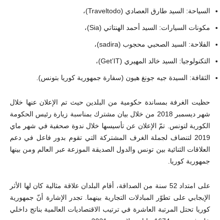
السياحة: السيد طارق العصادي (Traveltodo)،
مكونات السيارات: السيد أحمد الهنتاتي (Sia)،
الفلاحة: السيد الصحبي محجوب (sadira)،
التكنولوجيا: السيد خالد المهيري (Get’IT)،
الثقافة: السيدة جيه جونغ هيون (سفارة جمهورية كوريا بتونس).
حظيت الغرفة بمساندة حكومية من البلدين حيث تم الإعلان عنها خلال
شهر ديسمبر 2018 من خلال بيان مشترك بمناسبة زيارة رئيس الحكومة
الكورية لتونس. تمّ الإعلان عن تأسيسها خلال ندوة صحفية في شهر ماي
2019 لتنضاف لجملة الغرف المشتركة التي تقوم بدور فاعل في دعم
العلاقات الثنائية بين تونس والدول الصديقة الموزعة عبر العالم ومن بينها
جمهورية كوريا.
على امتداد 52 سنة من الصداقة، أقام البلدان علاقة مثالية كان لها الأثر
الإيجابي على تطوّر المبادلات التجارية بينهما. تجدر الإشارة أنّ جمهورية
كوريا تحتل المرتبة العاشرة في ترتيب الاقتصاديات العالمية بناتج داخلي