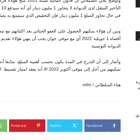
ال
في حال تجاوز المبلغ 1 مليون دينار فإن التخفيض الذي سيتمتع به يصل إلى 95 % أي أنه يدفع 5 % فقط من المبلغ.
وبين أن هؤلاء يمكنهم الحصول على العفو الجبائي بعد اكتتابهم مع مص
الديوانة التونسية.
وأشار إلى أن التدرج في المدة يكون بحسب أهمية المبلغ، متابعا أنه 
تمكينهم من أجل إلى موفى أكتوبر 2022 الا أنه يفقد امتياز تقسيط المبلغ ويجب عليه دفع المبلغ كاملا.
رة
هناء السلطاني / mfm
وَّجة
دي
Pinterest
Twitter
Facebook