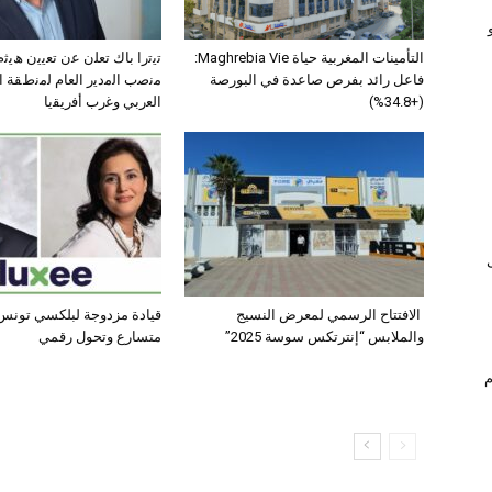
التأمينات المغربية حياة Maghrebia Vie:
ﺗﯾﺗرا ﺑﺎك ﺗﻌﻠن ﻋن ﺗﻌﯾﯾن ھﯾ
فاعل رائد بفرص صاعدة في البورصة
ﻣﻧﺻب اﻟﻣدﯾر اﻟﻌﺎم ﻟﻣﻧطﻘﺔ 
(+34.8%)
اﻟﻌرﺑﻲ وﻏرب أﻓرﯾﻘﯾﺎ
الافتتاح الرسمي لمعرض النسيج
قيادة مزدوجة لبلكسي تونس:
والملابس “إنترتكس سوسة 2025”
متسارع وتحول رقمي
ام