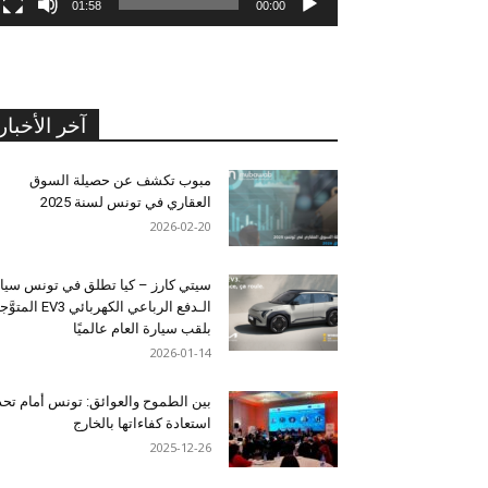
01:58
00:00
آخر الأخبار
مبوب تكشف عن حصيلة السوق
العقاري في تونس لسنة 2025
2026-02-20
سيتي كارز – كيا تطلق في تونس سيا
الـدفع الرباعي الكهربائي EV3 المت
بلقب سيارة العام عالميًا
2026-01-14
بين الطموح والعوائق: تونس أمام تح
استعادة كفاءاتها بالخارج
2025-12-26