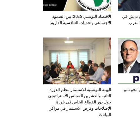
ﺛم دﺑﯾش ﻓﻲ
الاقتصاد التونسي 2025: بين الصمود
اﻟﻣﻐرب
الاجتماعي وتحديات التنافسية القارية
 نحو نمو
الهيئة التونسية للاستثمار تنظم الدورة
الثانية والعشرين للمجلس الاستراتيجي
حول دور القطاع الخاص في بلورة
الإصلاحات وفرص الاستثمار في مراكز
البيانات