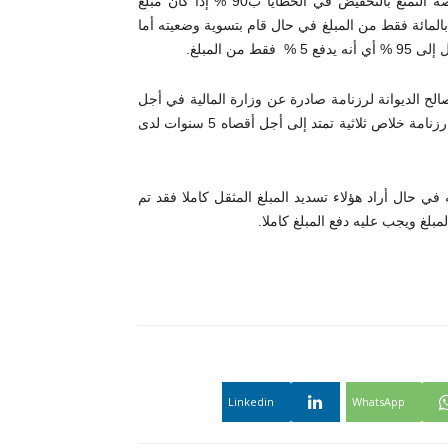
وأوضح يحي الشملالي أن قانون المالية لسنة 2022 منح هؤلاء فرصة التمتع بالتخفيض في الخطايا ب90 % إذا كان مبلغ
تأخير المثقل لدى الديوانة لا يتجاوز 1 مليون دينار أي أنه سيدفع 10 بالمائة فقط من المبلغ في حال قام بتسوية وضعيته أما
الح الديوانة لرزنامة صادرة عن وزارة المالية في أجل
أقصاه 1 جويلية 2022 أي مع موفى جوان يجب أن ينهي هؤلاء تقديم رزنامة خلاص ثلاثية تمتد إلى أجل أقصاه 5 سنوات لدى
في حال أراد هؤلاء تسديد المبلغ المثقل كاملا فقد تم
Linkedin
WhatsApp