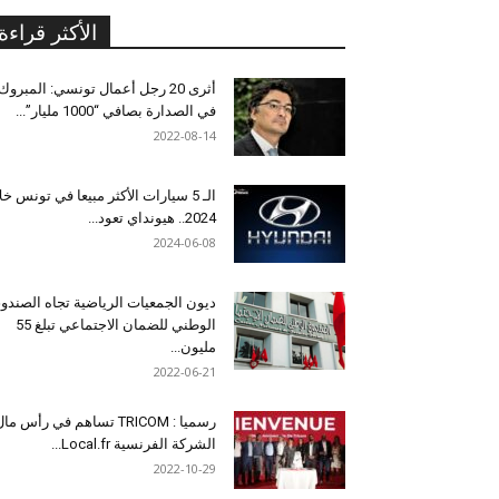
الأكثر قراءة
أثرى 20 رجل أعمال تونسي: المبروك
في الصدارة بصافي “1000 مليار”...
2022-08-14
الـ 5 سيارات الأكثر مبيعا في تونس خل
2024.. هيونداي تعود...
2024-06-08
ديون الجمعيات الرياضية تجاه الصندو
الوطني للضمان الاجتماعي تبلغ 55
مليون...
2022-06-21
رسميا : TRICOM تساهم في رأس ما
الشركة الفرنسية Local.fr...
2022-10-29