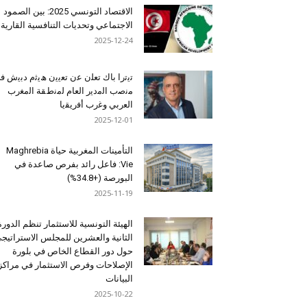
الاقتصاد التونسي 2025: بين الصمود
الاجتماعي وتحديات التنافسية القارية
2025-12-24
ﺗﯾﺗرا ﺑﺎك ﺗﻌﻠن ﻋن ﺗﻌﯾﯾن ھﯾﺛم دﺑﯾش ﻓ
ﻣﻧﺻب اﻟﻣدﯾر اﻟﻌﺎم ﻟﻣﻧطﻘﺔ اﻟﻣﻐرب
اﻟﻌرﺑﻲ وﻏرب أﻓرﯾﻘﯾﺎ
2025-12-01
التأمينات المغربية حياة Maghrebia
Vie: فاعل رائد بفرص صاعدة في
البورصة (+34.8%)
2025-11-19
الهيئة التونسية للاستثمار تنظم الدورة
الثانية والعشرين للمجلس الاستراتيج
حول دور القطاع الخاص في بلورة
الإصلاحات وفرص الاستثمار في مراكز
البيانات
2025-10-22