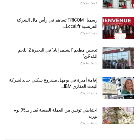
2022-06-21
رسميا : TRICOM تساهم في رأس مال الشركة
الفرنسية Local.fr...
2022-10-29
تدشين مطعم ‘الشيف إياد’ في البحيرة 2 ‘للحم
المُدخّن’
2024-06-08
إقامة أميرة في بومهل مشروع سكني جديد لشركة
البعث العقاري IBM...
2023-12-02
احتياطي تونس من العملة الصعبة يُقدر بــ95 يوم
توريد
2023-04-08