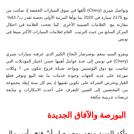
وتواصل شيري (
Chery
) تألقها في سوق السيارات الخفيفة إذ تمكنت من
بيع 2175 سيارة في 2020 بما بوأها المرتبة الأولى بحصة تقدر ب43.7%
مقارنة مع العلامات الصينية الأخرى
.
كما نجحت العلامة في احتلال
المركز السابع من حيث الترتيب العام لعلامات السيارات الأكثر مبيعا في
تونس.
ويعزو السيد منعم بوصرصار النجاح الكبير الذي عرفته سيارات شيري
(
Chery
) في تونس إلى عدة عوامل أهمها حسن اختيار الموديلات التي
تتناسب مع ذوق التونسيين وتواجد شبكة فروع تتكون من 7 وكلات
موزعة على عديد الجهات وجودة خدمات ما بعد البيع وتوفر قطع
الغيار.وتحرص الشركة على تكوين تقنييها إذ يتم كل سنة إيفاد مجموعة
من المختصين إلى الصين للتعرف على أحدث الابتكارات و متابعة
تربصات تدريبية مكثفة.
البورصة والآفاق الجديدة
وأكد السيد منعم بوصرصار أنّ فتح رأس مال