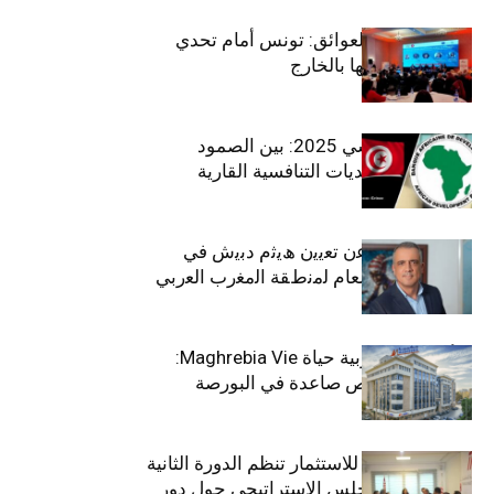
بين الطموح والعوائق: تونس أمام تحدي
استعادة كفاءاتها بالخارج
الاقتصاد التونسي 2025: بين الصمود
الاجتماعي وتحديات التنافسية القارية
ﺗﯾﺗرا ﺑﺎك ﺗﻌﻠن ﻋن ﺗﻌﯾﯾن ھﯾﺛم دﺑﯾش ﻓﻲ
ﻣﻧﺻب اﻟﻣدﯾر اﻟﻌﺎم ﻟﻣﻧطﻘﺔ اﻟﻣﻐرب اﻟﻌرﺑﻲ
وﻏرب أﻓرﯾﻘﯾﺎ
التأمينات المغربية حياة Maghrebia Vie:
فاعل رائد بفرص صاعدة في البورصة
(+34.8%)
الهيئة التونسية للاستثمار تنظم الدورة الثانية
والعشرين للمجلس الاستراتيجي حول دور