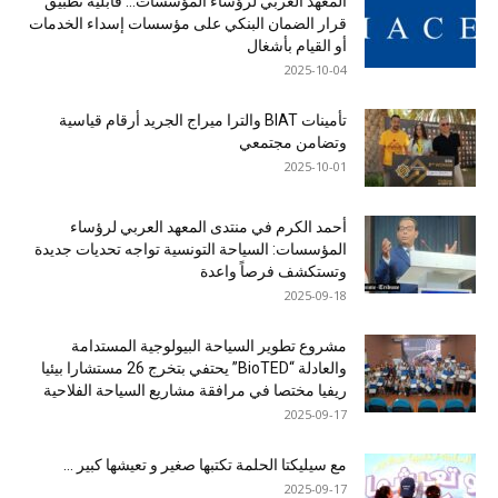
المعهد العربي لرؤساء المؤسسات… قابلية تطبيق
قرار الضمان البنكي على مؤسسات إسداء الخدمات
أو القيام بأشغال
2025-10-04
تأمينات BIAT والترا ميراج الجريد أرقام قياسية
وتضامن مجتمعي
2025-10-01
أحمد الكرم في منتدى المعهد العربي لرؤساء
المؤسسات: السياحة التونسية تواجه تحديات جديدة
وتستكشف فرصاً واعدة
2025-09-18
مشروع تطوير السياحة البيولوجية المستدامة
والعادلة “BioTED” يحتفي بتخرج 26 مستشارا بيئيا
ريفيا مختصا في مرافقة مشاريع السياحة الفلاحية
2025-09-17
مع سيليكتا الحلمة تكتبها صغير و تعيشها كبير …
2025-09-17