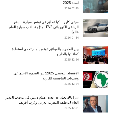
لسنة 2025
2026-02-20
سيتي كارز – كيا تطلق في تونس سيارة الـدفع
الرباعي الكهربائي EV3 المتوَّجة بلقب سيارة العام
عالميًا
2026-01-14
بين الطموح والعوائق: تونس أمام تحدي استعادة
كفاءاتها بالخارج
2025-12-26
الاقتصاد التونسي 2025: بين الصمود الاجتماعي
وتحديات التنافسية القارية
2025-12-24
ﺗﯾﺗرا ﺑﺎك ﺗﻌﻠن ﻋن ﺗﻌﯾﯾن ھﯾﺛم دﺑﯾش ﻓﻲ ﻣﻧﺻب اﻟﻣدﯾر
اﻟﻌﺎم ﻟﻣﻧطﻘﺔ اﻟﻣﻐرب اﻟﻌرﺑﻲ وﻏرب أﻓرﯾﻘﯾﺎ
2025-12-01