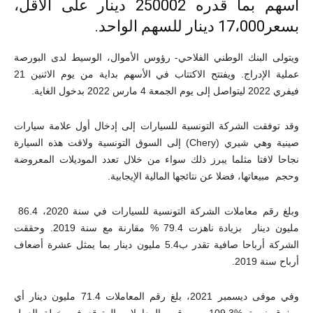
أسهم بما قدره 250002 دينار على الأقل،
بسعر
000
،
17
دينار للسهم الواحد.
ويتولى البنك الوطني الفلاحي- رؤوس الأموال، الوسيط لدى البورصة
عملية الإدراج. ويفتتح الاكتتاب في الأسهم بداية من يوم الاثنين 21
فيفري 2022 ليتواصل إلى يوم الجمعة 4 مارس 2022 بدخول الغاية.
وقد توفقت الشركة التونسية للسيارات إلى إدخال أول علامة سيارات
صينية وهي شيري (
Chery
) إلى السوق التونسية ولاقت هذه السيارة
نجاحا لافتا مثلما يبرز ذلك سواء من خلال تعدد الموديلات المعروضة
وحجم مبيعاتها، فضلا عن نتائجها المالية الإيجابية.
وبلغ رقم معاملات الشركة التونسية للسيارات في سنة 2020، 86.4
مليون دينار بزيادة ناهزت 79.4 % مقارنة مع سنة 2019. وحققت
الشركة أرباحا صافية تقدر ب5.4 مليون دينار بما يمثل عشرة أضعاف
أرباح سنة 2019.
وفي موفى ديسمبر 2021، بلغ رقم المعاملات 71.4 مليون دينار أي
يفوق نسبة %109,3 من رقم المعاملات المتوقع في خطة العمل