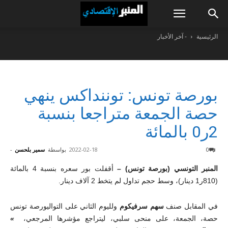
الرئيسية
- آخر الأخبار
بورصة تونس: توننداكس ينهي
حصة الجمعة متراجعا بنسبة
2ر0 بالمائة
0
2022-02-18
بواسطة
سمير بلحسن
-
ا
لمنبر التونسي (بورصة تونس) –
أقفلت بور سعره بنسبة 4 بالمائة
(810ر1 دينار)، وسط حجم تداول لم يتخط 2 آلاف دينار.
في المقابل صنف
سهم سرفيكوم
ولليوم الثاني على التواليورصة تونس
حصة، الجمعة، على منحى سلبي، ليتراجع مؤشرها المرجعي،
»