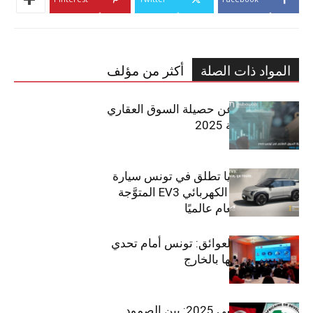
المواد ذات الصلة
أكثر من مؤلف
مبوب تكشف عن حصيلة السوق العقاري
في تونس لسنة 2025
سيتي كارز – كيا تطلق في تونس سيارة
الـدفع الرباعي الكهربائي EV3 المتوَّجة
بلقب سيارة العام عالميًا
بين الطموح والعوائق: تونس أمام تحدي
استعادة كفاءاتها بالخارج
الاقتصاد التونسي 2025: بين الصمود