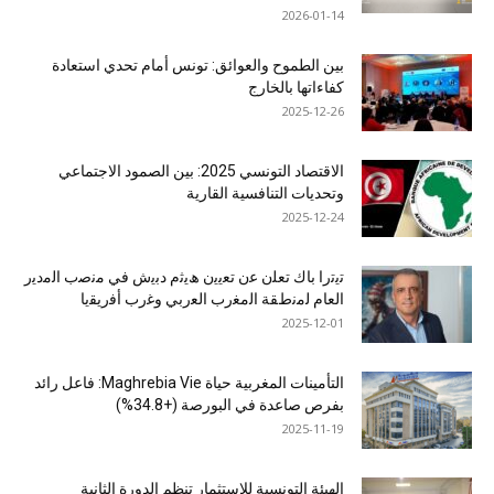
2026-01-14
بين الطموح والعوائق: تونس أمام تحدي استعادة
كفاءاتها بالخارج
2025-12-26
الاقتصاد التونسي 2025: بين الصمود الاجتماعي
وتحديات التنافسية القارية
2025-12-24
ﺗﯾﺗرا ﺑﺎك ﺗﻌﻠن ﻋن ﺗﻌﯾﯾن ھﯾﺛم دﺑﯾش ﻓﻲ ﻣﻧﺻب اﻟﻣدﯾر
اﻟﻌﺎم ﻟﻣﻧطﻘﺔ اﻟﻣﻐرب اﻟﻌرﺑﻲ وﻏرب أﻓرﯾﻘﯾﺎ
2025-12-01
التأمينات المغربية حياة Maghrebia Vie: فاعل رائد
بفرص صاعدة في البورصة (+34.8%)
2025-11-19
الهيئة التونسية للاستثمار تنظم الدورة الثانية