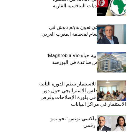
الاجتماعي وتحديات التنافسية القارية
ﺗﯾﺗرا ﺑﺎك ﺗﻌﻠن ﻋن ﺗﻌﯾﯾن ھﯾﺛم دﺑﯾش ﻓﻲ
ﻣﻧﺻب اﻟﻣدﯾر اﻟﻌﺎم ﻟﻣﻧطﻘﺔ اﻟﻣﻐرب اﻟﻌرﺑﻲ
وﻏرب أﻓرﯾﻘﯾﺎ
التأمينات المغربية حياة Maghrebia Vie:
فاعل رائد بفرص صاعدة في البورصة
(+34.8%)
الهيئة التونسية للاستثمار تنظم الدورة الثانية
والعشرين للمجلس الاستراتيجي حول دور
القطاع الخاص في بلورة الإصلاحات وفرص
الاستثمار في مراكز البيانات
قيادة مزدوجة لبلكسي تونس: نحو نمو
متسارع وتحول رقمي