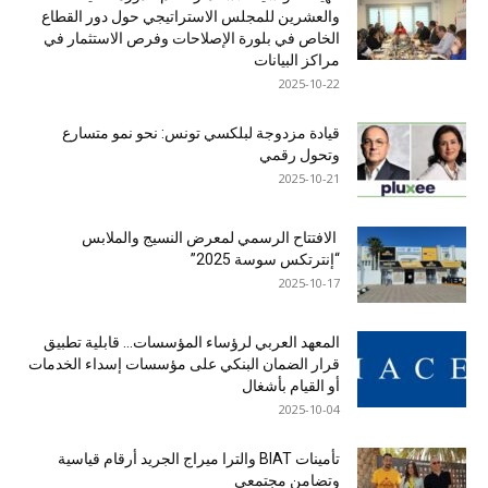
والعشرين للمجلس الاستراتيجي حول دور القطاع
الخاص في بلورة الإصلاحات وفرص الاستثمار في
مراكز البيانات
2025-10-22
قيادة مزدوجة لبلكسي تونس: نحو نمو متسارع
وتحول رقمي
2025-10-21
الافتتاح الرسمي لمعرض النسيج والملابس
“إنترتكس سوسة 2025”
2025-10-17
المعهد العربي لرؤساء المؤسسات… قابلية تطبيق
قرار الضمان البنكي على مؤسسات إسداء الخدمات
أو القيام بأشغال
2025-10-04
تأمينات BIAT والترا ميراج الجريد أرقام قياسية
وتضامن مجتمعي