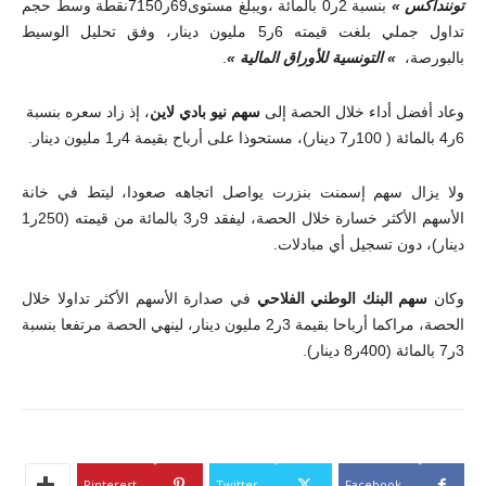
توننداكس »
بنسبة 2ر0 بالمائة ،ويبلغ مستوى69ر7150نقطة وسط حجم
تداول جملي بلغت قيمته 6ر5 مليون دينار، وفق تحليل الوسيط
بالبورصة،
» التونسية للأوراق المالية »
.
وعاد أفضل أداء خلال الحصة إلى
سهم نيو بادي لاين
، إذ زاد سعره بنسبة
6ر4 بالمائة ( 100ر7 دينار)، مستحوذا على أرباح بقيمة 4ر1 مليون دينار.
ولا يزال سهم إسمنت بنزرت يواصل اتجاهه صعودا، ليتط في خانة
الأسهم الأكثر خسارة خلال الحصة، ليفقد 9ر3 بالمائة من قيمته (250ر1
دينار)، دون تسجيل أي مبادلات.
وكان
سهم البنك الوطني الفلاحي
في صدارة الأسهم الأكثر تداولا خلال
الحصة، مراكما أرباحا بقيمة 3ر2 مليون دينار، لينهي الحصة مرتفعا بنسبة
3ر7 بالمائة (400ر8 دينار).
Pinterest
Twitter
Facebook