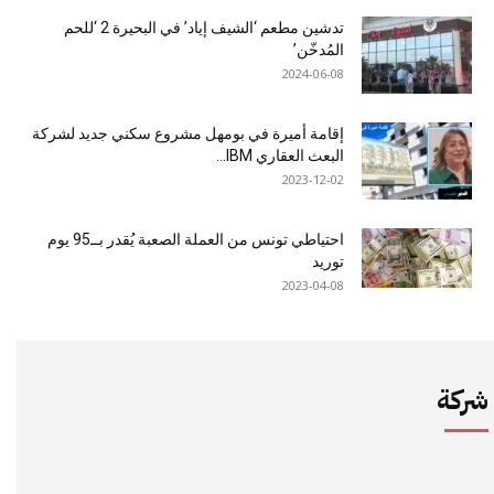
تدشين مطعم ‘الشيف إياد’ في البحيرة 2 ‘للحم
المُدخّن’
2024-06-08
إقامة أميرة في بومهل مشروع سكني جديد لشركة
البعث العقاري IBM...
2023-12-02
احتياطي تونس من العملة الصعبة يُقدر بــ95 يوم
توريد
2023-04-08
شركة