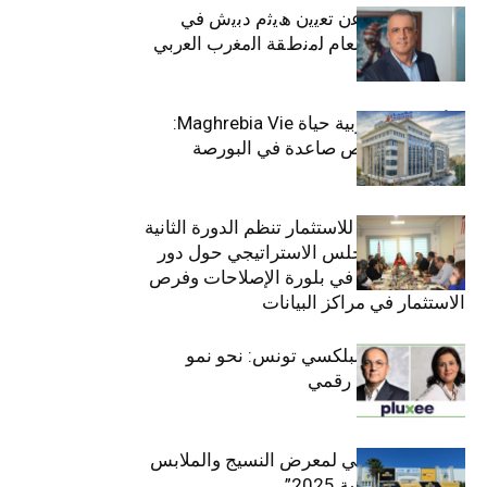
ﺗﯾﺗرا ﺑﺎك ﺗﻌﻠن ﻋن ﺗﻌﯾﯾن ھﯾﺛم دﺑﯾش ﻓﻲ
ﻣﻧﺻب اﻟﻣدﯾر اﻟﻌﺎم ﻟﻣﻧطﻘﺔ اﻟﻣﻐرب اﻟﻌرﺑﻲ
وﻏرب أﻓرﯾﻘﯾﺎ
التأمينات المغربية حياة Maghrebia Vie:
فاعل رائد بفرص صاعدة في البورصة
(+34.8%)
الهيئة التونسية للاستثمار تنظم الدورة الثانية
والعشرين للمجلس الاستراتيجي حول دور
القطاع الخاص في بلورة الإصلاحات وفرص
الاستثمار في مراكز البيانات
قيادة مزدوجة لبلكسي تونس: نحو نمو
متسارع وتحول رقمي
الافتتاح الرسمي لمعرض النسيج والملابس
“إنترتكس سوسة 2025”