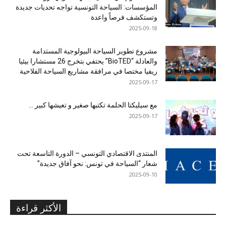
المؤسسات: السياحة التونسية تواجه تحديات جديدة
وتستكشف فرصاً واعدة
2025-09-18
مشروع تطوير السياحة البيولوجية المستدامة
والعادلة “BioTED” يحتفي بتخرج 26 مستشارا بيئيا
ريفيا مختصا في مرافقة مشاريع السياحة الفلاحية
2025-09-17
مع سيليكتا الحلمة تكتبها صغير و تعيشها كبير …
2025-09-17
المنتدى الاقتصادي التونسي – الدورة التاسعة تحت
شعار “السياحة في تونس: نحو آفاق جديدة”
2025-09-10
الأكثر قراءة