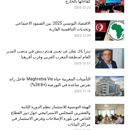
كفاءاتها بالخارج
2025-12-26
الاقتصاد التونسي 2025: بين الصمود الاجتماعي
وتحديات التنافسية القارية
2025-12-24
ﺗﯾﺗرا ﺑﺎك ﺗﻌﻠن ﻋن ﺗﻌﯾﯾن ھﯾﺛم دﺑﯾش ﻓﻲ ﻣﻧﺻب اﻟﻣدﯾر
اﻟﻌﺎم ﻟﻣﻧطﻘﺔ اﻟﻣﻐرب اﻟﻌرﺑﻲ وﻏرب أﻓرﯾﻘﯾﺎ
2025-12-01
التأمينات المغربية حياة Maghrebia Vie: فاعل رائد
بفرص صاعدة في البورصة (+34.8%)
2025-11-19
الهيئة التونسية للاستثمار تنظم الدورة الثانية
والعشرين للمجلس الاستراتيجي حول دور القطاع
الخاص في بلورة الإصلاحات وفرص الاستثمار في
مراكز البيانات