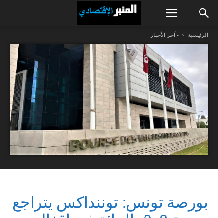
الرئيسية
- آخر الأخبار
بورصة تونس: توننداكس يتراجع