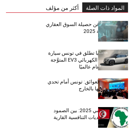
المواد ذات الصلة
أكثر من مؤلف
مبوب تكشف عن حصيلة السوق العقاري
في تونس لسنة 2025
سيتي كارز – كيا تطلق في تونس سيارة
الـدفع الرباعي الكهربائي EV3 المتوَّجة
بلقب سيارة العام عالميًا
بين الطموح والعوائق: تونس أمام تحدي
استعادة كفاءاتها بالخارج
الاقتصاد التونسي 2025: بين الصمود
الاجتماعي وتحديات التنافسية القارية