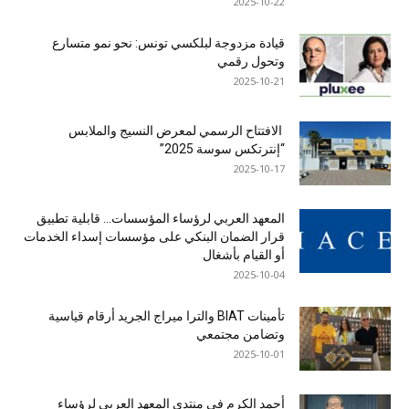
2025-10-22
قيادة مزدوجة لبلكسي تونس: نحو نمو متسارع
وتحول رقمي
2025-10-21
الافتتاح الرسمي لمعرض النسيج والملابس
“إنترتكس سوسة 2025”
2025-10-17
المعهد العربي لرؤساء المؤسسات… قابلية تطبيق
قرار الضمان البنكي على مؤسسات إسداء الخدمات
أو القيام بأشغال
2025-10-04
تأمينات BIAT والترا ميراج الجريد أرقام قياسية
وتضامن مجتمعي
2025-10-01
أحمد الكرم في منتدى المعهد العربي لرؤساء