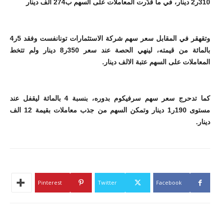
310ر2 دينار، في ما قدّرت المعاملات على السهم ب274 الف دينار
وتقهقر في المقابل سعر سهم شركة الاستثمارات تونانفست وفقد 5ر4
بالمائة من قيمته، لينهي الحصة عند سعر 350ر8 دينار ولم تتخط
المعاملات على السهم عتبة الالف دينار.
كما تدحرج سعر سهم سرفيكوم بدوره، بنسبة 4 بالمائة ليقفل عند
مستوى 190ر1 دينار وتمكن السهم من جذب معاملات بقيمة 12 الف
دينار.
Pinterest
Twitter
Facebook