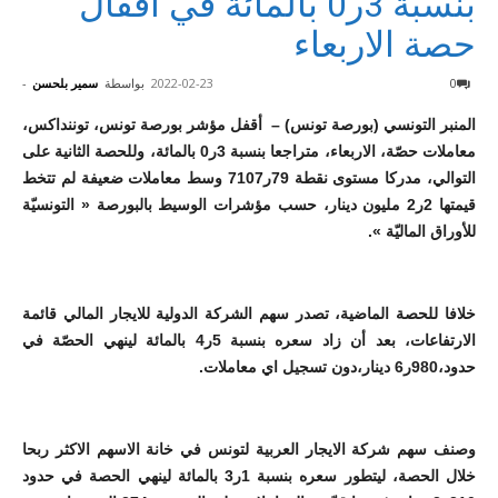
بنسبة 3ر0 بالمائة في اقفال
حصة الاربعاء
0
2022-02-23
بواسطة
سمير بلحسن
-
المنبر التونسي (بورصة تونس) – أقفل مؤشر بورصة تونس، توننداكس،
معاملات حصّة، الاربعاء، متراجعا بنسبة 3ر0 بالمائة، وللحصة الثانية على
التوالي، مدركا مستوى نقطة 79ر7107 وسط معاملات ضعيفة لم تتخط
قيمتها 2ر2 مليون دينار، حسب مؤشرات الوسيط بالبورصة « التونسيّة
للأوراق الماليّة ».
خلافا للحصة الماضية، تصدر سهم الشركة الدولية للايجار المالي قائمة
الارتفاعات، بعد أن زاد سعره بنسبة 5ر4 بالمائة لينهي الحصّة في
حدود،980ر6 دينار،دون تسجيل اي معاملات.
وصنف سهم شركة الايجار العربية لتونس في خانة الاسهم الاكثر ربحا
خلال الحصة، ليتطور سعره بنسبة 1ر3 بالمائة لينهي الحصة في حدود