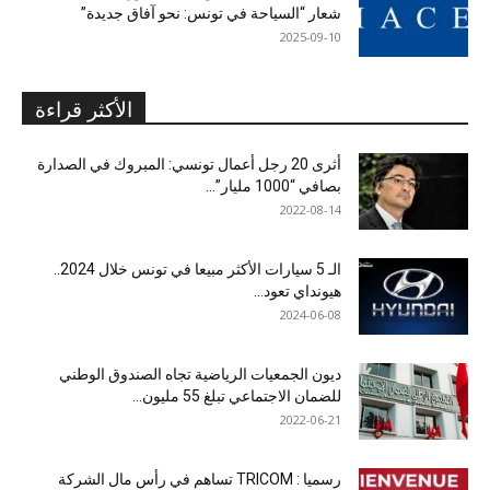
شعار “السياحة في تونس: نحو آفاق جديدة”
2025-09-10
الأكثر قراءة
أثرى 20 رجل أعمال تونسي: المبروك في الصدارة
بصافي “1000 مليار”...
2022-08-14
الـ 5 سيارات الأكثر مبيعا في تونس خلال 2024..
هيونداي تعود...
2024-06-08
ديون الجمعيات الرياضية تجاه الصندوق الوطني
للضمان الاجتماعي تبلغ 55 مليون...
2022-06-21
رسميا : TRICOM تساهم في رأس مال الشركة