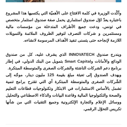
وأكّدت الوزيرة في كلمة الافتتاح على الأهميّة التي يكتسيها هذا المشروع
باعتباره يعدّ اوّل صندوق استثماري يحمل صفة صندوق استثمار متخصص
في تونس، ودعت جميع الأطراف المتدخلة من مؤسسات مالية
ومستثمرين و شركات التصرف لتوفير الظروف الملائمة والتمويلات
اللازمة لإنجاحه حتى يتسنى تنفيذ الأهداف المرسومة لانشاءه.
ويندرج صندوق INNOVATECH الذي يشرف عليه، كل من صندوق
الودائع والأمانات وSmart Capital بتمويل من البنك الدولي، في إطار
برنامج دعم الشركات الناشئة والشركات الصغرى والمتوسطة المبتكرة.
ويهدف الصندوق إلى تعبئة مبلغ بقيمة 125 مليون دينار، موجّه إلى
الشّركات الصغرى والمتوسطة المبتكرة أي التي تقترح برامج تنمية
تشمل بالأساس الاستثمارات في الابتكار وتكنولوجيات قطاعات التعليم
والصحة والتكنولوجيا المالية وقاعدة البيانات والذكاء الاصطناعي والتحليل
ووسائل الإعلام والتجارة الإلكترونية وجميع التقنيات التي من شأنها
تكريس التحوّل الرقمي.