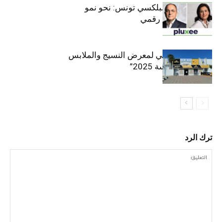
قيادة مزدوجة لبلكسي تونس: نحو نمو
متسارع وتحول رقمي
الافتتاح الرسمي لمعرض النسيج والملابس
“إنترتكس سوسة 2025”
ترك الرد