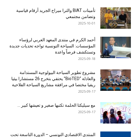
تأمينات BIAT والترا ميراج الجريد أرقام قياسية
وتضامن مجتمعي
2025-10-01
أحمد الكرم في منتدى المعهد العربي لرؤساء
المؤسسات: السياحة التونسية تواجه تحديات جديدة
وتستكشف فرصاً واعدة
2025-09-18
مشروع تطوير السياحة البيولوجية المستدامة
والعادلة “BioTED” يحتفي بتخرج 26 مستشارا بيئيا
ريفيا مختصا في مرافقة مشاريع السياحة الفلاحية
2025-09-17
مع سيليكتا الحلمة تكتبها صغير و تعيشها كبير …
2025-09-17
المنتدى الاقتصادي التونسي – الدورة التاسعة تحت