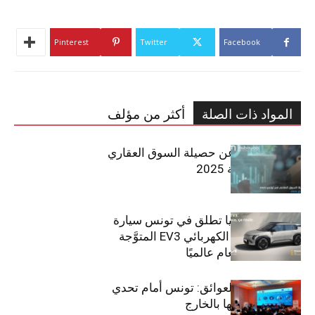
Pinterest
Twitter
Facebook
المواد ذات الصلة
أكثر من مؤلف
مبوب تكشف عن حصيلة السوق العقاري
في تونس لسنة 2025
سيتي كارز – كيا تطلق في تونس سيارة
الـدفع الرباعي الكهربائي EV3 المتوَّجة
بلقب سيارة العام عالميًا
بين الطموح والعوائق: تونس أمام تحدي
استعادة كفاءاتها بالخارج