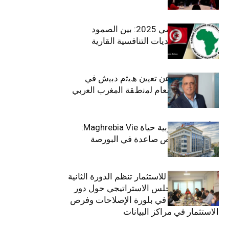
الاقتصاد التونسي 2025: بين الصمود
الاجتماعي وتحديات التنافسية القارية
ﺗﯾﺗرا ﺑﺎك ﺗﻌﻠن ﻋن ﺗﻌﯾﯾن ھﯾﺛم دﺑﯾش ﻓﻲ
ﻣﻧﺻب اﻟﻣدﯾر اﻟﻌﺎم ﻟﻣﻧطﻘﺔ اﻟﻣﻐرب اﻟﻌرﺑﻲ
وﻏرب أﻓرﯾﻘﯾﺎ
التأمينات المغربية حياة Maghrebia Vie:
فاعل رائد بفرص صاعدة في البورصة
(+34.8%)
الهيئة التونسية للاستثمار تنظم الدورة الثانية
والعشرين للمجلس الاستراتيجي حول دور
القطاع الخاص في بلورة الإصلاحات وفرص
الاستثمار في مراكز البيانات