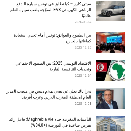
سيتي كارز – كيا تطلق في تونس سيارة الـدفع
الرباعي الكهربائي EV3 المتوَّجة بلقب سيارة العام
عالميًا
2026-01-14
بين الطموح والعوائق: تونس أمام تحدي استعادة
كفاءاتها بالخارج
2025-12-26
الاقتصاد التونسي 2025: بين الصمود الاجتماعي
وتحديات التنافسية القارية
2025-12-24
ﺗﯾﺗرا ﺑﺎك ﺗﻌﻠن ﻋن ﺗﻌﯾﯾن ھﯾﺛم دﺑﯾش ﻓﻲ ﻣﻧﺻب اﻟﻣدﯾر
اﻟﻌﺎم ﻟﻣﻧطﻘﺔ اﻟﻣﻐرب اﻟﻌرﺑﻲ وﻏرب أﻓرﯾﻘﯾﺎ
2025-12-01
التأمينات المغربية حياة Maghrebia Vie: فاعل رائد
بفرص صاعدة في البورصة (+34.8%)