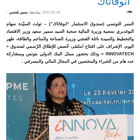
“انوفاتاك”
0
2022-02-24
بواسطة
سمير بلحسن
-
المنبر التونسي (صندوق الاستثمار “انوفاتاك”) – تولت السيّدة سهام
البوغديري نمصية وزيرة المالية صحبة السيد سمير سعيد وزير الاقتصاد
والتخطيط والسيدة نائلة القنجي وزيرة الصناعة والمناجم والطاقة، ظهر
اليوم، الإشراف على افتتاح املتقى خّصص للإطلاق الرّسمي لصندوق «
INNOVATECH » وذلك بحضور ممثل البنك الدولي بتونس وبمشاركة
عدد هام من الخبراء والمختصين في المجال المالي والمصرفي .