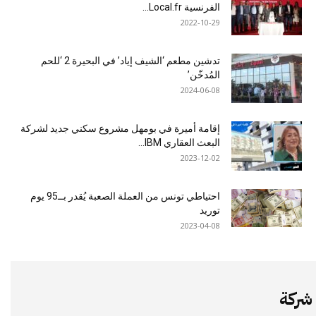
الفرنسية Local.fr...
2022-10-29
تدشين مطعم ‘الشيف إياد’ في البحيرة 2 ‘للحم
المُدخّن’
2024-06-08
إقامة أميرة في بومهل مشروع سكني جديد لشركة
البعث العقاري IBM...
2023-12-02
احتياطي تونس من العملة الصعبة يُقدر بــ95 يوم
توريد
2023-04-08
شركة