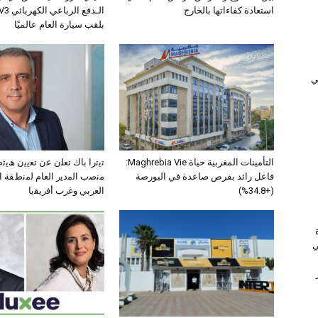
استعادة كفاءاتها بالخارج
بلقب سيارة العام عالميًا
ﻲ
التأمينات المغربية حياة Maghrebia Vie:
ﺗﯾﺗرا ﺑﺎك ﺗﻌﻠن ﻋن ﺗﻌﯾﯾن ھﯾ
فاعل رائد بفرص صاعدة في البورصة
ﻣﻧﺻب اﻟﻣدﯾر اﻟﻌﺎم ﻟﻣﻧطﻘﺔ 
(+34.8%)
اﻟﻌرﺑﻲ وﻏرب أﻓرﯾﻘﯾﺎ
ي