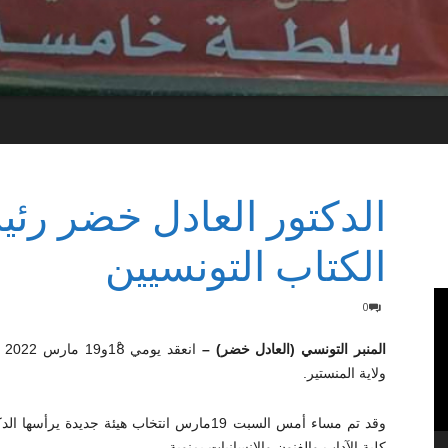
الدكتور العادل خضر رئي
الكتاب التونسيين
0
المنبر التونسي (العادل خضر) –
ان
ولاية المنستير.
وقد تم مساء أمس السبت 19مارس انتخاب هيئة جدي
كلية الآداب والفنون والإنسانيات بمنوبة .