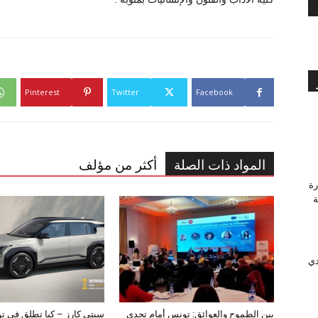
Pinterest
Twitter
Facebook
المواد ذات الصلة
أكثر من مؤلف
رة
وَّجة
دي
بين الطموح والعوائق: تونس أمام تحدي
سيتي كارز – كيا تطلق في ت