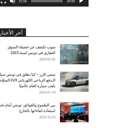
01:58
00:00
آخر الأخبار
مبوب تكشف عن حصيلة السوق
العقاري في تونس لسنة 2025
2026-02-20
سيتي كارز – كيا تطلق في تونس سيا
الـدفع الرباعي الكهربائي EV3 المت
بلقب سيارة العام عالميًا
2026-01-14
بين الطموح والعوائق: تونس أمام تح
استعادة كفاءاتها بالخارج
2025-12-26