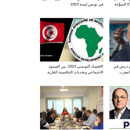
الـدفع الرباعي الكهربائي EV3 المتوَّجة
في تونس لسنة 2025
ﺛم دﺑﯾش ﻓﻲ
الاقتصاد التونسي 2025: بين الصمود
اﻟﻣﻐرب
الاجتماعي وتحديات التنافسية القارية