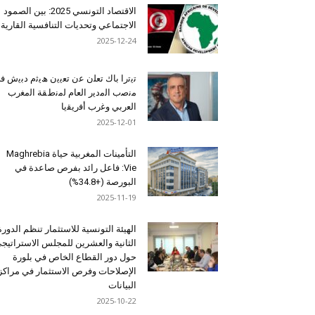
الاقتصاد التونسي 2025: بين الصمود
الاجتماعي وتحديات التنافسية القارية
2025-12-24
ﺗﯾﺗرا ﺑﺎك ﺗﻌﻠن ﻋن ﺗﻌﯾﯾن ھﯾﺛم دﺑﯾش ﻓ
ﻣﻧﺻب اﻟﻣدﯾر اﻟﻌﺎم ﻟﻣﻧطﻘﺔ اﻟﻣﻐرب
اﻟﻌرﺑﻲ وﻏرب أﻓرﯾﻘﯾﺎ
2025-12-01
التأمينات المغربية حياة Maghrebia
Vie: فاعل رائد بفرص صاعدة في
البورصة (+34.8%)
2025-11-19
الهيئة التونسية للاستثمار تنظم الدورة
الثانية والعشرين للمجلس الاستراتيج
حول دور القطاع الخاص في بلورة
الإصلاحات وفرص الاستثمار في مراكز
البيانات
2025-10-22