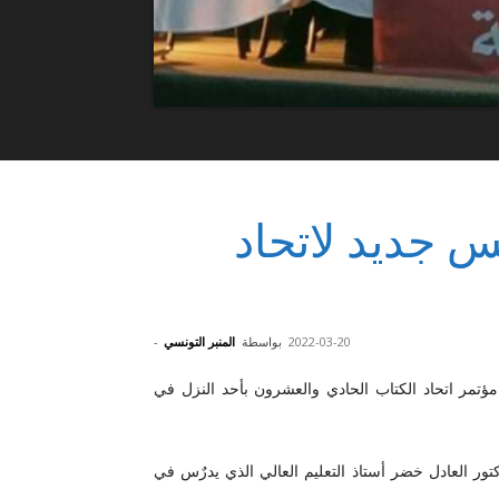
س جديد لاتحاد
2022-03-20
بواسطة
المنبر التونسي
-
عقد يومي 18ْو19 مارس 2022 مؤتمر اتحاد الكتاب الحادي والعشرون بأحد النزل في
دة يرأسها الدكتور العادل خضر أستاذ التعليم العالي الذي يدرٌس في