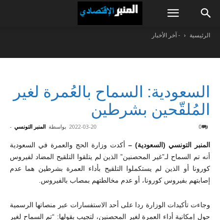
الرئيسية
- آخر الأخبار
السعودية: السماح بالعُمرة لغير
المُلقّحين بشرطين
0
2022-03-20
بواسطة
المنبر التونسي
-
المنبر التونسي (السعودية) –
أكدت وزارة الحج والعمرة في السعودية
أنه تم السماح لـ”غير المحصنين” الذين لم يتلقوا التلقيح المضاد لفيروس
كورونا أو الذين لم يستكملوا التلقيح بأداء العمرة بشرطين هما عدم
إصابتهم بفيروس كورونا، أو عدم مخالطتهم بمصاب بالفيروس.
وجاءت تأكيدات الوزارة ردا على أحد الاستفسارات عبر منصاتها الرسمية
حول إمكانية أداء العمرة لغير المحصنين، لتجيب بقولها: “تم السماح لغير