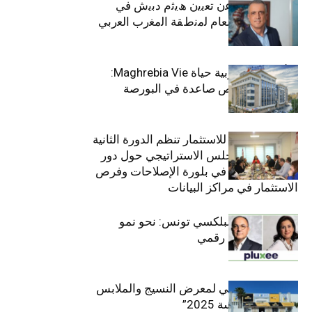
ﺗﯾﺗرا ﺑﺎك ﺗﻌﻠن ﻋن ﺗﻌﯾﯾن ھﯾﺛم دﺑﯾش ﻓﻲ
ﻣﻧﺻب اﻟﻣدﯾر اﻟﻌﺎم ﻟﻣﻧطﻘﺔ اﻟﻣﻐرب اﻟﻌرﺑﻲ
وﻏرب أﻓرﯾﻘﯾﺎ
التأمينات المغربية حياة Maghrebia Vie:
فاعل رائد بفرص صاعدة في البورصة
(+34.8%)
الهيئة التونسية للاستثمار تنظم الدورة الثانية
والعشرين للمجلس الاستراتيجي حول دور
القطاع الخاص في بلورة الإصلاحات وفرص
الاستثمار في مراكز البيانات
قيادة مزدوجة لبلكسي تونس: نحو نمو
متسارع وتحول رقمي
الافتتاح الرسمي لمعرض النسيج والملابس
“إنترتكس سوسة 2025”