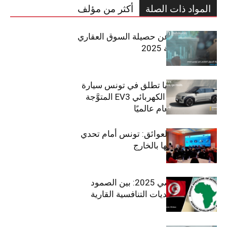
المواد ذات الصلة
أكثر من مؤلف
مبوب تكشف عن حصيلة السوق العقاري
في تونس لسنة 2025
سيتي كارز – كيا تطلق في تونس سيارة
الـدفع الرباعي الكهربائي EV3 المتوَّجة
بلقب سيارة العام عالميًا
بين الطموح والعوائق: تونس أمام تحدي
استعادة كفاءاتها بالخارج
الاقتصاد التونسي 2025: بين الصمود
الاجتماعي وتحديات التنافسية القارية