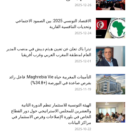
2025-12-26
الاقتصاد التونسي 2025: بين الصمود الاجتماعي
وتحديات التنافسية القارية
2025-12-24
ﺗﯾﺗرا ﺑﺎك ﺗﻌﻠن ﻋن ﺗﻌﯾﯾن ھﯾﺛم دﺑﯾش ﻓﻲ ﻣﻧﺻب اﻟﻣدﯾر
اﻟﻌﺎم ﻟﻣﻧطﻘﺔ اﻟﻣﻐرب اﻟﻌرﺑﻲ وﻏرب أﻓرﯾﻘﯾﺎ
2025-12-01
التأمينات المغربية حياة Maghrebia Vie: فاعل رائد
بفرص صاعدة في البورصة (+34.8%)
2025-11-19
الهيئة التونسية للاستثمار تنظم الدورة الثانية
والعشرين للمجلس الاستراتيجي حول دور القطاع
الخاص في بلورة الإصلاحات وفرص الاستثمار في
مراكز البيانات
2025-10-22