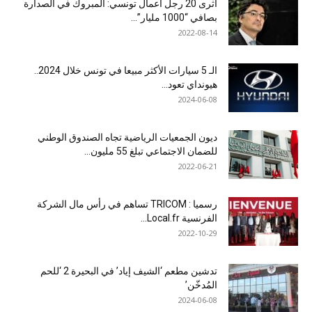
أثرى 20 رجل أعمال تونسي: المبروك في الصدارة
بصافي “1000 مليار”...
2022-08-14
الـ 5 سيارات الأكثر مبيعا في تونس خلال 2024..
هيونداي تعود...
2024-06-08
ديون الجمعيات الرياضية تجاه الصندوق الوطني
للضمان الاجتماعي تبلغ 55 مليون...
2022-06-21
رسميا : TRICOM تساهم في رأس مال الشركة
الفرنسية Local.fr...
2022-10-29
تدشين مطعم ‘الشيف إياد’ في البحيرة 2 ‘للحم
المُدخّن’
2024-06-08