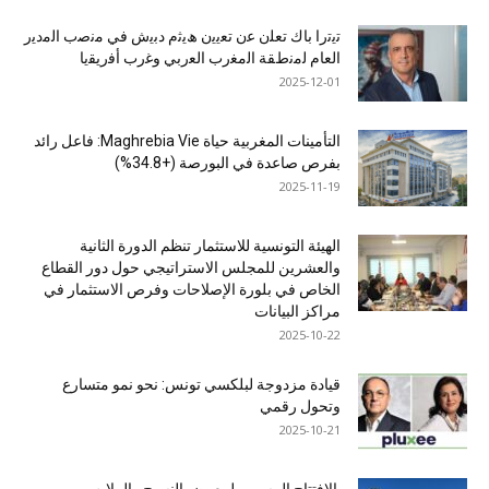
ﺗﯾﺗرا ﺑﺎك ﺗﻌﻠن ﻋن ﺗﻌﯾﯾن ھﯾﺛم دﺑﯾش ﻓﻲ ﻣﻧﺻب اﻟﻣدﯾر
اﻟﻌﺎم ﻟﻣﻧطﻘﺔ اﻟﻣﻐرب اﻟﻌرﺑﻲ وﻏرب أﻓرﯾﻘﯾﺎ
2025-12-01
التأمينات المغربية حياة Maghrebia Vie: فاعل رائد
بفرص صاعدة في البورصة (+34.8%)
2025-11-19
الهيئة التونسية للاستثمار تنظم الدورة الثانية
والعشرين للمجلس الاستراتيجي حول دور القطاع
الخاص في بلورة الإصلاحات وفرص الاستثمار في
مراكز البيانات
2025-10-22
قيادة مزدوجة لبلكسي تونس: نحو نمو متسارع
وتحول رقمي
2025-10-21
الافتتاح الرسمي لمعرض النسيج والملابس