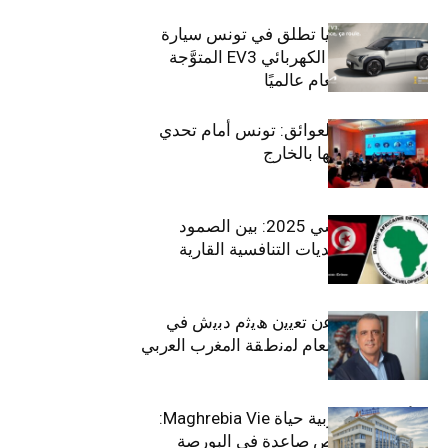
سيتي كارز – كيا تطلق في تونس سيارة
الـدفع الرباعي الكهربائي EV3 المتوَّجة
بلقب سيارة العام عالميًا
بين الطموح والعوائق: تونس أمام تحدي
استعادة كفاءاتها بالخارج
الاقتصاد التونسي 2025: بين الصمود
الاجتماعي وتحديات التنافسية القارية
ﺗﯾﺗرا ﺑﺎك ﺗﻌﻠن ﻋن ﺗﻌﯾﯾن ھﯾﺛم دﺑﯾش ﻓﻲ
ﻣﻧﺻب اﻟﻣدﯾر اﻟﻌﺎم ﻟﻣﻧطﻘﺔ اﻟﻣﻐرب اﻟﻌرﺑﻲ
وﻏرب أﻓرﯾﻘﯾﺎ
التأمينات المغربية حياة Maghrebia Vie:
فاعل رائد بفرص صاعدة في البورصة