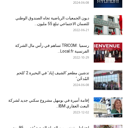
2024-06-08
ديون الجمعيات الرياضية تجاه الصندوق الوطني
للضمان الاجتماعي تبلغ 55 مليون...
2022-06-21
رسميا : TRICOM تساهم في رأس مال الشركة
الفرنسية Local.fr...
2022-10-29
تدشين مطعم ‘الشيف إياد’ في البحيرة 2 ‘للحم
المُدخّن’
2024-06-08
إقامة أميرة في بومهل مشروع سكني جديد لشركة
البعث العقاري IBM...
2023-12-02
احتياطي تونس من العملة الصعبة يُقدر بــ95 يوم