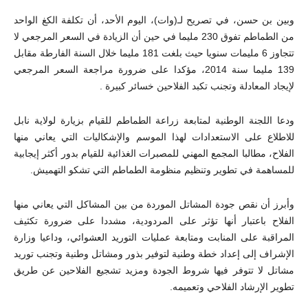
وبين بن حسن، في تصريح لـ(وات)، اليوم الأحد، أن تكلفة الكغ الواحد
من الطماطم تفوق 230 مليما في حين أن الزيادة في السعر المرجعي لا
تتجاوز 6 مليمات سنويا حيث بلغت 181 مليما خلال السنة الفارطة مقابل
139 مليما سنة 2014، مؤكدا على ضرورة مراجعة السعر المرجعي
لإيجاد المعادلة وتجنب تكبد الفلاحين خسائر كبيرة .
ودعا اللجنة الوطنية لمتابعة زراعة الطماطم للقيام بزيارة لولاية نابل
للاطلاع على الاستعدادات لهذا الموسم والإشكاليات التي يعاني منها
الفلاح، مطالبا المجمع المهني للمصبرات الغذائية للقيام بدور أكثر إيجابية
للمساهمة في تطوير وتنظيم منظومة الطماطم التي تشكو التهميش.
وأبرز أن نقص جودة المشاتل الموردة من بين المشاكل التي يعاني منها
الفلاح باعتبار أنها تؤثر على المردودية، مشددا على ضرورة تكثيف
المراقبة على المنابت ومتابعة عمليات التوريد العشوائي، وداعيا وزارة
الإشراف إلى إعداد خطة وطنية لتوفير بذور ومشاتل وطنية وتجنب توريد
مشاتل لا تتوفر فيها شروط الجودة ومزيد تشجيع الفلاحين عن طريق
تطوير الإرشاد الفلاحي وتعميمه.