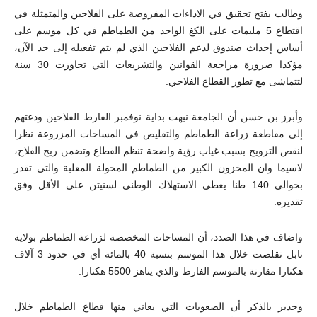
وطالب بفتح تحقيق في الاداءات المفروضة على الفلاحين والمتمثلة في
اقتطاع 5 مليمات على الكغ الواحد من الطماطم في كل موسم على
أساس إحداث صندوق لدعم الفلاحين الذي لم يتم تفعيله إلى حد الآن،
مؤكدا ضرورة مراجعة القوانين والتشريعات التي تجاوزت 30 سنة
لتتماشى مع تطور القطاع الفلاحي.
وأبرز بن حسن أن الجامعة نبهت بداية نوفمبر الفارط الفلاحين ودعتهم
إلى مقاطعة زراعة الطماطم والتقليص في المساحات المزروعة نظرا
لنقص الترويج بسبب غياب رؤية واضحة تنظم القطاع وتضمن ربح الفلاح،
لاسيما وان المخزون الكبير من الطماطم المحولة المعلبة والتي تقدر
بحوالي 140 طنا يغطي الاستهلاك الوطني لسنيتن على الأقل وفق
تقديره.
واضاف في هذا الصدد، أن المساحات المخصصة لزراعة الطماطم بولاية
نابل تقلصت خلال هذا الموسم بنسبة 40 بالمائة أي في حدود 3 آلاف
هكتارا مقارنة بالموسم الفارط والذي يناهز 5500 هكتارا.
وجدير بالذكر أن الصعوبات التي يعاني منها قطاع الطماطم خلال