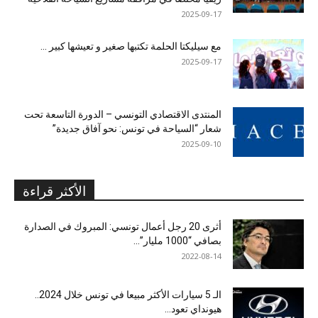
2025-09-17
مع سيليكتا الحلمة تكتبها صغير و تعيشها كبير …
2025-09-17
المنتدى الاقتصادي التونسي – الدورة التاسعة تحت
شعار “السياحة في تونس: نحو آفاق جديدة”
2025-09-10
الأكثر قراءة
أثرى 20 رجل أعمال تونسي: المبروك في الصدارة
بصافي “1000 مليار”...
2022-08-14
الـ 5 سيارات الأكثر مبيعا في تونس خلال 2024..
هيونداي تعود...