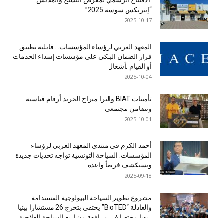
“إنترتكس سوسة 2025”
2025-10-17
المعهد العربي لرؤساء المؤسسات… قابلية تطبيق
قرار الضمان البنكي على مؤسسات إسداء الخدمات
أو القيام بأشغال
2025-10-04
تأمينات BIAT والترا ميراج الجريد أرقام قياسية
وتضامن مجتمعي
2025-10-01
أحمد الكرم في منتدى المعهد العربي لرؤساء
المؤسسات: السياحة التونسية تواجه تحديات جديدة
وتستكشف فرصاً واعدة
2025-09-18
مشروع تطوير السياحة البيولوجية المستدامة
والعادلة “BioTED” يحتفي بتخرج 26 مستشارا بيئيا
ريفيا مختصا في مرافقة مشاريع السياحة الفلاحية