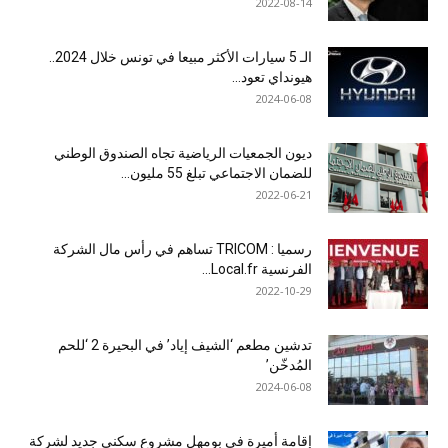
2022-08-14
الـ 5 سيارات الأكثر مبيعا في تونس خلال 2024..
هيونداي تعود...
2024-06-08
ديون الجمعيات الرياضية تجاه الصندوق الوطني
للضمان الاجتماعي تبلغ 55 مليون...
2022-06-21
رسميا : TRICOM تساهم في رأس مال الشركة
الفرنسية Local.fr...
2022-10-29
تدشين مطعم ‘الشيف إياد’ في البحيرة 2 ‘للحم
المُدخّن’
2024-06-08
إقامة أميرة في بومهل مشروع سكني جديد لشركة