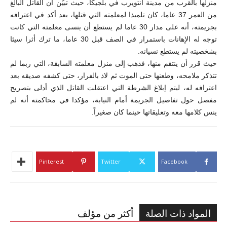
منزلها بالقرب من مدينة أنتويرب في بلجيكا،
حيث تبيّن أن القاتل البالغ
من العمر 37 عاما، كان تلميذا لمعلمته التي قتلها، بعد أكد في اعترافه
بجريمته، أنه على مدار 30 عاما لم يستطع أن ينسى معلمته
التي
كانت
توجه له الإهانات باستمرار في الصف قبل 30 عاما، ما ترك أثرا سيئا
بشخصيته لم يستطع نسيانه.
حيث قرر أن ينتقم منها، فذهب إلى منزل معلمته السابقة، التي ربما لم
تتذكر ملامحه، وطعنها حتى الموت ثم لاذ بالفرار، حتى كشفه صديقه بعد
اعترافه له
، ليتم إبلاغ الشرطة التي اعتقلت القاتل الذي أدلى بتصريح
مفصل حول تفاصيل الجريمة أمام النيابة، مؤكدا في محاكمته أنه لم
ينس كلامها معه وتعليقاتها حينما كان صغيراً.
Pinterest
Twitter
Facebook
المواد ذات الصلة
أكثر من مؤلف