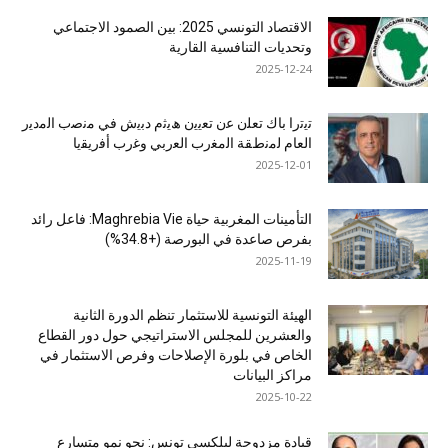
الاقتصاد التونسي 2025: بين الصمود الاجتماعي
وتحديات التنافسية القارية
2025-12-24
ﺗﯾﺗرا ﺑﺎك ﺗﻌﻠن ﻋن ﺗﻌﯾﯾن ھﯾﺛم دﺑﯾش ﻓﻲ ﻣﻧﺻب اﻟﻣدﯾر
اﻟﻌﺎم ﻟﻣﻧطﻘﺔ اﻟﻣﻐرب اﻟﻌرﺑﻲ وﻏرب أﻓرﯾﻘﯾﺎ
2025-12-01
التأمينات المغربية حياة Maghrebia Vie: فاعل رائد
بفرص صاعدة في البورصة (+34.8%)
2025-11-19
الهيئة التونسية للاستثمار تنظم الدورة الثانية
والعشرين للمجلس الاستراتيجي حول دور القطاع
الخاص في بلورة الإصلاحات وفرص الاستثمار في
مراكز البيانات
2025-10-22
قيادة مزدوجة لبلكسي تونس: نحو نمو متسارع