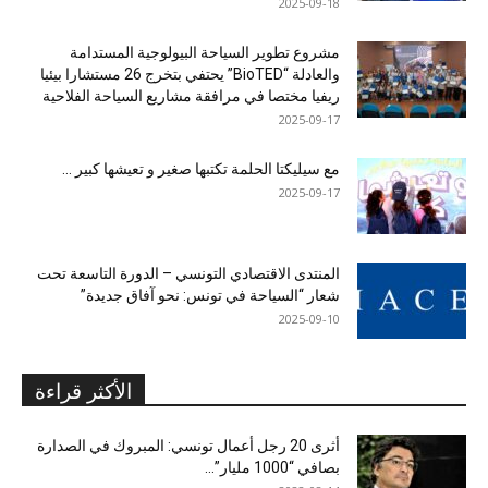
2025-09-18
مشروع تطوير السياحة البيولوجية المستدامة
والعادلة “BioTED” يحتفي بتخرج 26 مستشارا بيئيا
ريفيا مختصا في مرافقة مشاريع السياحة الفلاحية
2025-09-17
مع سيليكتا الحلمة تكتبها صغير و تعيشها كبير …
2025-09-17
المنتدى الاقتصادي التونسي – الدورة التاسعة تحت
شعار “السياحة في تونس: نحو آفاق جديدة”
2025-09-10
الأكثر قراءة
أثرى 20 رجل أعمال تونسي: المبروك في الصدارة
بصافي “1000 مليار”...