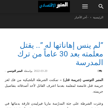
الرئيسية
- آخر الأخبار
”لم ينس إهاناتها له ”.. يقتل
معلمته بعد 30 عاماً من ترك
المدرسة
0
2022-03-20
بواسطة
المنبر التونسي
-
المنبر التونسي (جريمة قتل) –
تمكنت الشرطة
البلجيكية
من فك لغز
جريمة قتل غامضة لمعلمة بعدما اعترف القاتل لأحد أصدقائه بتفاصيل
جريمته.
وعثرت الشرطة على جثة المدرّسة ماريا فيرليندن غارقة بدمائها في