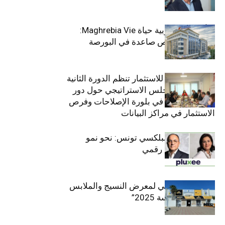
وﻏرب أﻓرﯾﻘﯾﺎ
التأمينات المغربية حياة Maghrebia Vie:
فاعل رائد بفرص صاعدة في البورصة
(+34.8%)
الهيئة التونسية للاستثمار تنظم الدورة الثانية
والعشرين للمجلس الاستراتيجي حول دور
القطاع الخاص في بلورة الإصلاحات وفرص
الاستثمار في مراكز البيانات
قيادة مزدوجة لبلكسي تونس: نحو نمو
متسارع وتحول رقمي
الافتتاح الرسمي لمعرض النسيج والملابس
“إنترتكس سوسة 2025”