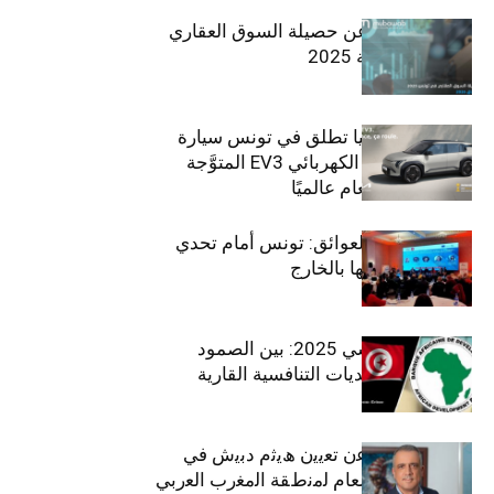
مبوب تكشف عن حصيلة السوق العقاري
في تونس لسنة 2025
سيتي كارز – كيا تطلق في تونس سيارة
الـدفع الرباعي الكهربائي EV3 المتوَّجة
بلقب سيارة العام عالميًا
بين الطموح والعوائق: تونس أمام تحدي
استعادة كفاءاتها بالخارج
الاقتصاد التونسي 2025: بين الصمود
الاجتماعي وتحديات التنافسية القارية
ﺗﯾﺗرا ﺑﺎك ﺗﻌﻠن ﻋن ﺗﻌﯾﯾن ھﯾﺛم دﺑﯾش ﻓﻲ
ﻣﻧﺻب اﻟﻣدﯾر اﻟﻌﺎم ﻟﻣﻧطﻘﺔ اﻟﻣﻐرب اﻟﻌرﺑﻲ