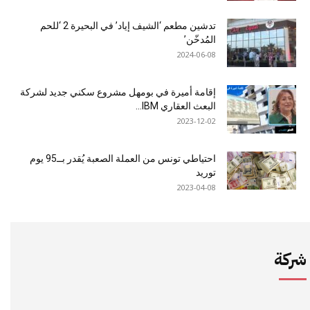
تدشين مطعم ‘الشيف إياد’ في البحيرة 2 ‘للحم
المُدخّن’
2024-06-08
إقامة أميرة في بومهل مشروع سكني جديد لشركة
البعث العقاري IBM...
2023-12-02
احتياطي تونس من العملة الصعبة يُقدر بــ95 يوم
توريد
2023-04-08
شركة