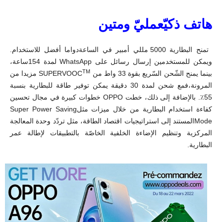
هاتف ذكيّعمليّ ومتين
تمنح البطارية 5000 مللي أمبير في الساعةدواما أفضل للاستخدام.
ويمكن للمستخدمين إرسال رسائل على WhatsApp لمدة 154ساعة،
TM
بينما يمنح الشّحن السّريع بقوة 33 واط من SUPERVOOC
مزيدا من
المرونة،فمع شحن لمدة 30 دقيقة يمكن توفير طاقة للبطارية بنسبة
55٪. بالإضافة إلى ذلك، خطت OPPO خطوات كبيرة في مجال تحسين
كفاءة استخدام البطارية من خلال ميزات مثلSuper Power Saving
Modeالمستند إلى استراتيجيات اقتصاد الطاقة، مثل تردّد وحدة المعالجة
المركزية وتنظيم الإضاءة الخلفية الخاصّة بالتطبيقات لإطالة عمر
البطارية.