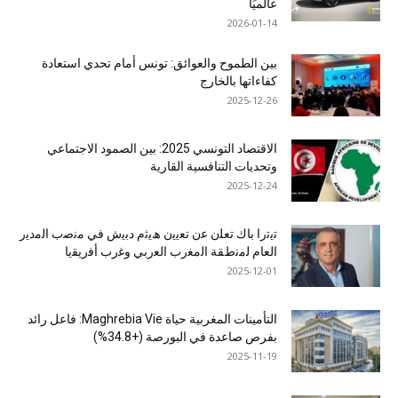
عالميًا
2026-01-14
بين الطموح والعوائق: تونس أمام تحدي استعادة
كفاءاتها بالخارج
2025-12-26
الاقتصاد التونسي 2025: بين الصمود الاجتماعي
وتحديات التنافسية القارية
2025-12-24
ﺗﯾﺗرا ﺑﺎك ﺗﻌﻠن ﻋن ﺗﻌﯾﯾن ھﯾﺛم دﺑﯾش ﻓﻲ ﻣﻧﺻب اﻟﻣدﯾر
اﻟﻌﺎم ﻟﻣﻧطﻘﺔ اﻟﻣﻐرب اﻟﻌرﺑﻲ وﻏرب أﻓرﯾﻘﯾﺎ
2025-12-01
التأمينات المغربية حياة Maghrebia Vie: فاعل رائد
بفرص صاعدة في البورصة (+34.8%)
2025-11-19