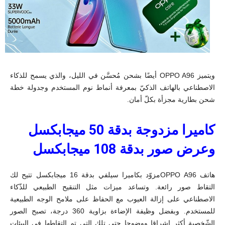
ويتميز OPPO A96 أيضًا بشحن مُحسَّن في الليل، والذي يسمح للذكاء
الاصطناعي بالهاتف الذكيّ بمعرفة أنماط نوم المستخدم وجدولة خطة
شحن بطارية مجزأة بكلّ أمان.
كاميرا مزدوجة بدقة 50 ميجابكسل
وعرض صور بدقة 108 ميجابكسل
هاتف OPPO A96مزوّد بكاميرا سيلفي بدقة 16 ميجابكسل تتيح لك
التقاط صور رائعة. وتساعد ميزات مثل التنقيح الطبيعي للذّكاء
الاصطناعي على إزالة العيوب مع الحفاظ على ملامح الوجه الطبيعية
للمستخدم. وبفضل وظيفة الإضاءة بزاوية 360 درجة، تصبح الصور
الشّخصية أكثر إشراقا ووضوحا حتى تلك التي تم التقاطها في البيئات