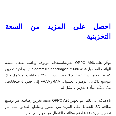
احصل على المزيد من السعة
التخزينية
يوفّر هاتفOPPO A96 تجربةاستخدام موثوقة ودائمة بفضل منصّة
الهاتف المحمولQualcomm® Snapdragon™ 680 4G5 وذاكرة تخزين
كبيرة الحجم استثنائية تبلغ 8 جيجابايت + 256 جيجابايت. ويكتمل ذلك
بتوسيع ذاكرتي الوصول العشوائيRAMوRAM+ إلى حدود 5 جيجابايت،
ممّا يمكّنه منأداء تخزين لا مثيل له.
بالإضافة إلى ذلك، تم تجهيز OPPO A96 بسعة تخزين إضافية عبر توسيع
بطاقة SD للحفاظ على المزيد من الصور ومقاطع الفيديو. بينما يتم
تضمين ميزة NFC لدعم وظائف الاتّصال من جهاز إلى آخر.