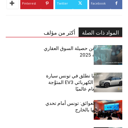
Pinterest
Twitter
Facebook
المواد ذات الصلة
أكثر من مؤلف
مبوب تكشف عن حصيلة السوق العقاري
في تونس لسنة 2025
سيتي كارز – كيا تطلق في تونس سيارة
الـدفع الرباعي الكهربائي EV3 المتوَّجة
بلقب سيارة العام عالميًا
بين الطموح والعوائق: تونس أمام تحدي
استعادة كفاءاتها بالخارج