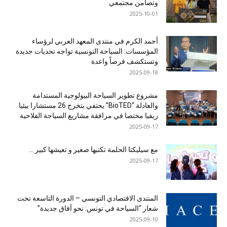
وتضامن مجتمعي
2025-10-01
أحمد الكرم في منتدى المعهد العربي لرؤساء
المؤسسات: السياحة التونسية تواجه تحديات جديدة
وتستكشف فرصاً واعدة
2025-09-18
مشروع تطوير السياحة البيولوجية المستدامة
والعادلة “BioTED” يحتفي بتخرج 26 مستشارا بيئيا
ريفيا مختصا في مرافقة مشاريع السياحة الفلاحية
2025-09-17
مع سيليكتا الحلمة تكتبها صغير و تعيشها كبير …
2025-09-17
المنتدى الاقتصادي التونسي – الدورة التاسعة تحت
شعار “السياحة في تونس: نحو آفاق جديدة”
2025-09-10