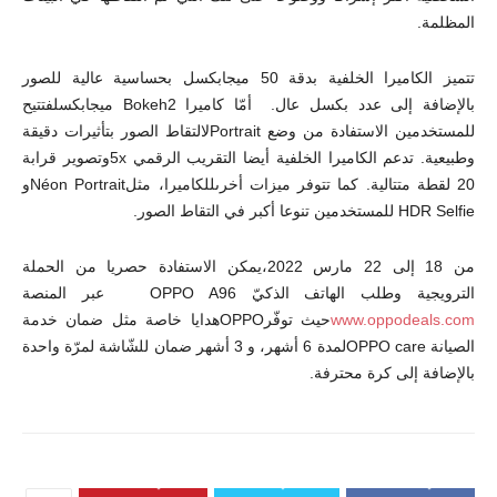
المظلمة.
تتميز الكاميرا الخلفية بدقة 50 ميجابكسل بحساسية عالية للصور
بالإضافة إلى عدد بكسل عال. أمّا كاميرا Bokeh2 ميجابكسلفتتيح
للمستخدمين الاستفادة من وضع Portraitلالتقاط الصور بتأثيرات دقيقة
وطبيعية. تدعم الكاميرا الخلفية أيضا التقريب الرقمي 5xوتصوير قرابة
20 لقطة متتالية. كما تتوفر ميزات أخرىللكاميرا، مثلNéon Portraitو
HDR Selfie للمستخدمين تنوعا أكبر في التقاط الصور.
من 18 إلى 22 مارس 2022،يمكن الاستفادة حصريا من الحملة
الترويجية وطلب الهاتف الذكيّ OPPO A96 عبر المنصة
www.oppodeals.com
حيث توفّرOPPOهدايا خاصة مثل ضمان خدمة
الصيانة OPPO careلمدة 6 أشهر، و 3 أشهر ضمان للشّاشة لمرّة واحدة
بالإضافة إلى كرة محترفة.