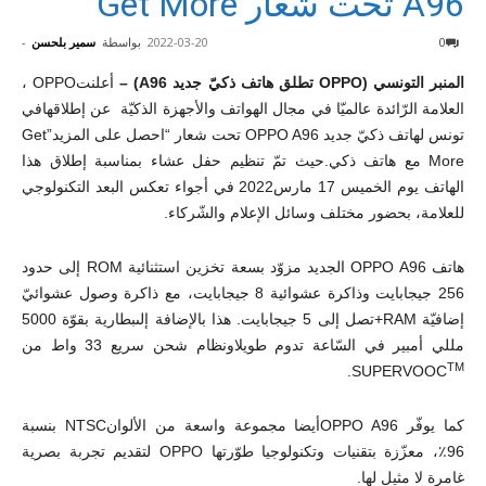
A96 تحت شعار Get More
0
2022-03-20
بواسطة
سمير بلحسن
-
المنبر التونسي (OPPO تطلق هاتف ذكيّ جديد A96) –
أعلنتOPPO ،
العلامة الرّائدة عالميّا في مجال الهواتف والأجهزة الذكيّة عن إطلاقهافي
تونس لهاتف ذكيّ جديد OPPO A96 تحت شعار “احصل على المزيد”Get
More مع هاتف ذكي.حيث تمّ تنظيم حفل عشاء بمناسبة إطلاق هذا
الهاتف يوم الخميس 17 مارس2022 في أجواء تعكس البعد التكنولوجي
للعلامة، بحضور مختلف وسائل الإعلام والشّركاء.
هاتف OPPO A96 الجديد مزوّد بسعة تخزين استثنائية ROM إلى حدود
256 جيجابايت وذاكرة عشوائية 8 جيجابايت، مع ذاكرة وصول عشوائيّ
إضافيّة RAM+تصل إلى 5 جيجابايت. هذا بالإضافة إلىبطارية بقوّة 5000
مللي أمبير في السّاعة تدوم طويلاونظام شحن سريع 33 واط من
TM
.
SUPERVOOC
كما يوفّر OPPO A96أيضا مجموعة واسعة من الألوانNTSC بنسبة
96٪، معزّزة بتقنيات وتكنولوجيا طوّرتها OPPO لتقديم تجربة بصرية
غامرة لا مثيل لها.