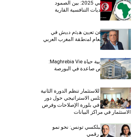
الاقتصاد التونسي 2025: بين الصمود
الاجتماعي وتحديات التنافسية القارية
ﺗﯾﺗرا ﺑﺎك ﺗﻌﻠن ﻋن ﺗﻌﯾﯾن ھﯾﺛم دﺑﯾش ﻓﻲ
ﻣﻧﺻب اﻟﻣدﯾر اﻟﻌﺎم ﻟﻣﻧطﻘﺔ اﻟﻣﻐرب اﻟﻌرﺑﻲ
وﻏرب أﻓرﯾﻘﯾﺎ
التأمينات المغربية حياة Maghrebia Vie:
فاعل رائد بفرص صاعدة في البورصة
(+34.8%)
الهيئة التونسية للاستثمار تنظم الدورة الثانية
والعشرين للمجلس الاستراتيجي حول دور
القطاع الخاص في بلورة الإصلاحات وفرص
الاستثمار في مراكز البيانات
قيادة مزدوجة لبلكسي تونس: نحو نمو
متسارع وتحول رقمي