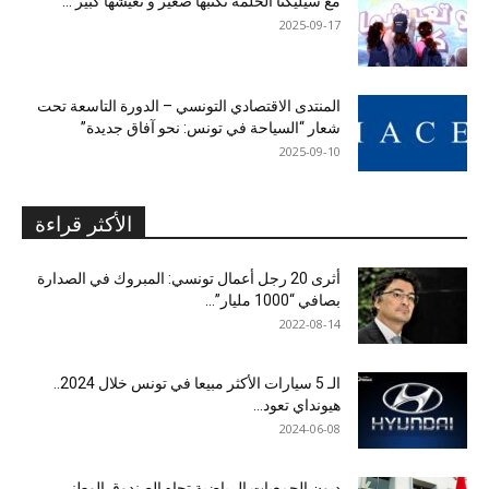
مع سيليكتا الحلمة تكتبها صغير و تعيشها كبير …
2025-09-17
المنتدى الاقتصادي التونسي – الدورة التاسعة تحت
شعار “السياحة في تونس: نحو آفاق جديدة”
2025-09-10
الأكثر قراءة
أثرى 20 رجل أعمال تونسي: المبروك في الصدارة
بصافي “1000 مليار”...
2022-08-14
الـ 5 سيارات الأكثر مبيعا في تونس خلال 2024..
هيونداي تعود...
2024-06-08
ديون الجمعيات الرياضية تجاه الصندوق الوطني