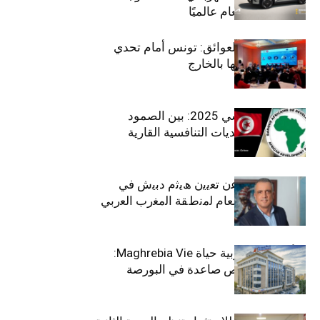
بلقب سيارة العام عالميًا
بين الطموح والعوائق: تونس أمام تحدي
استعادة كفاءاتها بالخارج
الاقتصاد التونسي 2025: بين الصمود
الاجتماعي وتحديات التنافسية القارية
ﺗﯾﺗرا ﺑﺎك ﺗﻌﻠن ﻋن ﺗﻌﯾﯾن ھﯾﺛم دﺑﯾش ﻓﻲ
ﻣﻧﺻب اﻟﻣدﯾر اﻟﻌﺎم ﻟﻣﻧطﻘﺔ اﻟﻣﻐرب اﻟﻌرﺑﻲ
وﻏرب أﻓرﯾﻘﯾﺎ
التأمينات المغربية حياة Maghrebia Vie:
فاعل رائد بفرص صاعدة في البورصة
(+34.8%)