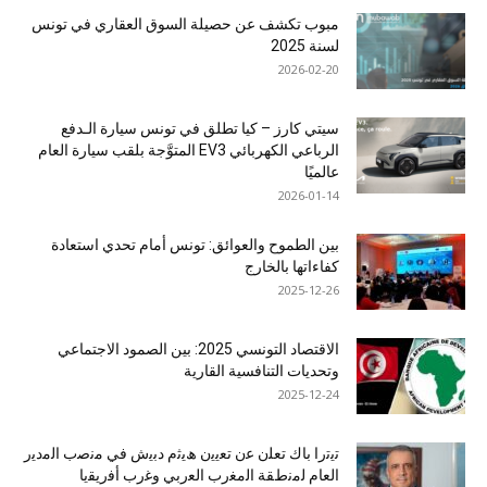
مبوب تكشف عن حصيلة السوق العقاري في تونس
لسنة 2025
2026-02-20
سيتي كارز – كيا تطلق في تونس سيارة الـدفع
الرباعي الكهربائي EV3 المتوَّجة بلقب سيارة العام
عالميًا
2026-01-14
بين الطموح والعوائق: تونس أمام تحدي استعادة
كفاءاتها بالخارج
2025-12-26
الاقتصاد التونسي 2025: بين الصمود الاجتماعي
وتحديات التنافسية القارية
2025-12-24
ﺗﯾﺗرا ﺑﺎك ﺗﻌﻠن ﻋن ﺗﻌﯾﯾن ھﯾﺛم دﺑﯾش ﻓﻲ ﻣﻧﺻب اﻟﻣدﯾر
اﻟﻌﺎم ﻟﻣﻧطﻘﺔ اﻟﻣﻐرب اﻟﻌرﺑﻲ وﻏرب أﻓرﯾﻘﯾﺎ