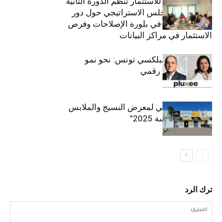
الهيئة التونسية للاستثمار تنظم الدورة الثانية
والعشرين للمجلس الاستراتيجي حول دور
القطاع الخاص في بلورة الإصلاحات وفرص
الاستثمار في مراكز البيانات
قيادة مزدوجة لبلكسي تونس: نحو نمو
متسارع وتحول رقمي
الافتتاح الرسمي لمعرض النسيج والملابس
“إنترتكس سوسة 2025”
ترك الرد