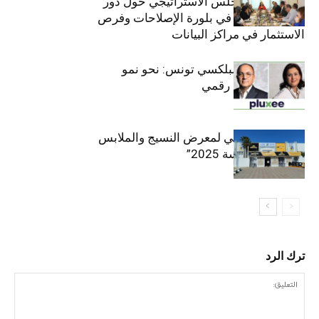
والعشرين للمجلس الاستراتيجي حول دور
القطاع الخاص في بلورة الإصلاحات وفرص
الاستثمار في مراكز البيانات
قيادة مزدوجة لبلكسي تونس: نحو نمو
متسارع وتحول رقمي
الافتتاح الرسمي لمعرض النسيج والملابس
“إنترتكس سوسة 2025”
ترك الرد