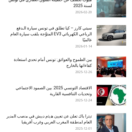
لسنة 2025
2026-02-20
سيتي كارز – كيا تطلق في تونس سيارة الـدفع
الرباعي الكهربائي EV3 المتوَّجة بلقب سيارة العام
عالميًا
2026-01-14
بين الطموح والعوائق: تونس أمام تحدي استعادة
كفاءاتها بالخارج
2025-12-26
الاقتصاد التونسي 2025: بين الصمود الاجتماعي
وتحديات التنافسية القارية
2025-12-24
ﺗﯾﺗرا ﺑﺎك ﺗﻌﻠن ﻋن ﺗﻌﯾﯾن ھﯾﺛم دﺑﯾش ﻓﻲ ﻣﻧﺻب اﻟﻣدﯾر
اﻟﻌﺎم ﻟﻣﻧطﻘﺔ اﻟﻣﻐرب اﻟﻌرﺑﻲ وﻏرب أﻓرﯾﻘﯾﺎ
2025-12-01