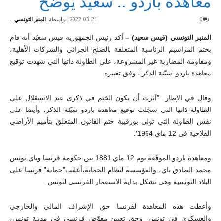
معاهدة باردو .. سعيد يوضح
0
2022-03-21
بواسطة
المنبر التونسي
-
المنبر التونسي (قيس سعيد) –
أكد رئيس الجمهورية قيس سعيّد أنه قام
بختم المراسيم الرئاسية المتعلقة بالصلح الجزائي والشركات الأهلية،
ومقاومة المضاربة غير المشروعة، على الطاولة ذاتها التي شهدت توقيع
معاهدة باردو ‘سيّئة الذكر’، وفق تعبيره.
وقال في الإطار ”آثرت أن يكون الختم في ذكرى عيد الاستقلال على
الطاولة ذاتها التي سجّلت توقيع معاهدة باردو سيّئة الذكر، وأيضا على
نفس الطاولة التي تولى بورقيبة ختم القانون المتعلق بتأميم الأراضي
الفلاحية في 12 ماي 1964′.
ومعاهدة باردو الموقّعة يوم 12 ماي 1881 بين حكومة فرنسا وباي تونس
محمد الصادق باي، والمؤسسة لنظام الحماية،أعلنت”حماية” فرنسا على
البلاد التونسية وهي تشكل بداية الاستعمار الفرنسي لتونس.
وأعطت هذه المعاهدة لفرنسا حق الإشراف المالي والخارجي
والعسكري في تونس، وحق تعيين مفوّض فرنسي في مدينة تونس،