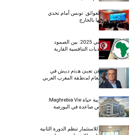
بين الطموح والعوائق: تونس أمام تحدي
استعادة كفاءاتها بالخارج
الاقتصاد التونسي 2025: بين الصمود
الاجتماعي وتحديات التنافسية القارية
ﺗﯾﺗرا ﺑﺎك ﺗﻌﻠن ﻋن ﺗﻌﯾﯾن ھﯾﺛم دﺑﯾش ﻓﻲ
ﻣﻧﺻب اﻟﻣدﯾر اﻟﻌﺎم ﻟﻣﻧطﻘﺔ اﻟﻣﻐرب اﻟﻌرﺑﻲ
وﻏرب أﻓرﯾﻘﯾﺎ
التأمينات المغربية حياة Maghrebia Vie:
فاعل رائد بفرص صاعدة في البورصة
(+34.8%)
الهيئة التونسية للاستثمار تنظم الدورة الثانية