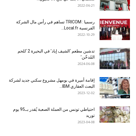
2022-06-21
رسميا : TRICOM تساهم في رأس مال الشركة
الفرنسية Local.fr...
2022-10-29
تدشين مطعم ‘الشيف إياد’ في البحيرة 2 ‘للحم
المُدخّن’
2024-06-08
إقامة أميرة في بومهل مشروع سكني جديد لشركة
البعث العقاري IBM...
2023-12-02
احتياطي تونس من العملة الصعبة يُقدر بــ95 يوم
توريد
2023-04-08