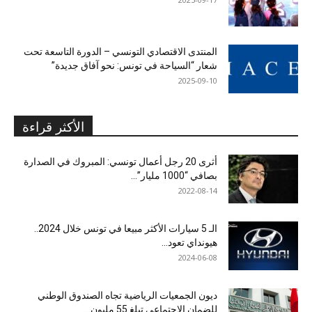
المنتدى الاقتصادي التونسي – الدورة التاسعة تحت
شعار “السياحة في تونس: نحو آفاق جديدة”
2025-09-10
الأكثر قراءة
أثرى 20 رجل أعمال تونسي: المبروك في الصدارة
بصافي “1000 مليار”...
2022-08-14
الـ 5 سيارات الأكثر مبيعا في تونس خلال 2024..
هيونداي تعود...
2024-06-08
ديون الجمعيات الرياضية تجاه الصندوق الوطني
للضمان الاجتماعي تبلغ 55 مليون...