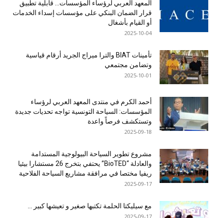
المعهد العربي لرؤساء المؤسسات… قابلية تطبيق
قرار الضمان البنكي على مؤسسات إسداء الخدمات
أو القيام بأشغال
2025-10-04
تأمينات BIAT والترا ميراج الجريد أرقام قياسية
وتضامن مجتمعي
2025-10-01
أحمد الكرم في منتدى المعهد العربي لرؤساء
المؤسسات: السياحة التونسية تواجه تحديات جديدة
وتستكشف فرصاً واعدة
2025-09-18
مشروع تطوير السياحة البيولوجية المستدامة
والعادلة “BioTED” يحتفي بتخرج 26 مستشارا بيئيا
ريفيا مختصا في مرافقة مشاريع السياحة الفلاحية
2025-09-17
مع سيليكتا الحلمة تكتبها صغير و تعيشها كبير …
2025-09-17