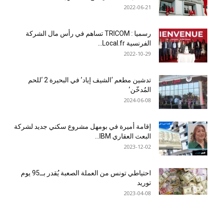
2022-06-21
رسميا : TRICOM تساهم في رأس مال الشركة
الفرنسية Local.fr...
2022-10-29
تدشين مطعم ‘الشيف إياد’ في البحيرة 2 ‘للحم
المُدخّن’
2024-06-08
إقامة أميرة في بومهل مشروع سكني جديد لشركة
البعث العقاري IBM...
2023-12-02
احتياطي تونس من العملة الصعبة يُقدر بــ95 يوم
توريد
2023-04-08