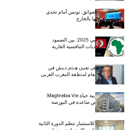
بين الطموح والعوائق: تونس أمام تحدي
استعادة كفاءاتها بالخارج
الاقتصاد التونسي 2025: بين الصمود
الاجتماعي وتحديات التنافسية القارية
ﺗﯾﺗرا ﺑﺎك ﺗﻌﻠن ﻋن ﺗﻌﯾﯾن ھﯾﺛم دﺑﯾش ﻓﻲ
ﻣﻧﺻب اﻟﻣدﯾر اﻟﻌﺎم ﻟﻣﻧطﻘﺔ اﻟﻣﻐرب اﻟﻌرﺑﻲ
وﻏرب أﻓرﯾﻘﯾﺎ
التأمينات المغربية حياة Maghrebia Vie:
فاعل رائد بفرص صاعدة في البورصة
(+34.8%)
الهيئة التونسية للاستثمار تنظم الدورة الثانية
والعشرين للمجلس الاستراتيجي حول دور