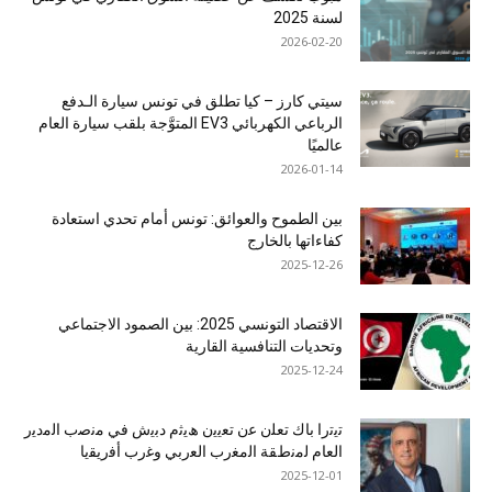
لسنة 2025
2026-02-20
سيتي كارز – كيا تطلق في تونس سيارة الـدفع
الرباعي الكهربائي EV3 المتوَّجة بلقب سيارة العام
عالميًا
2026-01-14
بين الطموح والعوائق: تونس أمام تحدي استعادة
كفاءاتها بالخارج
2025-12-26
الاقتصاد التونسي 2025: بين الصمود الاجتماعي
وتحديات التنافسية القارية
2025-12-24
ﺗﯾﺗرا ﺑﺎك ﺗﻌﻠن ﻋن ﺗﻌﯾﯾن ھﯾﺛم دﺑﯾش ﻓﻲ ﻣﻧﺻب اﻟﻣدﯾر
اﻟﻌﺎم ﻟﻣﻧطﻘﺔ اﻟﻣﻐرب اﻟﻌرﺑﻲ وﻏرب أﻓرﯾﻘﯾﺎ
2025-12-01