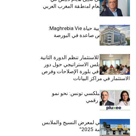
ﻣﻧﺻب اﻟﻣدﯾر اﻟﻌﺎم ﻟﻣﻧطﻘﺔ اﻟﻣﻐرب اﻟﻌرﺑﻲ
وﻏرب أﻓرﯾﻘﯾﺎ
التأمينات المغربية حياة Maghrebia Vie:
فاعل رائد بفرص صاعدة في البورصة
(+34.8%)
الهيئة التونسية للاستثمار تنظم الدورة الثانية
والعشرين للمجلس الاستراتيجي حول دور
القطاع الخاص في بلورة الإصلاحات وفرص
الاستثمار في مراكز البيانات
قيادة مزدوجة لبلكسي تونس: نحو نمو
متسارع وتحول رقمي
الافتتاح الرسمي لمعرض النسيج والملابس
“إنترتكس سوسة 2025”