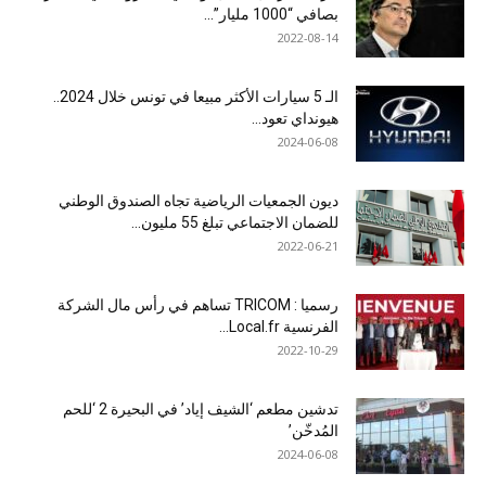
بصافي “1000 مليار”...
2022-08-14
الـ 5 سيارات الأكثر مبيعا في تونس خلال 2024..
هيونداي تعود...
2024-06-08
ديون الجمعيات الرياضية تجاه الصندوق الوطني
للضمان الاجتماعي تبلغ 55 مليون...
2022-06-21
رسميا : TRICOM تساهم في رأس مال الشركة
الفرنسية Local.fr...
2022-10-29
تدشين مطعم ‘الشيف إياد’ في البحيرة 2 ‘للحم
المُدخّن’
2024-06-08