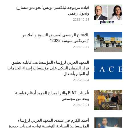
قيادة مزدوجة لبلكسي تونس: نحو نمو متسارع
وتحول رقمي
2025-10-21
الافتتاح الرسمي لمعرض النسيج والملابس
“إنترتكس سوسة 2025”
2025-10-17
المعهد العربي لرؤساء المؤسسات… قابلية تطبيق
قرار الضمان البنكي على مؤسسات إسداء الخدمات
أو القيام بأشغال
2025-10-04
تأمينات BIAT والترا ميراج الجريد أرقام قياسية
وتضامن مجتمعي
2025-10-01
أحمد الكرم في منتدى المعهد العربي لرؤساء
المؤسسات: السياحة التونسية تواجه تحديات جديدة