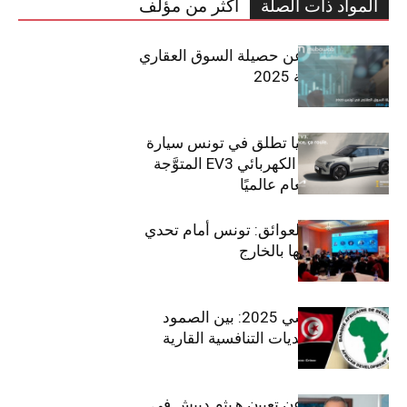
المواد ذات الصلة
أكثر من مؤلف
مبوب تكشف عن حصيلة السوق العقاري
في تونس لسنة 2025
سيتي كارز – كيا تطلق في تونس سيارة
الـدفع الرباعي الكهربائي EV3 المتوَّجة
بلقب سيارة العام عالميًا
بين الطموح والعوائق: تونس أمام تحدي
استعادة كفاءاتها بالخارج
الاقتصاد التونسي 2025: بين الصمود
الاجتماعي وتحديات التنافسية القارية
ﺗﯾﺗرا ﺑﺎك ﺗﻌﻠن ﻋن ﺗﻌﯾﯾن ھﯾﺛم دﺑﯾش ﻓﻲ