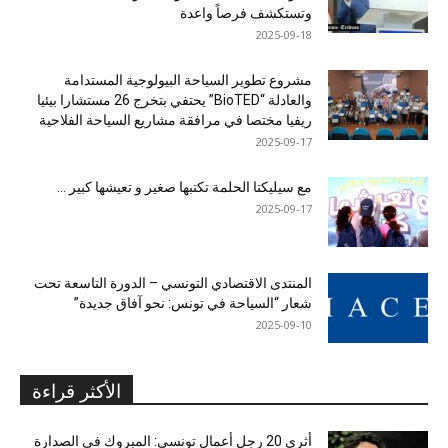
وتستكشف فرصاً واعدة
2025-09-18
مشروع تطوير السياحة البيولوجية المستدامة
والعادلة “BioTED” يحتفي بتخرج 26 مستشارا بيئيا
ريفيا مختصا في مرافقة مشاريع السياحة الفلاحية
2025-09-17
مع سيليكتا الحلمة تكتبها صغير و تعيشها كبير …
2025-09-17
المنتدى الاقتصادي التونسي – الدورة التاسعة تحت
شعار “السياحة في تونس: نحو آفاق جديدة”
2025-09-10
الأكثر قراءة
أثرى 20 رجل أعمال تونسي: المبروك في الصدارة