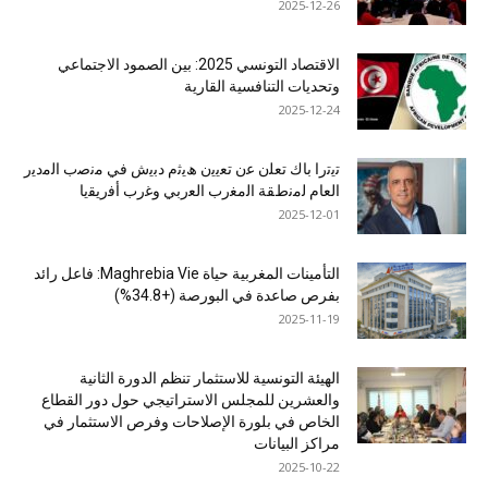
2025-12-26
الاقتصاد التونسي 2025: بين الصمود الاجتماعي
وتحديات التنافسية القارية
2025-12-24
ﺗﯾﺗرا ﺑﺎك ﺗﻌﻠن ﻋن ﺗﻌﯾﯾن ھﯾﺛم دﺑﯾش ﻓﻲ ﻣﻧﺻب اﻟﻣدﯾر
اﻟﻌﺎم ﻟﻣﻧطﻘﺔ اﻟﻣﻐرب اﻟﻌرﺑﻲ وﻏرب أﻓرﯾﻘﯾﺎ
2025-12-01
التأمينات المغربية حياة Maghrebia Vie: فاعل رائد
بفرص صاعدة في البورصة (+34.8%)
2025-11-19
الهيئة التونسية للاستثمار تنظم الدورة الثانية
والعشرين للمجلس الاستراتيجي حول دور القطاع
الخاص في بلورة الإصلاحات وفرص الاستثمار في
مراكز البيانات
2025-10-22