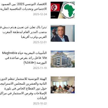
الاقتصاد التونسي 2025: بين الصمود
الاجتماعي وتحديات التنافسية القارية
2025-12-24
ﺗﯾﺗرا ﺑﺎك ﺗﻌﻠن ﻋن ﺗﻌﯾﯾن ھﯾﺛم دﺑﯾش ﻓ
ﻣﻧﺻب اﻟﻣدﯾر اﻟﻌﺎم ﻟﻣﻧطﻘﺔ اﻟﻣﻐرب
اﻟﻌرﺑﻲ وﻏرب أﻓرﯾﻘﯾﺎ
2025-12-01
التأمينات المغربية حياة Maghrebia
Vie: فاعل رائد بفرص صاعدة في
البورصة (+34.8%)
2025-11-19
الهيئة التونسية للاستثمار تنظم الدورة
الثانية والعشرين للمجلس الاستراتيج
حول دور القطاع الخاص في بلورة
الإصلاحات وفرص الاستثمار في مراكز
البيانات
2025-10-22