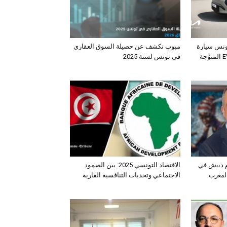
ونس سيارة
مبوب تكشف عن حصيلة السوق العقاري
الـدفع الرباعي الكهربائي EV3 المتوَّجة
في تونس لسنة 2025
ﺛم دﺑﯾش ﻓﻲ
الاقتصاد التونسي 2025: بين الصمود
اﻟﻣﻐرب
الاجتماعي وتحديات التنافسية القارية