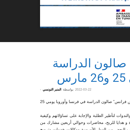
صالون الدراسة
س
2022-03-22
بواسطة
المنبر التونسي
-
من المنتظر أن ينظم “كومبيس فرانس” صالون الدراسة في فرنسا وأوروبا يومي 25
دوات لتأطير الطلبة والإجابة على تساؤلاتهم وكيفية
رة و هدايا للربح، محاضرات وحوالي أربعين مشارك من
 البعض من الدول الأوروبية ووكالات خدمات وترويج