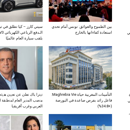
بين الطموح والعوائق: تونس أمام تحدي
سيتي كارز – كيا تطلق في ت
استعادة كفاءاتها بالخارج
ﻲ
بلقب سيارة العام عالميًا
التأمينات المغربية حياة Maghrebia Vie:
ﺗﯾﺗرا ﺑﺎك ﺗﻌﻠن ﻋن ﺗﻌﯾﯾن ھﯾ
فاعل رائد بفرص صاعدة في البورصة
ﻣﻧﺻب اﻟﻣدﯾر اﻟﻌﺎم ﻟﻣﻧطﻘﺔ 
ي
(+34.8%)
اﻟﻌرﺑﻲ وﻏرب أﻓرﯾﻘﯾﺎ