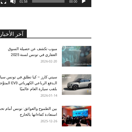
01:58
00:00
آخر الأخبار
مبوب تكشف عن حصيلة السوق
العقاري في تونس لسنة 2025
2026-02-20
سيتي كارز – كيا تطلق في تونس سيا
الـدفع الرباعي الكهربائي EV3 المت
بلقب سيارة العام عالميًا
2026-01-14
بين الطموح والعوائق: تونس أمام تح
استعادة كفاءاتها بالخارج
2025-12-26