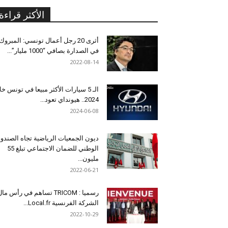
الأكثر قراءة
أثرى 20 رجل أعمال تونسي: المبروك
في الصدارة بصافي “1000 مليار”...
2022-08-14
الـ 5 سيارات الأكثر مبيعا في تونس خل
2024.. هيونداي تعود...
2024-06-08
ديون الجمعيات الرياضية تجاه الصندو
الوطني للضمان الاجتماعي تبلغ 55
مليون...
2022-06-21
رسميا : TRICOM تساهم في رأس ما
الشركة الفرنسية Local.fr...
2022-10-29