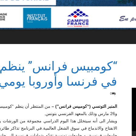
“كومبيس فرانس” ينظم 
في فرنسا وأوروبا يومي 25 و26 مار
0
المنبر التونسي (“كومبيس فرانس”) –
و26 مارس وذلك بالمعهد الفرنسي بتونس.
ويشار الى أنه سيتخلل هذا اليوم الدراسي مجموعة من الورشات والن
الانفتاح والاندماج في سوق الشغل العالمية.في البرنامج تذاكر طائ
جامعات فرنسية، و جامعات تونسية تقدّم شهادات فرنسية إلى جانب