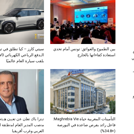
بين الطموح والعوائق: تونس أمام تحدي
سيتي كارز – كيا تطلق في ت
استعادة كفاءاتها بالخارج
ي
بلقب سيارة العام عالميًا
التأمينات المغربية حياة Maghrebia Vie:
ﺗﯾﺗرا ﺑﺎك ﺗﻌﻠن ﻋن ﺗﻌﯾﯾن ھﯾ
فاعل رائد بفرص صاعدة في البورصة
ﻣﻧﺻب اﻟﻣدﯾر اﻟﻌﺎم ﻟﻣﻧطﻘﺔ 
(+34.8%)
اﻟﻌرﺑﻲ وﻏرب أﻓرﯾﻘﯾﺎ