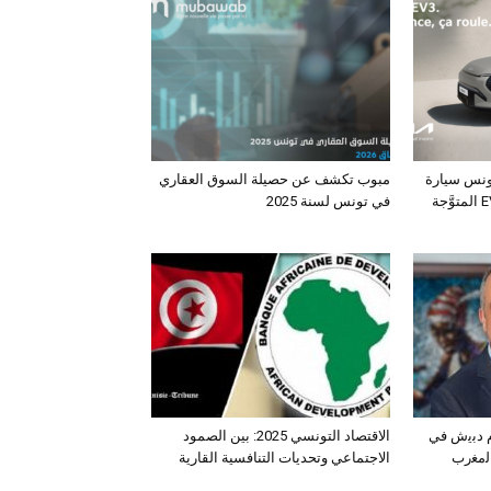
ونس سيارة
مبوب تكشف عن حصيلة السوق العقاري
الـدفع الرباعي الكهربائي EV3 المتوَّجة
في تونس لسنة 2025
ﺛم دﺑﯾش ﻓﻲ
الاقتصاد التونسي 2025: بين الصمود
اﻟﻣﻐرب
الاجتماعي وتحديات التنافسية القارية