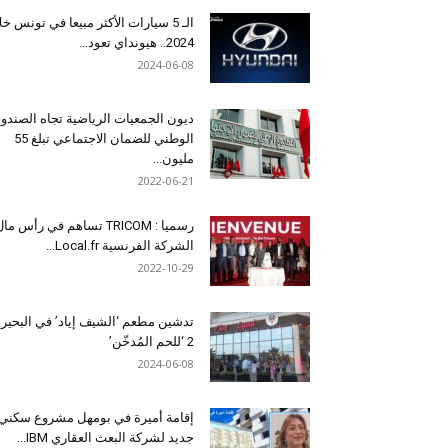
الـ 5 سيارات الأكثر مبيعا في تونس خل
2024.. هيونداي تعود...
2024-06-08
ديون الجمعيات الرياضية تجاه الصندو
الوطني للضمان الاجتماعي تبلغ 55
مليون...
2022-06-21
رسميا : TRICOM تساهم في رأس ما
الشركة الفرنسية Local.fr...
2022-10-29
تدشين مطعم ‘الشيف إياد’ في البحير
2 ‘للحم المُدخّن’
2024-06-08
إقامة أميرة في بومهل مشروع سكني
جديد لشركة البعث العقاري IBM...