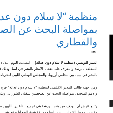
منظمة “لا سلام دون عدا
بالعربي
بمواصلة البحث عن الصح
والقطاري
0
المنبر التونسي (منظمة لا سلام دون عدالة) –
المتعلقة بالرصد والتعرف على ضحايا الاتجار بالبشر في ليبيا، وذلك ف
بالبشر في ليبيا، بين مجلس أوروبا، والمجلس الوطني الليبي للحريات
ومن جهته طالب المدير الاقليمي لمنظمة “لا سلام دون عدالة” فر
والامم المتحدة، بمواصلة البحث عن الصحفيين سفيان الشورابي ونذير
وتابع فنيش ان الهدف من هذه الورشة هي تجميع الفاعلين الليبين 
مؤشرات حول الاتجار بالبشر بليبيا ومعرفة هوية الضحايا و عددهم.