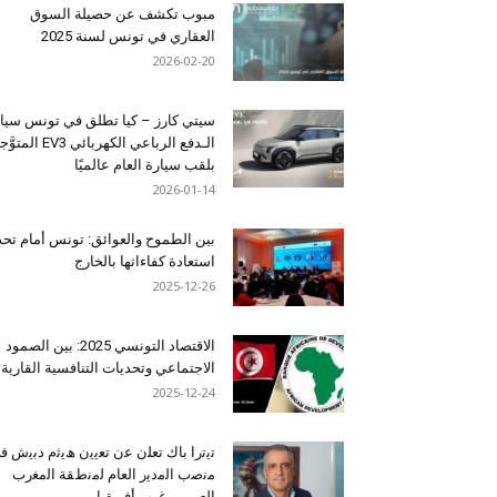
مبوب تكشف عن حصيلة السوق
العقاري في تونس لسنة 2025
2026-02-20
سيتي كارز – كيا تطلق في تونس سيا
الـدفع الرباعي الكهربائي EV3 المت
بلقب سيارة العام عالميًا
2026-01-14
بين الطموح والعوائق: تونس أمام تح
استعادة كفاءاتها بالخارج
2025-12-26
الاقتصاد التونسي 2025: بين الصمود
الاجتماعي وتحديات التنافسية القارية
2025-12-24
ﺗﯾﺗرا ﺑﺎك ﺗﻌﻠن ﻋن ﺗﻌﯾﯾن ھﯾﺛم دﺑﯾش ﻓ
ﻣﻧﺻب اﻟﻣدﯾر اﻟﻌﺎم ﻟﻣﻧطﻘﺔ اﻟﻣﻐرب
اﻟﻌرﺑﻲ وﻏرب أﻓرﯾﻘﯾﺎ