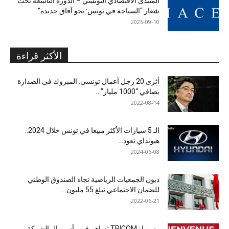
المنتدى الاقتصادي التونسي – الدورة التاسعة تحت
شعار “السياحة في تونس: نحو آفاق جديدة”
2025-09-10
الأكثر قراءة
أثرى 20 رجل أعمال تونسي: المبروك في الصدارة
بصافي “1000 مليار”...
2022-08-14
الـ 5 سيارات الأكثر مبيعا في تونس خلال 2024..
هيونداي تعود...
2024-06-08
ديون الجمعيات الرياضية تجاه الصندوق الوطني
للضمان الاجتماعي تبلغ 55 مليون...
2022-06-21
رسميا : TRICOM تساهم في رأس مال الشركة