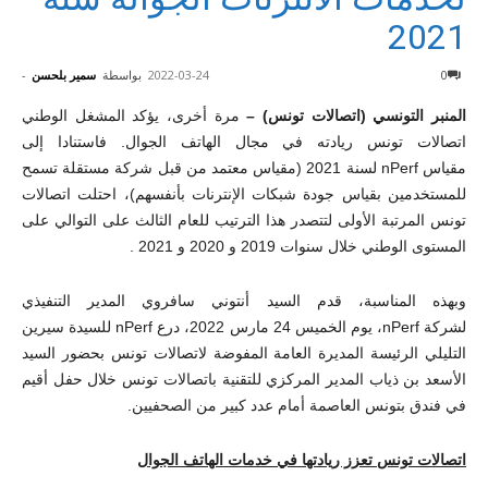
2021
0
2022-03-24
بواسطة
سمير بلحسن
-
المنبر التونسي (اتصالات تونس) –
م
رة أخرى، يؤكد المشغل الوطني
اتصالات تونس ريادته
في مجال الهاتف الجوال
.
فاستنادا إلى
مقياس
nPerf
لسنة 2021 (مقياس معتمد من قبل شركة مستقلة تسمح
للمستخدمين بقياس جودة شبكات الإنترنات بأنفسهم)، احتلت اتصالات
تونس المرتبة الأولى لتتصدر هذا الترتيب للعام الثالث على التوالي على
المستوى الوطني خلال سنوات 2019 و 2020 و 2021
.
وبهذه المناسبة، قدم السيد أنتوني سافروي المدير التنفيذي
لشركة
nPerf
، يوم الخميس 24 مارس 2022، درع
nPerf
للسيدة سيرين
التليلي الرئيسة المديرة العامة المفوضة لاتصالات تونس بحضور السيد
الأسعد بن ذياب المدير المركزي للتقنية باتصالات تونس خلال حفل أقيم
في فندق بتونس العاصمة أمام عدد كبير من الصحفيين
.
اتصالات تونس تعزز ريادتها في خدمات الهاتف الجوال